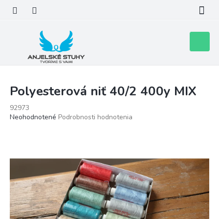
Prejsť
na
obsah
Nákupn
košík
Polyesterová niť 40/2 400y MIX
92973
Priemerné
Neohodnotené
Podrobnosti hodnotenia
hodnotenie
produktu
je
0,0
z
5
hviezdičiek.