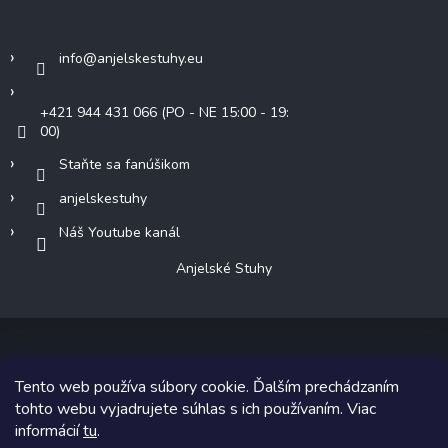
Kontakt
info
@
anjelskestuhy.eu
+421 944 431 066 (PO - NE 15:00 - 19:
00)
Staňte sa fanúšikom
anjelskestuhy
Náš Youtube kanál
Anjelské Stuhy
Tento web používa súbory cookie. Ďalším prechádzaním
Copyright 2026
Anjelské Stuhy
. Všetky práva vyhradené.
tohto webu vyjadrujete súhlas s ich používaním. Viac
informácií
tu
.
Grafický návrh vytvoril a na Shoptet implementoval
Tomáš Hlad
&