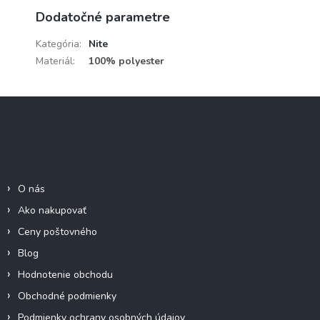
Dodatočné parametre
Kategória
:
Nite
Materiál
:
100% polyester
Z
á
p
ä
Informácie pre Vás
t
i
O nás
e
Ako nakupovať
Ceny poštovného
Blog
Hodnotenie obchodu
Obchodné podmienky
Podmienky ochrany osobných údajov