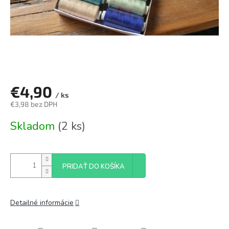
€4,90
/ ks
€3,98 bez DPH
Jednotková
Skladom
(2 ks)
cena:
PRIDAŤ DO KOŠÍKA
Detailné informácie