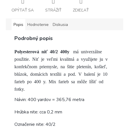
OPÝTAŤ SA
STRÁŽIŤ
ZDIEĽAŤ
Popis
Hodnotenie
Diskusia
Podrobný popis
Polyesterová niť 40/2 400y
má univerzálne
použitie. Niť je veľmi kvalitná a využijete ju v
konfekčnom priemysle, na šitie pletenín, košieľ,
blúzok, domácich textílii a pod. V balení je 10
farieb po 400 y. Mix farieb sa môže líšiť od
fotky.
Návin: 400 yardov = 365,76 metra
Hrúbka nite: cca 0,2 mm
Označenie nite: 40/2