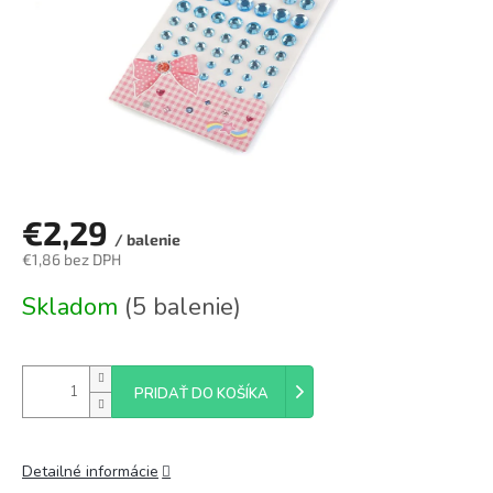
€2,29
/ balenie
€1,86 bez DPH
Jednotková
Skladom
(5 balenie)
cena:
PRIDAŤ DO KOŠÍKA
Detailné informácie