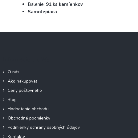
Balenie:
91 ks kamíenkov
Samolepiaca
Z
á
p
ä
Informácie pre Vás
t
i
O nás
e
Ako nakupovať
Ceny poštovného
Blog
Hodnotenie obchodu
Obchodné podmienky
Podmienky ochrany osobných údajov
Kontakty