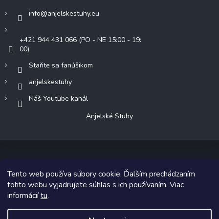
info
@
anjelskestuhy.eu
+421 944 431 066 (PO - NE 15:00 - 19:
00)
Staňte sa fanúšikom
anjelskestuhy
Náš Youtube kanál
Anjelské Stuhy
Tento web používa súbory cookie. Ďalším prechádzaním
Copyright 2026
Anjelské Stuhy
. Všetky práva vyhradené.
tohto webu vyjadrujete súhlas s ich používaním. Viac
informácií
tu
.
Grafický návrh vytvoril a na Shoptet implementoval
Tomáš Hlad
&
Shoptetak.cz
.