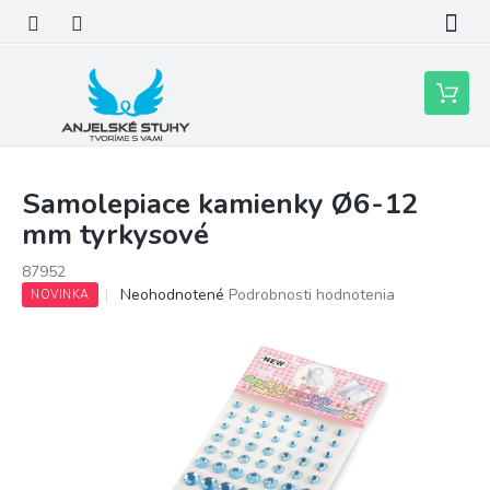
Prejsť
na
obsah
Nákupn
košík
Samolepiace kamienky Ø6-12
mm tyrkysové
87952
Priemerné
Neohodnotené
Podrobnosti hodnotenia
NOVINKA
hodnotenie
produktu
je
0,0
z
5
hviezdičiek.