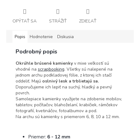
OPÝTAŤ SA
STRÁŽIŤ
ZDIEĽAŤ
Popis
Hodnotenie
Diskusia
Podrobný popis
Okrúhle brúsené kamienky
v mixe veľkostí sú
vhodné na
scrapbooking
. Všetky sú nalepené na
jednom archu podkladovej fólie, z ktorej ich stačí
oddeliť. Majú
oslnivý lesk a trblietajú sa.
Doporučujeme ich lepiť na suchý, hladký a pevný
povrch.
Samolepiace kamienky využijete na zdobenie mobilov,
tabletov, počítačov, blahoželaní, krabičiek, rámčekov
fotografií, kvetináčov, fotoalbumov a pod.
Na archu sú kamienky s priemerom 6, 8, 10 a 12 mm.
Priemer:
6 - 12 mm