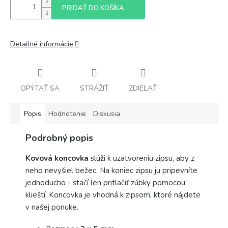
PRIDAŤ DO KOŠÍKA
Detailné informácie
OPÝTAŤ SA
STRÁŽIŤ
ZDIEĽAŤ
Popis
Hodnotenie
Diskusia
Podrobný popis
Kovová koncovka
slúži k uzatvoreniu zipsu, aby z
neho nevyšiel bežec. Na koniec zipsu ju pripevníte
jednoducho - stačí len pritlačiť zúbky pomocou
klieští. Koncovka je vhodná k zipsom, ktoré nájdete
v našej ponuke.