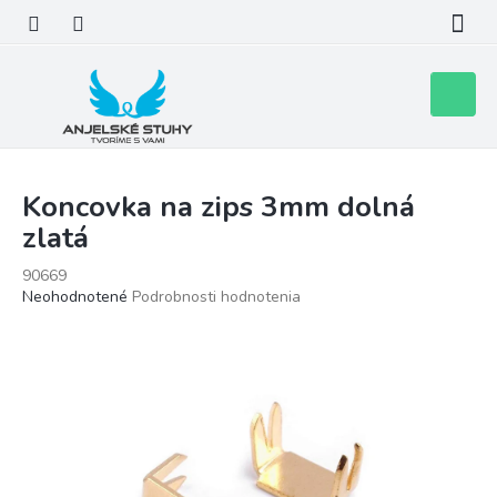
Prejsť
na
obsah
Nákupn
košík
Koncovka na zips 3mm dolná
zlatá
90669
Priemerné
Neohodnotené
Podrobnosti hodnotenia
hodnotenie
produktu
je
0,0
z
5
hviezdičiek.