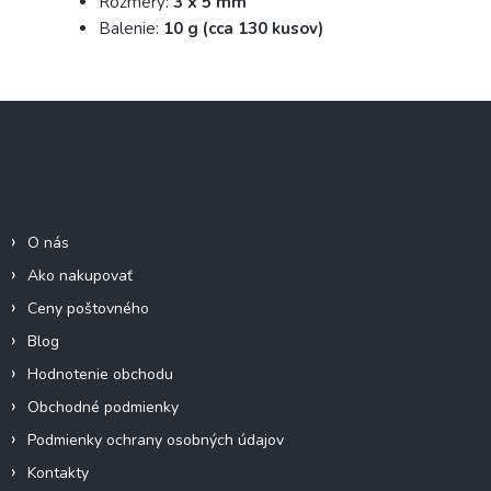
Rozmery:
3 x 5 mm
Balenie:
10 g
(cca 130 kusov)
Z
á
p
ä
Informácie pre Vás
t
i
O nás
e
Ako nakupovať
Ceny poštovného
Blog
Hodnotenie obchodu
Obchodné podmienky
Podmienky ochrany osobných údajov
Kontakty