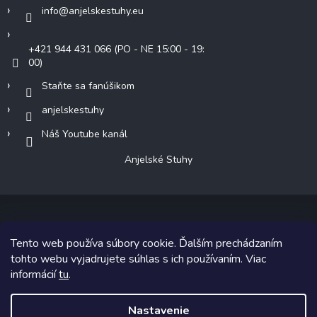
info
@
anjelskestuhy.eu
+421 944 431 066 (PO - NE 15:00 - 19:
00)
Staňte sa fanúšikom
anjelskestuhy
Náš Youtube kanál
Anjelské Stuhy
Tento web používa súbory cookie. Ďalším prechádzaním
Copyright 2026
Anjelské Stuhy
. Všetky práva vyhradené.
tohto webu vyjadrujete súhlas s ich používaním. Viac
informácií
tu
.
Grafický návrh vytvoril a na Shoptet implementoval
Tomáš Hlad
&
Shoptetak.cz
.
Nastavenie