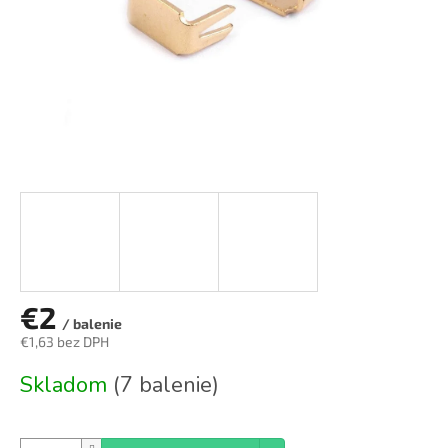
€2
/ balenie
€1,63 bez DPH
Jednotková
Skladom
(7 balenie)
cena: