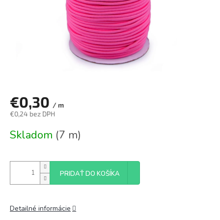
€0,30
/ m
€0,24 bez DPH
Jednotková
Skladom
(7 m)
cena:
PRIDAŤ DO KOŠÍKA
Detailné informácie