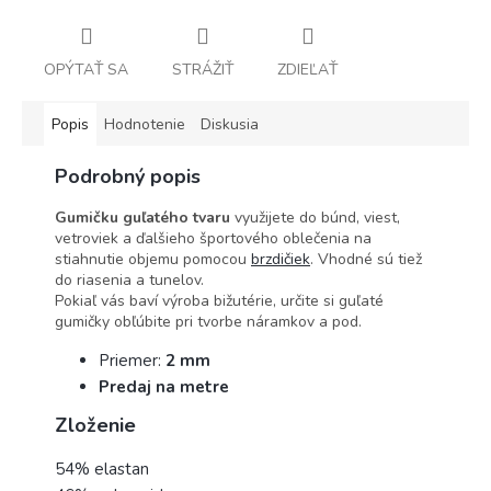
OPÝTAŤ SA
STRÁŽIŤ
ZDIEĽAŤ
Popis
Hodnotenie
Diskusia
Podrobný popis
Gumičku guľatého tvaru
využijete do búnd, viest,
vetroviek a ďalšieho športového oblečenia na
stiahnutie objemu pomocou
brzdičiek
. Vhodné sú tiež
do riasenia a tunelov.
Pokiaľ vás baví výroba bižutérie, určite si guľaté
gumičky obľúbite pri tvorbe náramkov a pod.
Priemer:
2 mm
Predaj na metre
Zloženie
54% elastan