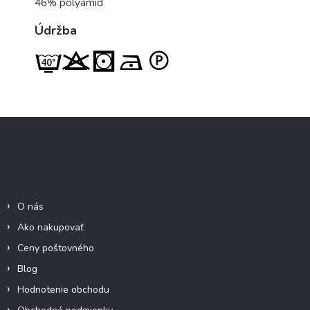
46% polyamid
Údržba
Z
á
p
ä
Informácie pre Vás
t
i
O nás
e
Ako nakupovať
Ceny poštovného
Blog
Hodnotenie obchodu