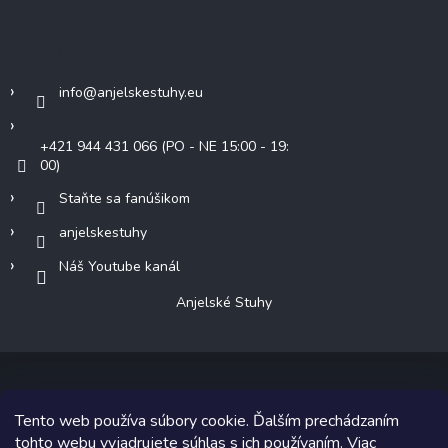
Kontakt
info
@
anjelskestuhy.eu
+421 944 431 066 (PO - NE 15:00 - 19:
00)
Staňte sa fanúšikom
anjelskestuhy
Náš Youtube kanál
Anjelské Stuhy
Tento web používa súbory cookie. Ďalším prechádzaním
Copyright 2026
Anjelské Stuhy
. Všetky práva vyhradené.
tohto webu vyjadrujete súhlas s ich používaním. Viac