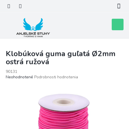
Prejsť
na
obsah
Nákupn
košík
Klobúková guma guľatá Ø2mm
ostrá ružová
90131
Priemerné
Neohodnotené
Podrobnosti hodnotenia
hodnotenie
produktu
je
0,0
z
5
hviezdičiek.