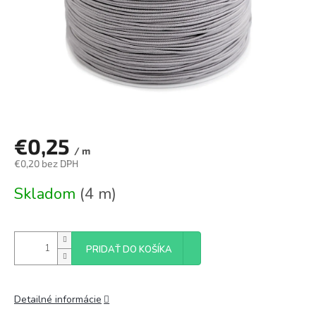
€0,25
/ m
€0,20 bez DPH
Jednotková
Skladom
(4 m)
cena:
PRIDAŤ DO KOŠÍKA
Detailné informácie