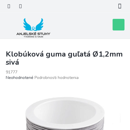
Prejsť
na
obsah
Nákupn
košík
Klobúková guma guľatá Ø1,2mm
sivá
91777
Priemerné
Neohodnotené
Podrobnosti hodnotenia
hodnotenie
produktu
je
0,0
z
5
hviezdičiek.