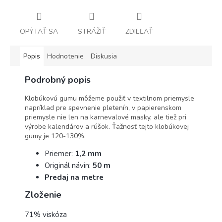
OPÝTAŤ SA
STRÁŽIŤ
ZDIEĽAŤ
Popis
Hodnotenie
Diskusia
Podrobný popis
Klobúkovú gumu môžeme použiť v textilnom priemysle
napríklad pre spevnenie pletenín, v papierenskom
priemysle nie len na karnevalové masky, ale tiež pri
výrobe kalendárov a rúšok. Ťažnosť tejto klobúkovej
gumy je 120-130%.
Priemer:
1,2 mm
Originál návin:
50 m
Predaj na metre
Zloženie
71% viskóza