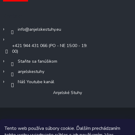
Kontakt
info
@
anjelskestuhy.eu
+421 944 431 066 (PO - NE 15:00 - 19:
00)
Staňte sa fanúšikom
anjelskestuhy
Náš Youtube kanál
Anjelské Stuhy
Tento web používa súbory cookie. Ďalším prechádzaním
Copyright 2026
Anjelské Stuhy
. Všetky práva vyhradené.