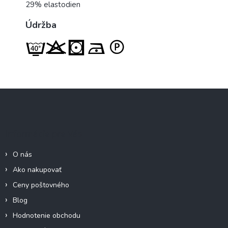
29% elastodien
Údržba
Z
á
p
ä
Informácie pre Vás
t
i
O nás
e
Ako nakupovať
Ceny poštovného
Blog
Hodnotenie obchodu