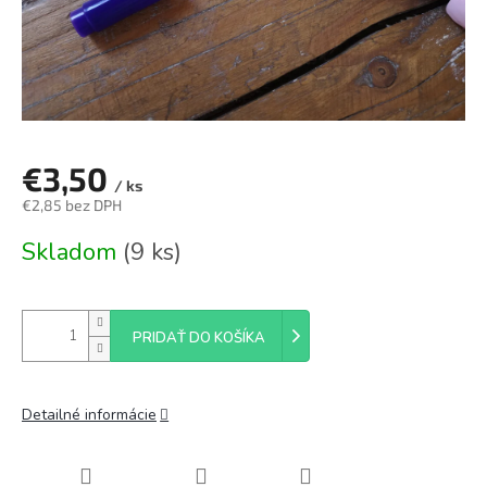
€3,50
/ ks
€2,85 bez DPH
Jednotková
Skladom
(9 ks)
cena:
PRIDAŤ DO KOŠÍKA
Detailné informácie