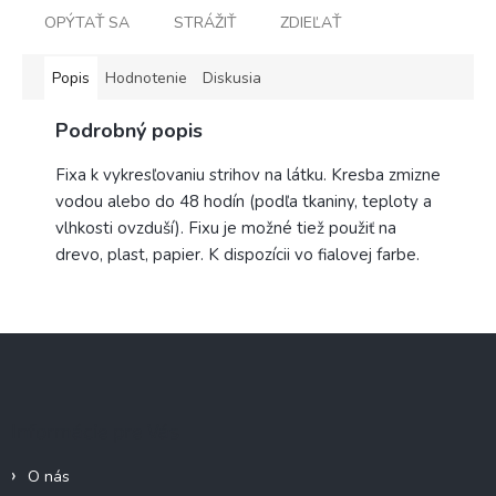
OPÝTAŤ SA
STRÁŽIŤ
ZDIEĽAŤ
Popis
Hodnotenie
Diskusia
Podrobný popis
Fixa k vykresľovaniu strihov na látku. Kresba zmizne
vodou alebo do 48 hodín (podľa tkaniny, teploty a
vlhkosti ovzduší). Fixu je možné tiež použiť na
drevo, plast, papier. K dispozícii vo fialovej farbe.
Z
á
p
ä
Informácie pre Vás
t
i
O nás
e