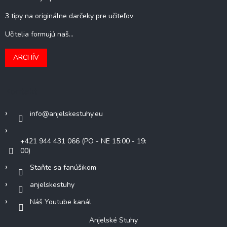
3 tipy na originálne darčeky pre učiteľov
Učitelia formujú naš...
ARCHÍV
Kontakt
info
@
anjelskestuhy.eu
+421 944 431 066 (PO - NE 15:00 - 19:
00)
Staňte sa fanúšikom
anjelskestuhy
Náš Youtube kanál
Anjelské Stuhy