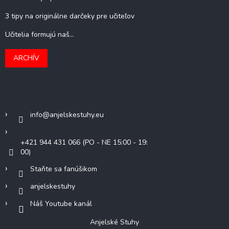
3 tipy na originálne darčeky pre učiteľov
Učitelia formujú naš...
ARCHÍV
Kontakt
info
@
anjelskestuhy.eu
+421 944 431 066 (PO - NE 15:00 - 19:
00)
Staňte sa fanúšikom
anjelskestuhy
Náš Youtube kanál
Anjelské Stuhy