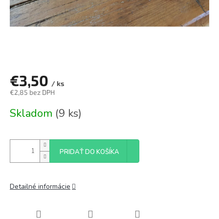
€3,50
/ ks
€2,85 bez DPH
Jednotková
Skladom
(9 ks)
cena:
PRIDAŤ DO KOŠÍKA
Detailné informácie