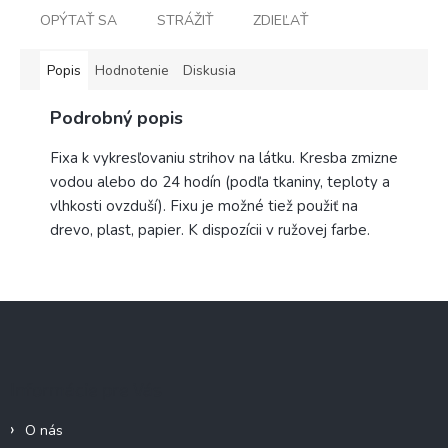
OPÝTAŤ SA
STRÁŽIŤ
ZDIEĽAŤ
Popis
Hodnotenie
Diskusia
Podrobný popis
Fixa k vykresľovaniu strihov na látku. Kresba zmizne
vodou alebo do 24 hodín (podľa tkaniny, teploty a
vlhkosti ovzduší). Fixu je možné tiež použiť na
drevo, plast, papier. K dispozícii v ružovej farbe.
Z
á
p
ä
Informácie pre Vás
t
i
O nás
e