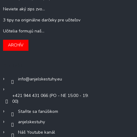
Neviete aký zips zvo...
3 tipy na originálne darčeky pre učiteľov
Učitelia formujú naš...
ARCHÍV
Kontakt
info
@
anjelskestuhy.eu
+421 944 431 066 (PO - NE 15:00 - 19:
00)
Staňte sa fanúšikom
anjelskestuhy
Náš Youtube kanál