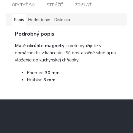
OPÝTAŤ SA
STRÁŽIŤ
ZDIEĽAŤ
Popis
Hodnotenie
Diskusia
Podrobný popis
Malé okrúhle magnety
skvelo využijete v
domácnosti i v kancelárii. Sú dostatočné silné aj na
vloženie do kuchynskej chňapky.
Priemer:
30 mm
Hrúbka:
3 mm
Z
á
p
ä
Informácie pre Vás
t