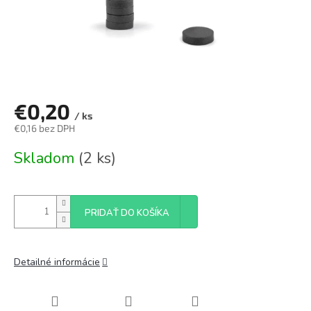
€0,20
/ ks
€0,16 bez DPH
Jednotková
Skladom
(2 ks)
cena:
PRIDAŤ DO KOŠÍKA
Detailné informácie