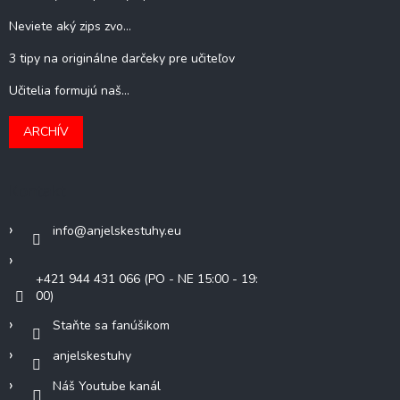
Neviete aký zips zvo...
3 tipy na originálne darčeky pre učiteľov
Učitelia formujú naš...
ARCHÍV
Kontakt
info
@
anjelskestuhy.eu
+421 944 431 066 (PO - NE 15:00 - 19:
00)
Staňte sa fanúšikom
anjelskestuhy
Náš Youtube kanál