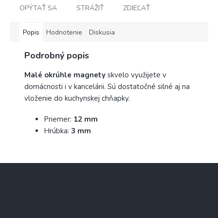
OPÝTAŤ SA
STRÁŽIŤ
ZDIEĽAŤ
Popis
Hodnotenie
Diskusia
Podrobný popis
Malé okrúhle magnety
skvelo využijete v
domácnosti i v kancelárii. Sú dostatočné silné aj na
vloženie do kuchynskej chňapky.
Priemer:
12 mm
Hrúbka:
3 mm
Z
á
p
ä
Informácie pre Vás
t