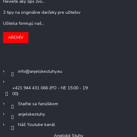
Neviete aký zips zvo...
3 tipy na originálne darčeky pre učiteľov
Učitelia formujú naš...
ARCHÍV
Kontakt
info
@
anjelskestuhy.eu
+421 944 431 066 (PO - NE 15:00 - 19:
00)
Staňte sa fanúšikom
anjelskestuhy
Náš Youtube kanál
Anjelské Stuhy