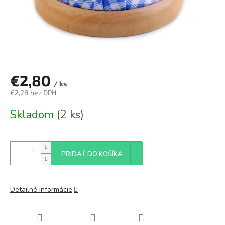
€2,80
/ ks
€2,28 bez DPH
Jednotková
Skladom
(2 ks)
cena:
PRIDAŤ DO KOŠÍKA
Detailné informácie