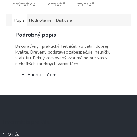
OPÝTAŤ SA
STRÁŽIŤ
ZDIEĽAŤ
Popis
Hodnotenie
Diskusia
Podrobný popis
Dekoratívny i praktický ihelníček vo veľmi dobrej
kvalite. Drevený podstavec zabezpečuje ihelníčku
stabilitu. Pekný kockovaný vzor máme pre vás v
niekoľkých farebných variantách.
Priemer:
7 cm
Z
á
p
ä
Informácie pre Vás
t
i
O nás