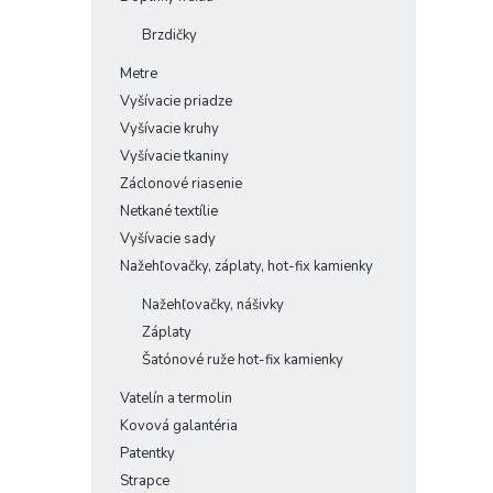
Brzdičky
Metre
Vyšívacie priadze
Vyšívacie kruhy
Vyšívacie tkaniny
Záclonové riasenie
Netkané textílie
Vyšívacie sady
Nažehľovačky, záplaty, hot-fix kamienky
Nažehľovačky, nášivky
Záplaty
Šatónové ruže hot-fix kamienky
Vatelín a termolin
Kovová galantéria
Patentky
Strapce