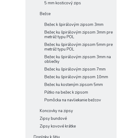
5 mm kosticový zips
Bežce
Bežec k špirálovým zipsom 3mm
Bežec ku špirálovým zipsom 3mm pre
metráž typu POL
Bežec ku špirálovým zipsom 5mm pre
metráž typu POL
Bežec ku špirálovým zipsom 3mm na
obliečky
Bežec ku špirálovým zipsom 7mm
Bežec ku špirálovým zipsom 10mm
Bežec ku kosteným zipsom 5mm
Pútko na bežec k zipsom
Pomôcka na navliekanie bežcov
Koncovky na zipsy
Zipsy bundové
Zipsy kovové krátke
Doplnky k šitiu