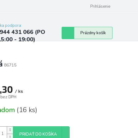
ých údajov
Kontakty
Najčastejšie otázky a odpovede
Prihlásenie
cka podpora:
944 431 066 (PO
Nákupný
Prázdny košík
15:00 - 19:00)
košík
á
86715
,30
/ ks
 bez DPH
tková
ladom
(16 ks)
PRIDAŤ DO KOŠÍKA