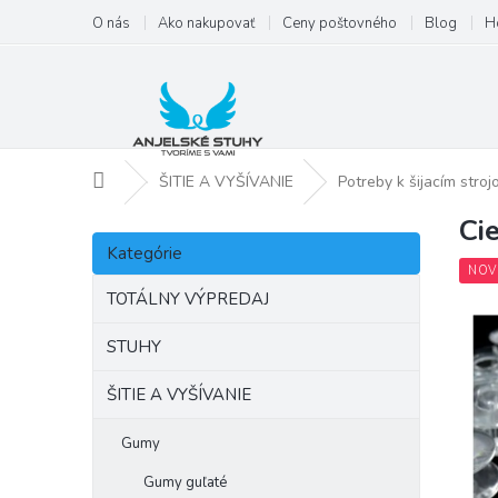
Prejsť
O nás
Ako nakupovať
Ceny poštovného
Blog
H
na
obsah
Domov
ŠITIE A VYŠÍVANIE
Potreby k šijacím stro
Ci
B
Preskočiť
o
Kategórie
kategórie
č
NOV
n
TOTÁLNY VÝPREDAJ
ý
p
STUHY
a
ŠITIE A VYŠÍVANIE
n
e
l
Gumy
Gumy guľaté