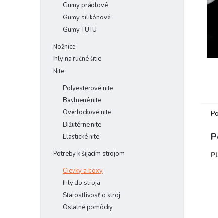
Gumy prádlové
Gumy silikónové
Gumy TUTU
Nožnice
Ihly na ručné šitie
Nite
Polyesterové nite
Bavlnené nite
Overlockové nite
Po
Bižutérne nite
P
Elastické nite
Potreby k šijacím strojom
Pl
Cievky a boxy
Ihly do stroja
Starostlivosť o stroj
Ostatné pomôcky