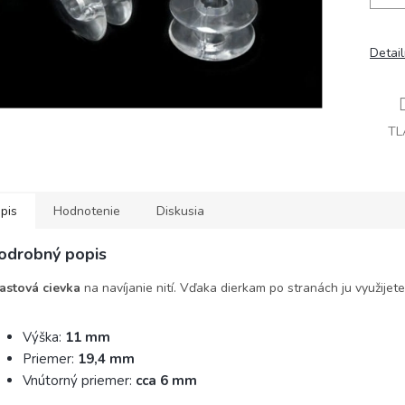
Detai
TL
pis
Hodnotenie
Diskusia
odrobný popis
astová cievka
na navíjanie nití. Vďaka dierkam po stranách ju využijete 
Výška:
11 mm
Priemer:
19,4 mm
Vnútorný priemer:
cca 6 mm