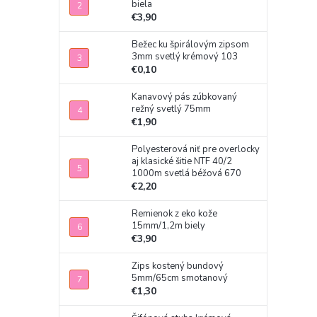
biela
€3,90
Bežec ku špirálovým zipsom
3mm svetlý krémový 103
€0,10
Kanavový pás zúbkovaný
režný svetlý 75mm
€1,90
Polyesterová niť pre overlocky
aj klasické šitie NTF 40/2
1000m svetlá béžová 670
€2,20
Remienok z eko kože
15mm/1,2m biely
€3,90
Zips kostený bundový
5mm/65cm smotanový
€1,30