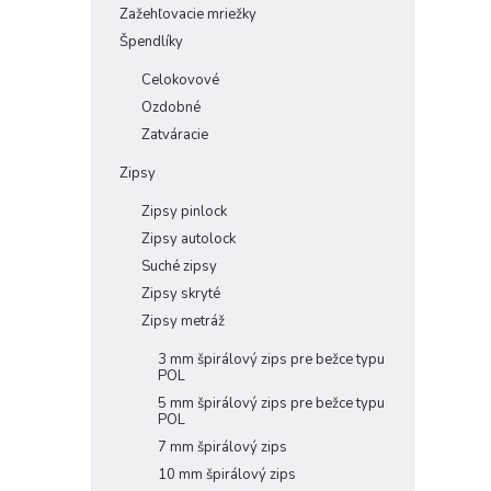
Zažehľovacie mriežky
Špendlíky
Celokovové
Ozdobné
Zatváracie
Zipsy
Zipsy pinlock
Zipsy autolock
Suché zipsy
Zipsy skryté
Zipsy metráž
3 mm špirálový zips pre bežce typu
POL
5 mm špirálový zips pre bežce typu
POL
7 mm špirálový zips
10 mm špirálový zips