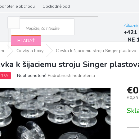
odnotenie obchodu
Obchodné podmienky
Podmienky ochrany osobn
Zákazní
+421 
- NE 
HĽADAŤ
jom
Cievky a boxy
Cievka k šijaciemu stroju Singer plastová
evka k šijaciemu stroju Singer plastov
Priemerné
Neohodnotené
Podrobnosti hodnotenia
INKA
hodnotenie
produktu
€0
je
€0,24
0,0
z
Jedno
Sk
5
cena:
hviezdičiek.