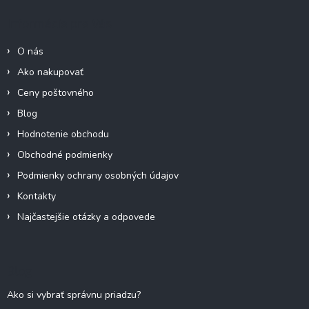
ä
Informácie pre Vás
t
i
O nás
e
Ako nakupovať
Ceny poštovného
Blog
Hodnotenie obchodu
Obchodné podmienky
Podmienky ochrany osobných údajov
Kontakty
Najčastejšie otázky a odpovede
Blog
Ako si vybrať správnu priadzu?