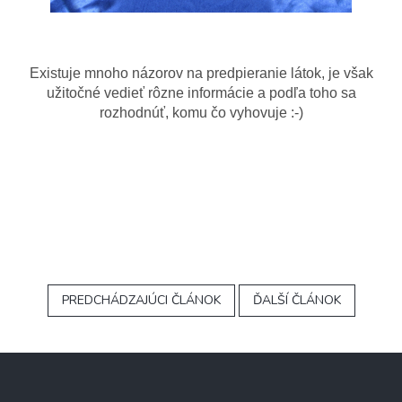
Existuje mnoho názorov na predpieranie látok, je však
užitočné vedieť rôzne informácie a podľa toho sa
rozhodnúť, komu čo vyhovuje :-)
PREDCHÁDZAJÚCI ČLÁNOK
ĎALŠÍ ČLÁNOK
Z
á
p