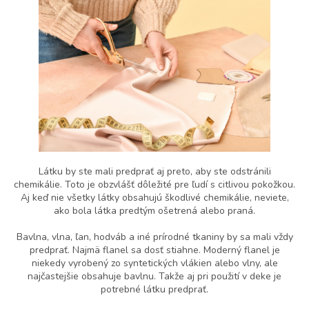
Látku by ste mali predprať aj preto, aby ste odstránili
chemikálie. Toto je obzvlášť dôležité pre ľudí s citlivou pokožkou.
Aj keď nie všetky látky obsahujú škodlivé chemikálie, neviete,
ako bola látka predtým ošetrená alebo praná.
Bavlna, vlna, ľan, hodváb a iné prírodné tkaniny by sa mali vždy
predprať. Najmä flanel sa dosť stiahne. Moderný flanel je
niekedy vyrobený zo syntetických vlákien alebo vlny, ale
najčastejšie obsahuje bavlnu. Takže aj pri použití v deke je
potrebné látku predprať.