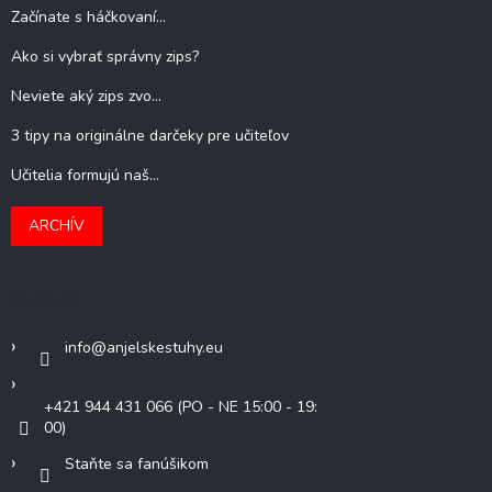
Začínate s háčkovaní...
Ako si vybrať správny zips?
Neviete aký zips zvo...
3 tipy na originálne darčeky pre učiteľov
Učitelia formujú naš...
ARCHÍV
Kontakt
info
@
anjelskestuhy.eu
+421 944 431 066 (PO - NE 15:00 - 19:
00)
Staňte sa fanúšikom