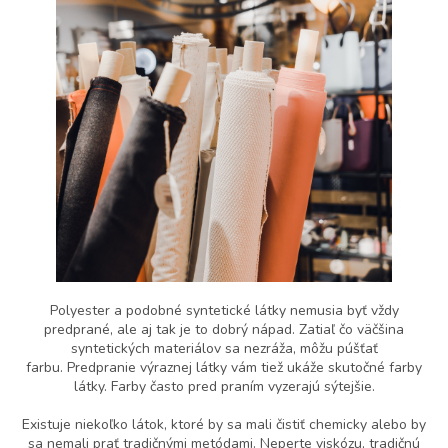
Polyester a podobné syntetické látky nemusia byť vždy
predprané, ale aj tak je to dobrý nápad. Zatiaľ čo väčšina
syntetických materiálov sa nezráža, môžu púšťať
farbu. Predpranie výraznej látky vám tiež ukáže skutočné farby
látky. Farby často pred praním vyzerajú sýtejšie.
Existuje niekoľko látok, ktoré by sa mali čistiť chemicky alebo by
sa nemali prať tradičnými metódami. Neperte viskózu, tradičnú