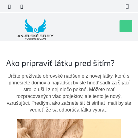
Prejsť
na
obsah
Nákupn
košík
Ako pripraviť látku pred šitím?
Určite prežívate obrovské nadšenie z novej látky, ktorú si
prinesiete domov a najradšej by ste hneď sadli za šijací
stroj a ušili z nej niečo pekné. Môžete mať
rozpracovaných viac projektov, ale tento je nový,
vzrušujúci. Predtým, ako začnete šiť či strihať, mali by ste
vedieť, že sa odporúča látku vyprať.