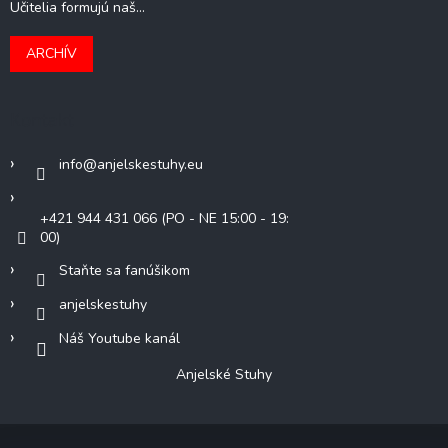
Učitelia formujú naš...
ARCHÍV
Kontakt
info
@
anjelskestuhy.eu
+421 944 431 066 (PO - NE 15:00 - 19:
00)
Staňte sa fanúšikom
anjelskestuhy
Náš Youtube kanál
Anjelské Stuhy