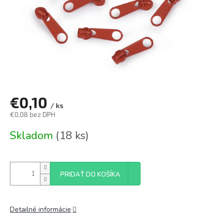
€0,10
/ ks
€0,08 bez DPH
Jednotková
Skladom
(18 ks)
cena:
PRIDAŤ DO KOŠÍKA
Detailné informácie