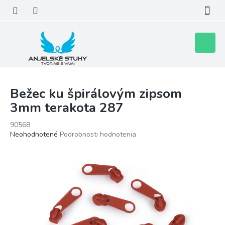
Prejsť
na
obsah
Nákupn
košík
Bežec ku špirálovým zipsom
3mm terakota 287
90568
Priemerné
Neohodnotené
Podrobnosti hodnotenia
hodnotenie
produktu
je
0,0
z
5
hviezdičiek.