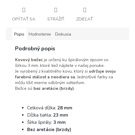
OPÝTAŤ SA
STRÁŽIŤ
ZDIEĽAŤ
Popis
Hodnotenie
Diskusia
Podrobný popis
Kovový bežec
je určený ku špirálovým zipsom so
šírkou 3 mm, ktoré tiež nájdete v našej ponuke.
Je vyrobený z kvalitného kovu, ktorý si
udržuje svoju
farebnú stálosť a neodiera sa
. Jednotlivé farby sa
môžu líšiť mierne odlišným odtieňom.
Bežce sú
bez aretácie (brzdy)
.
Celková dĺžka:
28 mm
Dĺžka tiahla:
23 mm
Šírka špirály:
3 mm
Bez aretácie (brzdy)