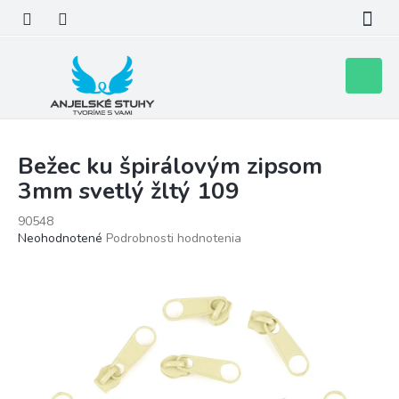
Prejsť
na
obsah
Nákupn
košík
Bežec ku špirálovým zipsom
3mm svetlý žltý 109
90548
Priemerné
Neohodnotené
Podrobnosti hodnotenia
hodnotenie
produktu
je
0,0
z
5
hviezdičiek.