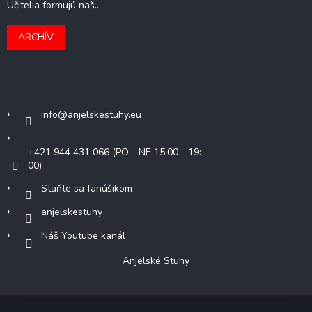
Učitelia formujú naš...
ARCHÍV
Kontakt
info
@
anjelskestuhy.eu
+421 944 431 066 (PO - NE 15:00 - 19:
00)
Staňte sa fanúšikom
anjelskestuhy
Náš Youtube kanál
Anjelské Stuhy