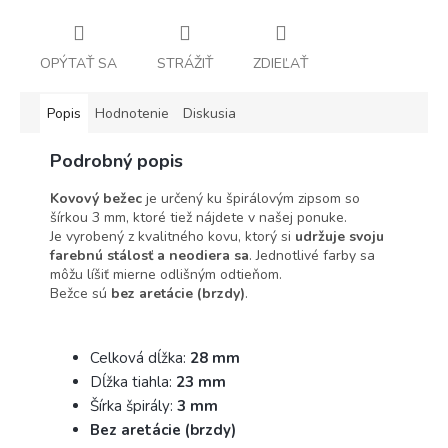
OPÝTAŤ SA
STRÁŽIŤ
ZDIEĽAŤ
Popis
Hodnotenie
Diskusia
Podrobný popis
Kovový bežec
je určený ku špirálovým zipsom so
šírkou 3 mm, ktoré tiež nájdete v našej ponuke.
Je vyrobený z kvalitného kovu, ktorý si
udržuje svoju
farebnú stálosť a neodiera sa
. Jednotlivé farby sa
môžu líšiť mierne odlišným odtieňom.
Bežce sú
bez aretácie (brzdy)
.
Celková dĺžka:
28 mm
Dĺžka tiahla:
23 mm
Šírka špirály:
3 mm
Bez aretácie (brzdy)