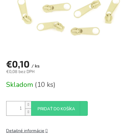
€0,10
/ ks
€0,08 bez DPH
Jednotková
Skladom
(10 ks)
cena:
PRIDAŤ DO KOŠÍKA
Detailné informácie