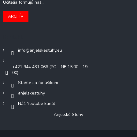
Učitelia formujú naš...
ARCHÍV
Kontakt
info
@
anjelskestuhy.eu
+421 944 431 066 (PO - NE 15:00 - 19:
00)
Staňte sa fanúšikom
anjelskestuhy
Náš Youtube kanál
Anjelské Stuhy