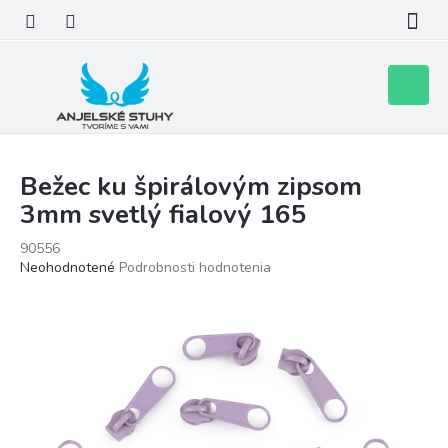
Prejsť
na
obsah
Nákupn
košík
Bežec ku špirálovým zipsom
3mm svetlý fialový 165
90556
Priemerné
Neohodnotené
Podrobnosti hodnotenia
hodnotenie
produktu
je
0,0
z
5
hviezdičiek.