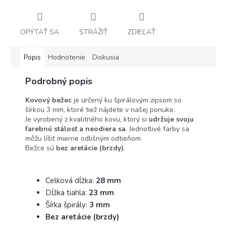
OPÝTAŤ SA
STRÁŽIŤ
ZDIEĽAŤ
Popis
Hodnotenie
Diskusia
Podrobný popis
Kovový bežec
je určený ku špirálovým zipsom so
šírkou 3 mm, ktoré tiež nájdete v našej ponuke.
Je vyrobený z kvalitného kovu, ktorý si
udržuje svoju
farebnú stálosť a neodiera sa
. Jednotlivé farby sa
môžu líšiť mierne odlišným odtieňom.
Bežce sú
bez aretácie (brzdy)
.
Celková dĺžka:
28 mm
Dĺžka tiahla:
23 mm
Šírka špirály:
3 mm
Bez aretácie (brzdy)