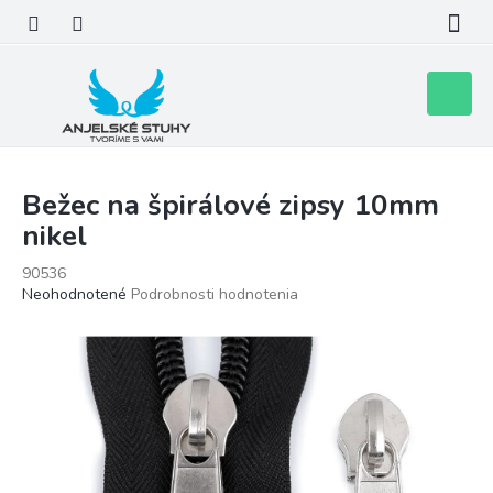
Prejsť
na
obsah
Nákupn
košík
Bežec na špirálové zipsy 10mm
nikel
90536
Priemerné
Neohodnotené
Podrobnosti hodnotenia
hodnotenie
produktu
je
0,0
z
5
hviezdičiek.