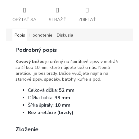
OPÝTAŤ SA
STRÁŽIŤ
ZDIEĽAŤ
Popis
Hodnotenie
Diskusia
Podrobný popis
Kovový bežec
je určený na špirálové zipsy v metráži
so šírkou 10 mm, ktoré nájdete tiež u nás. Nemá
aretáciu, je bez brzdy. Bežce využijete najmä na
stanové zipsy, spacáky, batohy, kufre a pod.
Celková dĺžka:
52 mm
Dĺžka tiahla:
39 mm
Šírka špirály:
10 mm
Bez aretácie (brzdy)
Zloženie