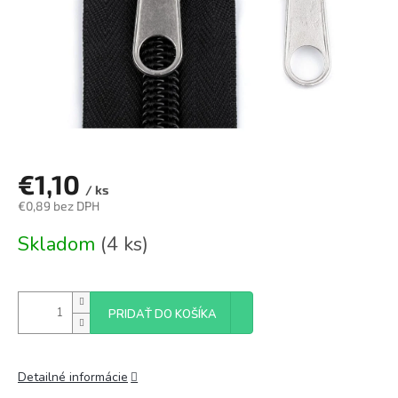
€1,10
/ ks
€0,89 bez DPH
Jednotková
Skladom
(4 ks)
cena:
PRIDAŤ DO KOŠÍKA
Detailné informácie