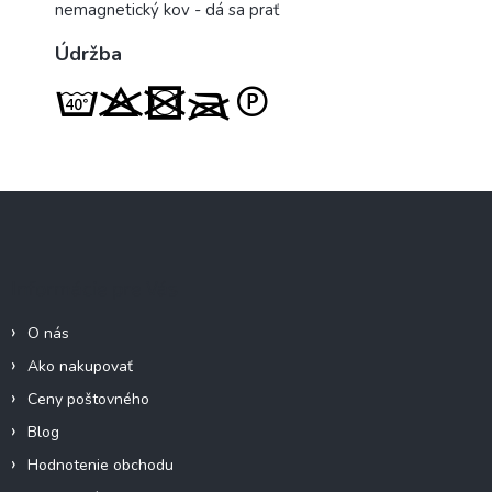
nemagnetický kov - dá sa prať
Údržba
Z
á
p
ä
Informácie pre Vás
t
i
O nás
e
Ako nakupovať
Ceny poštovného
Blog
Hodnotenie obchodu