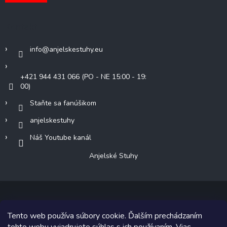
Kontakt
info
@
anjelskestuhy.eu
+421 944 431 066 (PO - NE 15:00 - 19:
00)
Staňte sa fanúšikom
anjelskestuhy
Náš Youtube kanál
Anjelské Stuhy
Tento web používa súbory cookie. Ďalším prechádzaním
Copyright 2026
Anjelské Stuhy
. Všetky práva vyhradené.