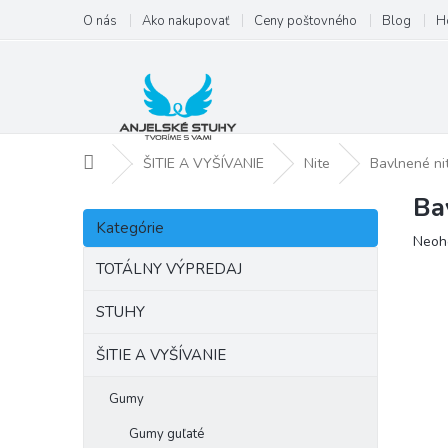
Prejsť
O nás
Ako nakupovať
Ceny poštovného
Blog
H
na
obsah
Domov
ŠITIE A VYŠÍVANIE
Nite
Bavlnené ni
Ba
B
Preskočiť
o
Kategórie
kategórie
Priem
Neoh
č
hodno
n
TOTÁLNY VÝPREDAJ
produ
ý
je
p
STUHY
0,0
a
z
ŠITIE A VYŠÍVANIE
5
n
hviezd
e
l
Gumy
Gumy guľaté