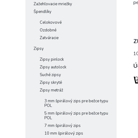
pe
Zažehľovacie mriežky
Špendlíky
Celokovové
Ozdobné
Zatváracie
Z
Zipsy
1
Zipsy pinlock
Ú
Zipsy autolock
Suché zipsy
Zipsy skryté
Zipsy metráž
3 mm špirálový zips pre bežce typu
POL
5 mm špirálový zips pre bežce typu
POL
7 mm špirálový zips
10 mm špirálový zips