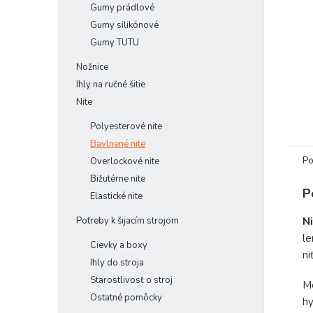
Gumy prádlové
Gumy silikónové
Gumy TUTU
Nožnice
Ihly na ručné šitie
Nite
Polyesterové nite
Bavlnené nite
Po
Overlockové nite
Bižutérne nite
P
Elastické nite
N
Potreby k šijacím strojom
le
Cievky a boxy
ni
Ihly do stroja
Starostlivosť o stroj
Me
Ostatné pomôcky
hy