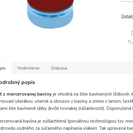
Detai
TL
pis
Hodnotenie
Diskusia
odrobný popis
iť z mercerovanej bavlny
je vhodná na šitie bavlnených lôžkovín
movaní uterákov, utierok a obrusov z bavlny a zmesi s ľanom, textí
ťami šite bavlnené látky (kvôli rovnakej zrážanlivosti). Doporučená h
rcerovaná bavlna je zušľachtená špeciálnou technológiou tzv. merc
droxidu sodného za súčasného napínania vlákien. Tak upravená bavlna