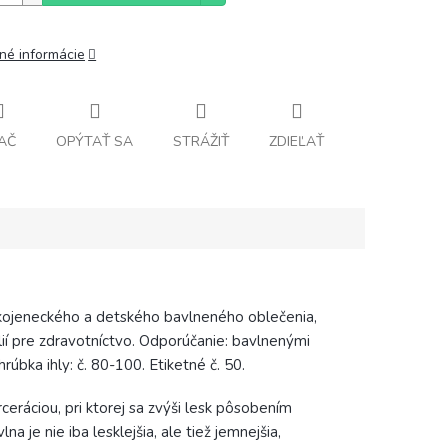
lné informácie
AČ
OPÝTAŤ SA
STRÁŽIŤ
ZDIEĽAŤ
, kojeneckého a detského bavlneného oblečenia,
lií pre zdravotníctvo. Odporúčanie: bavlnenými
rúbka ihly: č. 80-100. Etiketné č. 50.
eráciou, pri ktorej sa zvýši lesk pôsobením
 je nie iba lesklejšia, ale tiež jemnejšia,