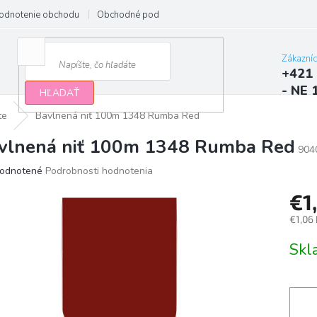
odnotenie obchodu
Obchodné podmienky
Podmienky ochrany osobn
Zákazní
+421 
- NE 
HĽADAŤ
te
Bavlnená niť 100m 1348 Rumba Red
vlnená niť 100m 1348 Rumba Red
904
erné
odnotené
Podrobnosti hodnotenia
tenie
€1
ktu
€1,06
Jedno
Sk
cena:
ičiek.