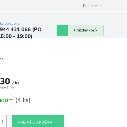
ých údajov
Kontakty
Najčastejšie otázky a odpovede
Prihlásenie
cka podpora:
944 431 066 (PO
Nákupný
Prázdny košík
15:00 - 19:00)
košík
03
,30
/ ks
 bez DPH
tková
ladom
(4 ks)
PRIDAŤ DO KOŠÍKA