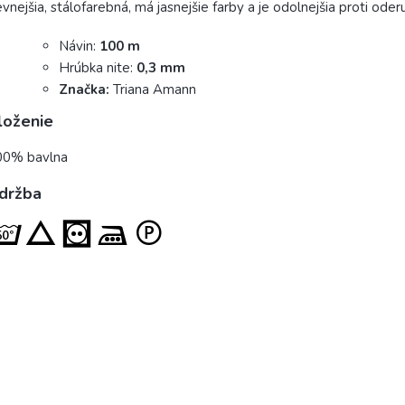
vnejšia, stálofarebná, má jasnejšie farby a je odolnejšia proti oderu
Návin:
100 m
Hrúbka nite:
0,3 mm
Značka:
Triana Amann
loženie
00% bavlna
držba