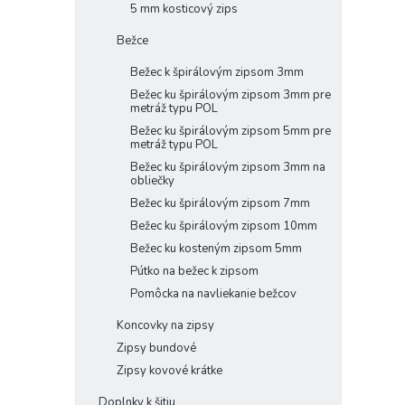
5 mm kosticový zips
Bežce
Bežec k špirálovým zipsom 3mm
Bežec ku špirálovým zipsom 3mm pre
metráž typu POL
Bežec ku špirálovým zipsom 5mm pre
metráž typu POL
Bežec ku špirálovým zipsom 3mm na
obliečky
Bežec ku špirálovým zipsom 7mm
Bežec ku špirálovým zipsom 10mm
Bežec ku kosteným zipsom 5mm
Pútko na bežec k zipsom
Pomôcka na navliekanie bežcov
Koncovky na zipsy
Zipsy bundové
Zipsy kovové krátke
Doplnky k šitiu