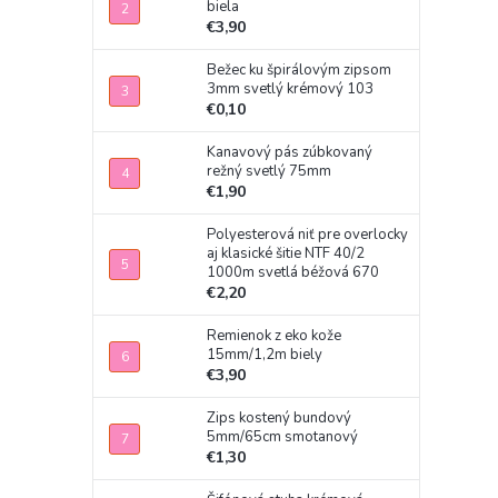
biela
€3,90
Bežec ku špirálovým zipsom
3mm svetlý krémový 103
€0,10
Kanavový pás zúbkovaný
režný svetlý 75mm
€1,90
Polyesterová niť pre overlocky
aj klasické šitie NTF 40/2
1000m svetlá béžová 670
€2,20
Remienok z eko kože
15mm/1,2m biely
€3,90
Zips kostený bundový
5mm/65cm smotanový
€1,30