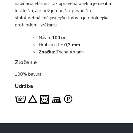
napínania vlákien. Tak upravená bavlna je nie iba
lesklejšia, ale tiež jemnejšia, pevnejšia,
stálofarebná, má jasnejšie farby a je odolnejšia
proti oderu i zrážaniu.
Návin:
100 m
Hrúbka nite:
0,3 mm
Značka:
Triana Amann
Zloženie
100% bavlna
Údržba
Z
á