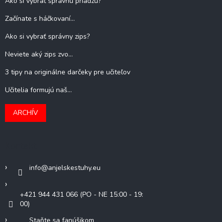
Ako si vybrať správnu priadzu?
Začínate s háčkovaní...
Ako si vybrať správny zips?
Neviete aký zips zvo...
3 tipy na originálne darčeky pre učiteľov
Učitelia formujú naš...
ARCHÍV
Kontakt
info
@
anjelskestuhy.eu
+421 944 431 066 (PO - NE 15:00 - 19:
00)
Staňte sa fanúšikom