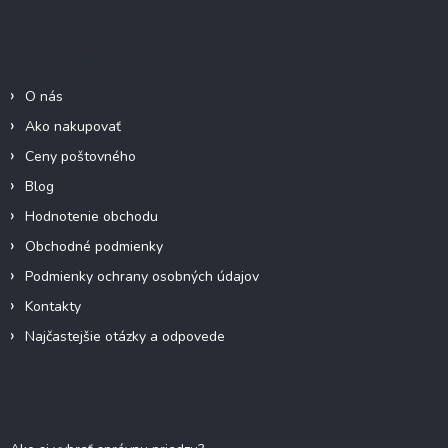
p
ä
Informácie pre Vás
t
i
O nás
e
Ako nakupovať
Ceny poštovného
Blog
Hodnotenie obchodu
Obchodné podmienky
Podmienky ochrany osobných údajov
Kontakty
Najčastejšie otázky a odpovede
Blog