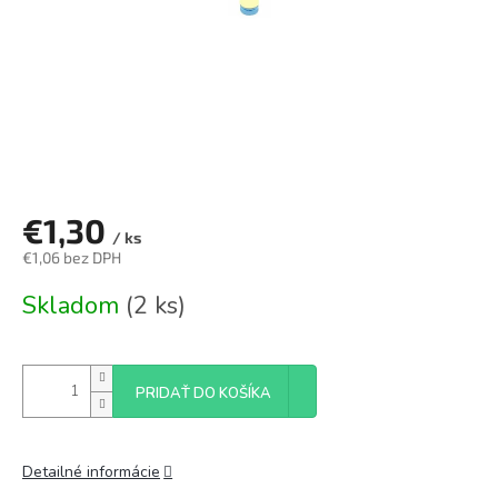
€1,30
/ ks
€1,06 bez DPH
Jednotková
Skladom
(2 ks)
cena:
PRIDAŤ DO KOŠÍKA
Detailné informácie