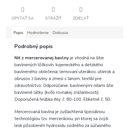
OPÝTAŤ SA
STRÁŽIŤ
ZDIEĽAŤ
Popis
Hodnotenie
Diskusia
Podrobný popis
Niť z mercerovanej bavlny
je vhodná na šitie
bavlnených lôžkovín, kojeneckého a detského
bavlneného oblečenia, lemovaní uterákov, utierok a
obrusov z bavlny a zmesi s ľanom, textílií pre
zdravotníctvo. Odporúčanie: bavlnenými niťami šite
bavlnené látky (kvôli rovnakej zrážanlivosti).
Doporučená hrúbka ihly: č. 80-100. Etiketné č. 50.
Mercerovaná bavlna je zušľachtená špeciálnou
technológiou tzv. merceráciou, pri ktorej sa zvýši
lesk pôsobením hydroxidu sodného za súčasného