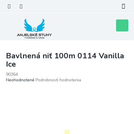
Prejsť
na
obsah
Nákupn
košík
Bavlnená niť 100m 0114 Vanilla
Ice
90364
Priemerné
Neohodnotené
Podrobnosti hodnotenia
hodnotenie
produktu
je
0,0
z
5
hviezdičiek.