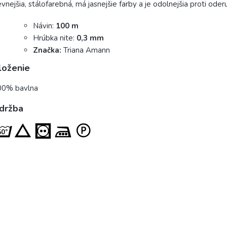
vnejšia, stálofarebná, má jasnejšie farby a je odolnejšia proti oderu
Návin:
100 m
Hrúbka nite:
0,3 mm
Značka:
Triana Amann
loženie
00% bavlna
držba