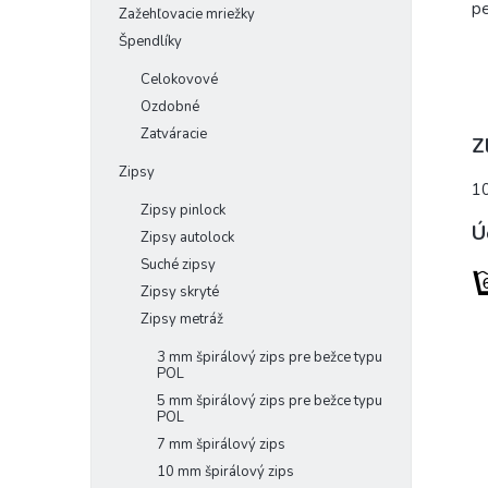
pe
Zažehľovacie mriežky
Špendlíky
Celokovové
Ozdobné
Zatváracie
Z
Zipsy
1
Zipsy pinlock
Ú
Zipsy autolock
Suché zipsy
Zipsy skryté
Zipsy metráž
3 mm špirálový zips pre bežce typu
POL
5 mm špirálový zips pre bežce typu
POL
7 mm špirálový zips
10 mm špirálový zips