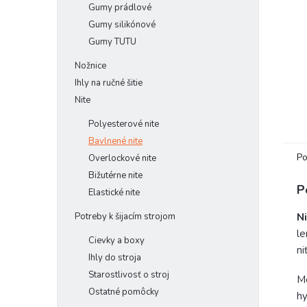
Gumy prádlové
Gumy silikónové
Gumy TUTU
Nožnice
Ihly na ručné šitie
Nite
Polyesterové nite
Bavlnené nite
Po
Overlockové nite
Bižutérne nite
P
Elastické nite
N
Potreby k šijacím strojom
le
Cievky a boxy
ni
Ihly do stroja
Starostlivosť o stroj
Me
Ostatné pomôcky
hy