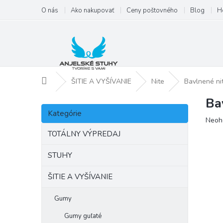
Prejsť
O nás
Ako nakupovať
Ceny poštovného
Blog
H
na
obsah
Domov
ŠITIE A VYŠÍVANIE
Nite
Bavlnené ni
Ba
B
Preskočiť
o
Kategórie
kategórie
Priem
Neoh
č
hodno
n
TOTÁLNY VÝPREDAJ
produ
ý
je
p
STUHY
0,0
a
z
ŠITIE A VYŠÍVANIE
5
n
hviezd
e
l
Gumy
Gumy guľaté