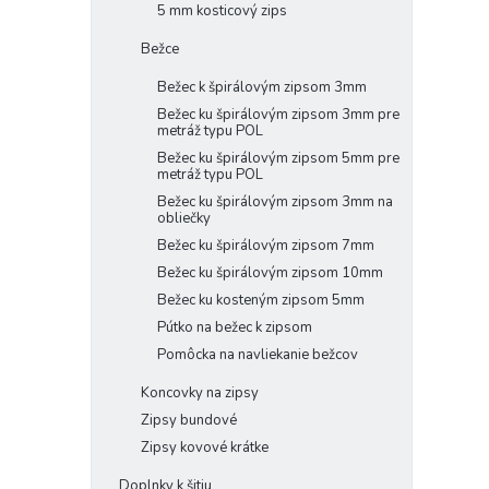
5 mm kosticový zips
Bežce
Bežec k špirálovým zipsom 3mm
Bežec ku špirálovým zipsom 3mm pre
metráž typu POL
Bežec ku špirálovým zipsom 5mm pre
metráž typu POL
Bežec ku špirálovým zipsom 3mm na
obliečky
Bežec ku špirálovým zipsom 7mm
Bežec ku špirálovým zipsom 10mm
Bežec ku kosteným zipsom 5mm
Pútko na bežec k zipsom
Pomôcka na navliekanie bežcov
Koncovky na zipsy
Zipsy bundové
Zipsy kovové krátke
Doplnky k šitiu