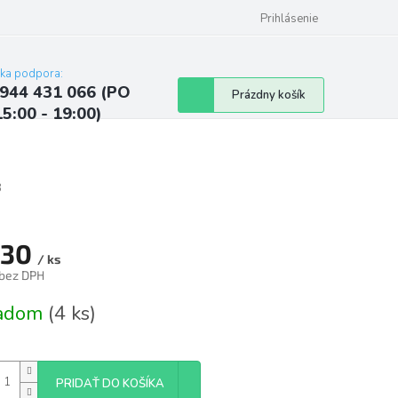
ých údajov
Kontakty
Najčastejšie otázky a odpovede
Prihlásenie
cka podpora:
944 431 066 (PO
Nákupný
Prázdny košík
15:00 - 19:00)
košík
3
,30
/ ks
 bez DPH
tková
ladom
(4 ks)
PRIDAŤ DO KOŠÍKA