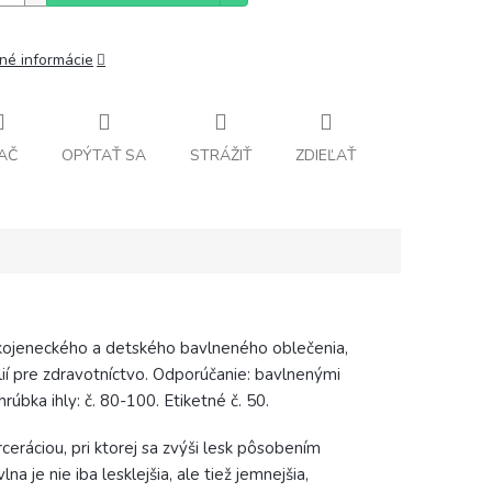
lné informácie
AČ
OPÝTAŤ SA
STRÁŽIŤ
ZDIEĽAŤ
, kojeneckého a detského bavlneného oblečenia,
lií pre zdravotníctvo. Odporúčanie: bavlnenými
rúbka ihly: č. 80-100. Etiketné č. 50.
eráciou, pri ktorej sa zvýši lesk pôsobením
 je nie iba lesklejšia, ale tiež jemnejšia,