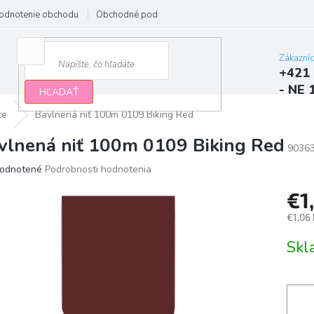
odnotenie obchodu
Obchodné podmienky
Podmienky ochrany osobn
Zákazní
+421 
- NE 
HĽADAŤ
te
Bavlnená niť 100m 0109 Biking Red
vlnená niť 100m 0109 Biking Red
9036
erné
odnotené
Podrobnosti hodnotenia
tenie
€1
ktu
€1,06
Jedno
Sk
cena:
ičiek.