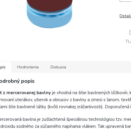
Detai
TL
pis
Hodnotenie
Diskusia
odrobný popis
iť z mercerovanej bavlny
je vhodná na šitie bavlnených lôžkovín
movaní uterákov, utierok a obrusov z bavlny a zmesi s ľanom, textí
ťami šite bavlnené látky (kvôli rovnakej zrážanlivosti). Doporučená h
rcerovaná bavlna je zušľachtená špeciálnou technológiou tzv. merc
droxidu sodného za súčasného napínania vlákien. Tak upravená bavlna