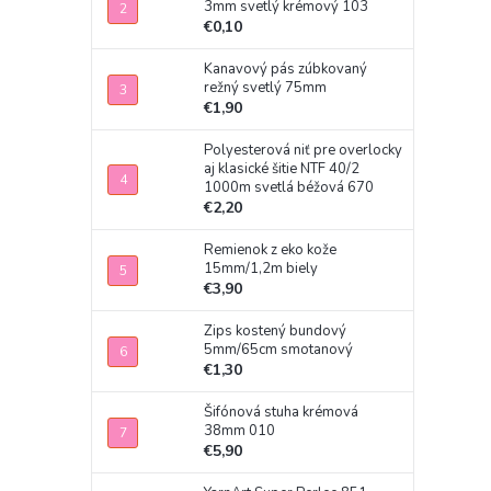
3mm svetlý krémový 103
€0,10
Kanavový pás zúbkovaný
režný svetlý 75mm
€1,90
Polyesterová niť pre overlocky
aj klasické šitie NTF 40/2
1000m svetlá béžová 670
€2,20
Remienok z eko kože
15mm/1,2m biely
€3,90
Zips kostený bundový
5mm/65cm smotanový
€1,30
Šifónová stuha krémová
38mm 010
€5,90