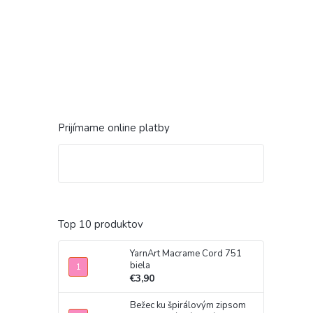
Prijímame online platby
Top 10 produktov
YarnArt Macrame Cord 751
biela
€3,90
Bežec ku špirálovým zipsom