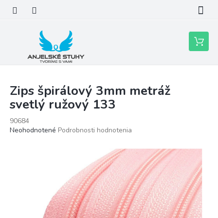
Prejsť
na
obsah
Nákupn
košík
Zips špirálový 3mm metráž
svetlý ružový 133
90684
Priemerné
Neohodnotené
Podrobnosti hodnotenia
hodnotenie
produktu
je
0,0
z
5
hviezdičiek.