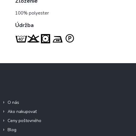
Zloženie
100% polyester
Údržba
Z
á
p
ä
Informácie pre Vás
t
i
O nás
e
Ako nakupovať
Ceny poštovného
Blog