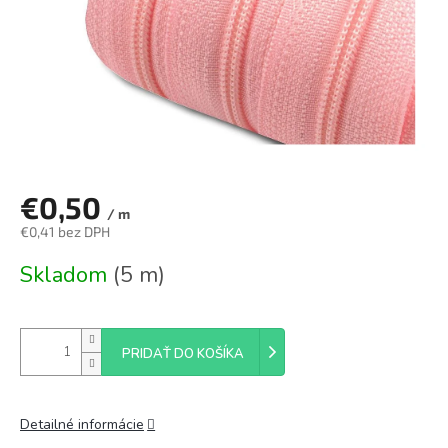
€0,50
/ m
€0,41 bez DPH
Jednotková
Skladom
(5 m)
cena:
PRIDAŤ DO KOŠÍKA
Detailné informácie