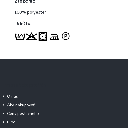
Zloženie
100% polyester
Údržba
Z
á
p
ä
Informácie pre Vás
t
i
O nás
e
Ako nakupovať
Ceny poštovného
Blog