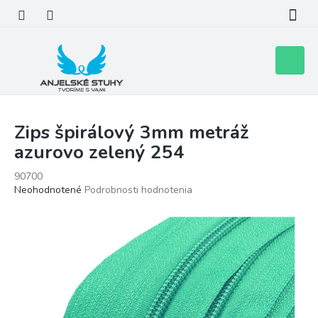
Prejsť
na
obsah
Nákupn
košík
Zips špirálový 3mm metráž
azurovo zelený 254
90700
Priemerné
Neohodnotené
Podrobnosti hodnotenia
hodnotenie
produktu
je
0,0
z
5
hviezdičiek.