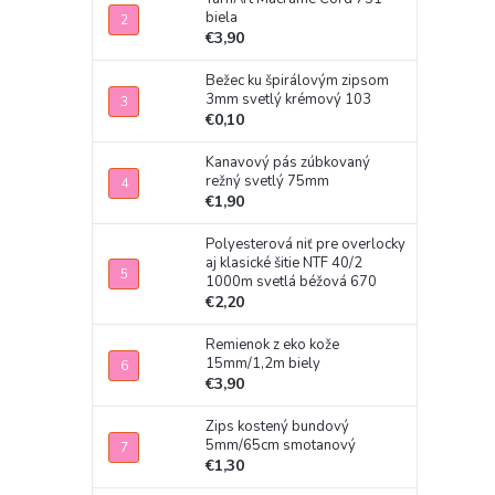
biela
€3,90
Bežec ku špirálovým zipsom
3mm svetlý krémový 103
€0,10
Kanavový pás zúbkovaný
režný svetlý 75mm
€1,90
Polyesterová niť pre overlocky
aj klasické šitie NTF 40/2
1000m svetlá béžová 670
€2,20
Remienok z eko kože
15mm/1,2m biely
€3,90
Zips kostený bundový
5mm/65cm smotanový
€1,30