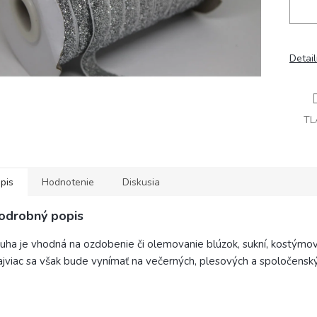
Detai
TL
pis
Hodnotenie
Diskusia
odrobný popis
uha je vhodná na ozdobenie či olemovanie blúzok, sukní, kostýmov
jviac sa však bude vynímať na večerných, plesových a spoločenský