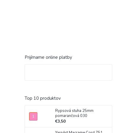
Prijímame online platby
Top 10 produktov
Rypsová stuha 25mm
pomarančová 030
€3,50
YarnArt Macrame Cord 751