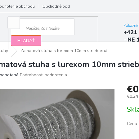
odnotenie obchodu
Obchodné podmienky
Podmienky ochrany osobn
Zákazní
+421 
- NE 
HĽADAŤ
tuhy
Zamatová stuha s lurexom 10mm strieborná
matová stuha s lurexom 10mm strie
erné
odnotené
Podrobnosti hodnotenia
tenie
€0
ktu
€0,24
Jedno
Sk
cena:
ičiek.
Cena 