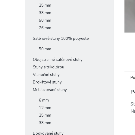
25 mm
38 mm
50 mm
76 mm
Saténové stuhy 100% polyester
50 mm
Obojstranné saténové stuhy
Stuhy s trikolórou
Vianočné stuhy
Po
Brokátové stuhy
Metalizované stuhy
P
6 mm
St
12 mm
Na
25 mm
38 mm
Bodkované stuhy