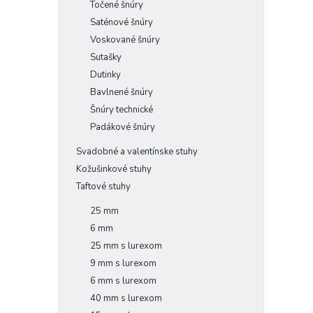
Točené šnúry
Saténové šnúry
Voskované šnúry
Sutašky
Dutinky
Bavlnené šnúry
Šnúry technické
Padákové šnúry
Svadobné a valentínske stuhy
Kožušinkové stuhy
Taftové stuhy
25 mm
6 mm
25 mm s lurexom
9 mm s lurexom
6 mm s lurexom
40 mm s lurexom