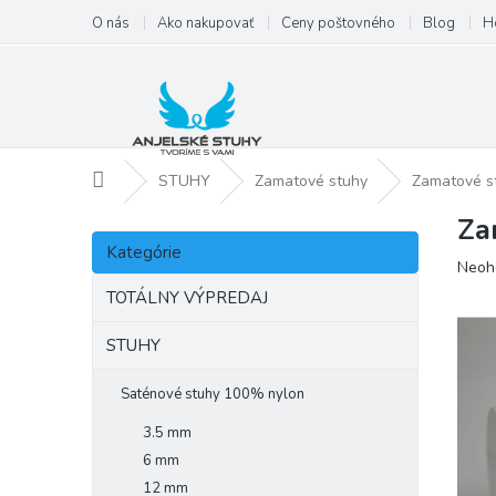
Prejsť
O nás
Ako nakupovať
Ceny poštovného
Blog
H
na
obsah
Domov
STUHY
Zamatové stuhy
Zamatové s
Za
B
Preskočiť
o
Kategórie
kategórie
Priem
Neoh
č
hodno
n
TOTÁLNY VÝPREDAJ
produ
ý
je
p
STUHY
0,0
a
z
5
n
Saténové stuhy 100% nylon
hviezd
e
3.5 mm
l
6 mm
12 mm