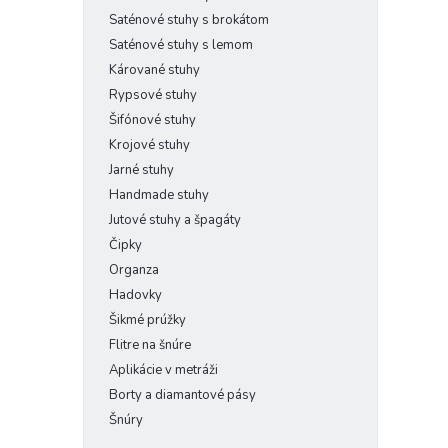
Saténové stuhy s brokátom
Saténové stuhy s lemom
Kárované stuhy
Rypsové stuhy
Šifónové stuhy
Krojové stuhy
Jarné stuhy
Handmade stuhy
Jutové stuhy a špagáty
Čipky
Organza
Hadovky
Šikmé prúžky
Flitre na šnúre
Aplikácie v metráži
Borty a diamantové pásy
Šnúry