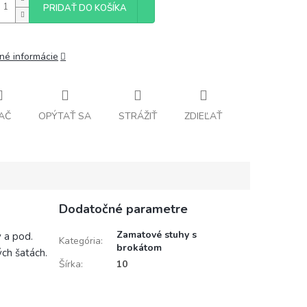
PRIDAŤ DO KOŠÍKA
lné informácie
AČ
OPÝTAŤ SA
STRÁŽIŤ
ZDIEĽAŤ
Dodatočné parametre
Zamatové stuhy s
 a pod.
Kategória
:
brokátom
ch šatách.
Šírka
:
10