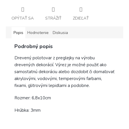
OPÝTAŤ SA
STRÁŽIŤ
ZDIEĽAŤ
Popis
Hodnotenie
Diskusia
Podrobný popis
Drevený polotovar z preglejky na výrobu
drevených dekorácií. Výrez je možné použiť ako
samostatnú dekoráciu alebo dozdobiť či domaľovať
akrylovými, vodovými, temperovými farbami,
fixami, glitrovými lepidlami a podobne.
Rozmer: 6,8x10cm
Hrúbka: 3mm