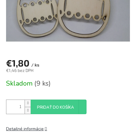
€1,80
/ ks
€1,46 bez DPH
Jednotková
Skladom
(9 ks)
cena:
PRIDAŤ DO KOŠÍKA
Detailné informácie