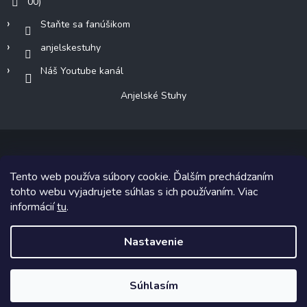
00)
Staňte sa fanúšikom
anjelskestuhy
Náš Youtube kanál
Anjelské Stuhy
Tento web používa súbory cookie. Ďalším prechádzaním
Copyright 2026
Anjelské Stuhy
. Všetky práva vyhradené.
tohto webu vyjadrujete súhlas s ich používaním. Viac
informácií
tu
.
Grafický návrh vytvoril a na Shoptet implementoval
Tomáš Hlad
&
Shoptetak.cz
.
Nastavenie
Vytvoril Shoptet
Súhlasím