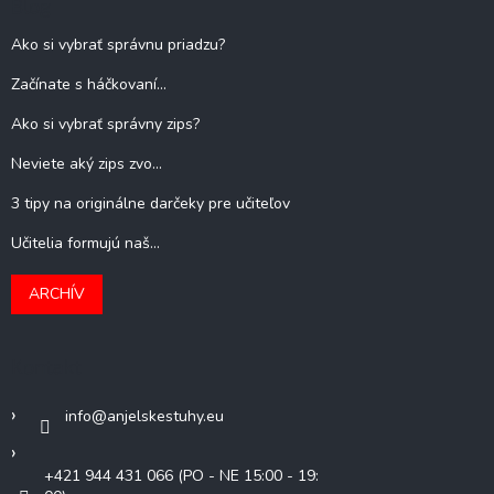
Blog
Ako si vybrať správnu priadzu?
Začínate s háčkovaní...
Ako si vybrať správny zips?
Neviete aký zips zvo...
3 tipy na originálne darčeky pre učiteľov
Učitelia formujú naš...
ARCHÍV
Kontakt
info
@
anjelskestuhy.eu
+421 944 431 066 (PO - NE 15:00 - 19: