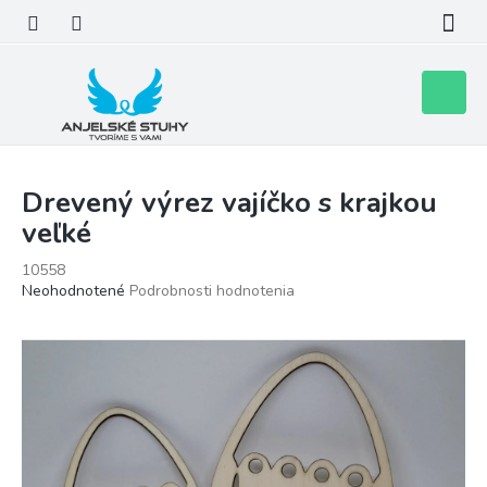
Prejsť
na
obsah
Nákupn
košík
Drevený výrez vajíčko s krajkou
veľké
10558
Priemerné
Neohodnotené
Podrobnosti hodnotenia
hodnotenie
produktu
je
0,0
z
5
hviezdičiek.