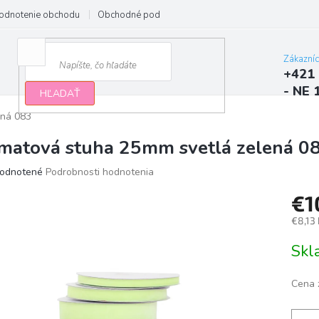
odnotenie obchodu
Obchodné podmienky
Podmienky ochrany osobn
Zákazní
+421 
- NE 
HĽADAŤ
ená 083
matová stuha 25mm svetlá zelená 0
erné
odnotené
Podrobnosti hodnotenia
tenie
€1
ktu
€8,13
Jedno
Sk
cena:
ičiek.
Cena 