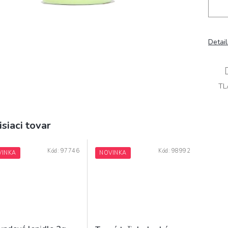
Detai
TL
isiaci tovar
Kód:
97746
Kód:
98992
VINKA
NOVINKA