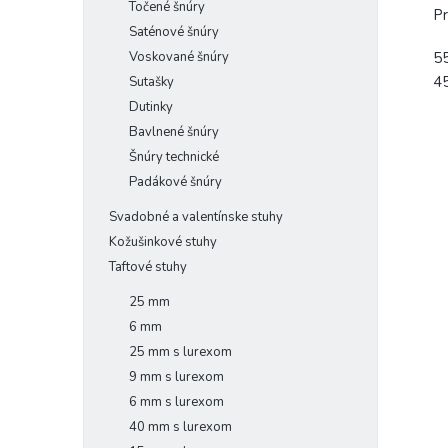
Točené šnúry
Pr
Saténové šnúry
5
Voskované šnúry
4
Sutašky
Dutinky
Bavlnené šnúry
Šnúry technické
Padákové šnúry
Svadobné a valentínske stuhy
Kožušinkové stuhy
Taftové stuhy
25 mm
6 mm
25 mm s lurexom
9 mm s lurexom
6 mm s lurexom
40 mm s lurexom