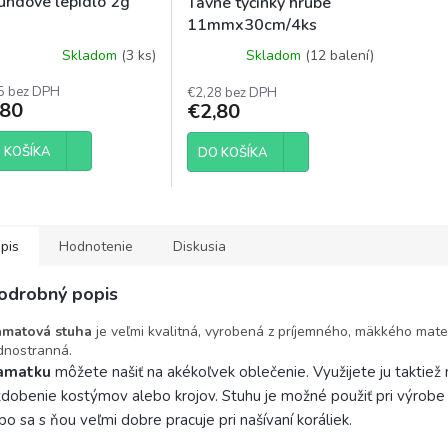
undové lepidlo 2g
Tavné tyčinky hrubé
11mmx30cm/4ks
Skladom
(3 ks)
Skladom
(12 balení)
5 bez DPH
€2,28 bez DPH
,80
€2,80
 KOŠÍKA
DO KOŠÍKA
pis
Hodnotenie
Diskusia
odrobný popis
amatová stuha
je veľmi kvalitná, vyrobená z príjemného, mäkkého mater
dnostranná.
amatku
môžete našiť na akékoľvek oblečenie. Využijete ju taktiež 
dobenie kostýmov alebo krojov. Stuhu je možné použiť pri výrobe 
bo sa s ňou veľmi dobre pracuje pri našívaní koráliek.