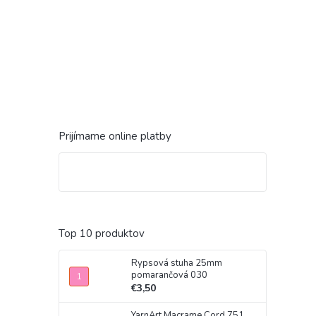
Prijímame online platby
Top 10 produktov
Rypsová stuha 25mm
pomarančová 030
€3,50
YarnArt Macrame Cord 751