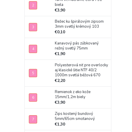
biela
€3,90
Bežec ku špirálovým zipsom
3mm svetlý krémový 103
€0,10
Kanavový pás zúbkovaný
režný svetlý 75mm
€1,90
Polyesterová niť pre overlocky
aj klasické šitie NTF 40/2
1000m svetlá béžová 670
€2,20
Remienok z eko kože
15mm/1,2m biely
€3,90
Zips kostený bundový
5mm/65cm smotanový
€1,30