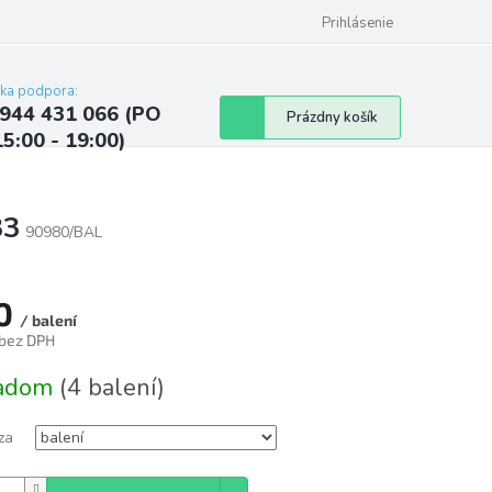
ých údajov
Kontakty
Najčastejšie otázky a odpovede
Prihlásenie
cka podpora:
944 431 066 (PO
Nákupný
Prázdny košík
15:00 - 19:00)
košík
83
90980/BAL
0
/ balení
 bez DPH
tková
ladom
(4 balení)
za