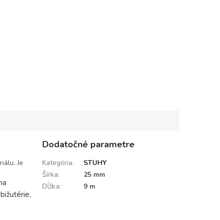
Dodatočné parametre
iálu. Je
Kategória
:
STUHY
Šírka
:
25 mm
na
Dĺžka
:
9 m
bižutérie,