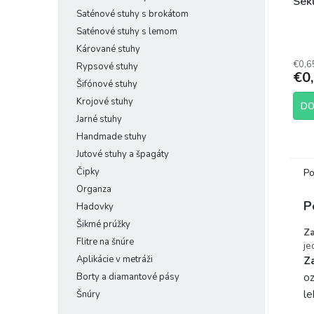
Sek
Saténové stuhy s brokátom
Saténové stuhy s lemom
Kárované stuhy
€0,6
Rypsové stuhy
€0
Šifónové stuhy
Krojové stuhy
DO
Jarné stuhy
Handmade stuhy
Jutové stuhy a špagáty
Čipky
Po
Organza
P
Hadovky
Šikmé prúžky
Z
Flitre na šnúre
je
Aplikácie v metráži
Z
oz
Borty a diamantové pásy
le
Šnúry