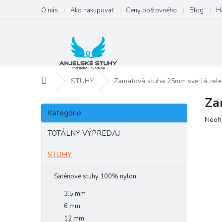
Prejsť
O nás
Ako nakupovať
Ceny poštovného
Blog
H
na
obsah
Domov
STUHY
Zamatová stuha 25mm svetlá zel
Za
B
Preskočiť
o
Kategórie
kategórie
Priem
Neoh
č
hodno
n
TOTÁLNY VÝPREDAJ
produ
ý
je
p
STUHY
0,0
a
z
5
n
Saténové stuhy 100% nylon
hviezd
e
3.5 mm
l
6 mm
12 mm