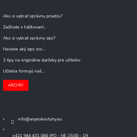
Blog
Ako si vybrať správnu priadzu?
Začínate s háčkovaní...
Ako si vybrať správny zips?
Neviete aký zips zvo...
3 tipy na originálne darčeky pre učiteľov
Učitelia formujú naš...
ARCHÍV
Kontakt
info
@
anjelskestuhy.eu
+421 944 431 066 (PO - NE 15:00 - 19: