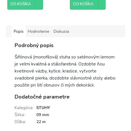
DO KOŠÍKA
DO KOŠÍKA
Popis
Hodnotenie
Diskusia
Podrobný popis
Šifónová (monofilová) stuha so saténovým lemom
je veľmi kvalitná a stálofarebná. Ozdobte ňou
kvetinové väzby, kytice, kraslice, vytvorte
svadobné pierka, dozdobte slávnostné stoly alebo
použite pri šití obrusov či iných dekorácii.
Dodatočné parametre
Kategória
:
STUHY
Šírka
:
09 mm
Dĺžka
:
22 m