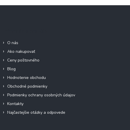
Z
á
p
ä
Informácie pre Vás
t
i
O nás
e
Ako nakupovať
Ceny poštovného
Blog
Hodnotenie obchodu
Obchodné podmienky
Podmienky ochrany osobných údajov
Kontakty
Najčastejšie otázky a odpovede