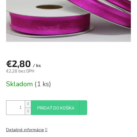
€2,80
/ ks
€2,28 bez DPH
Jednotková
Skladom
(1 ks)
cena:
PRIDAŤ DO KOŠÍKA
Detailné informácie