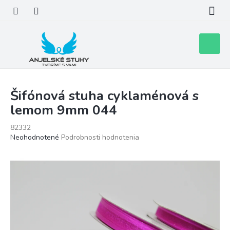
Prejsť
na
obsah
Nákupn
košík
Šifónová stuha cyklaménová s
lemom 9mm 044
82332
Priemerné
Neohodnotené
Podrobnosti hodnotenia
hodnotenie
produktu
je
0,0
z
5
hviezdičiek.