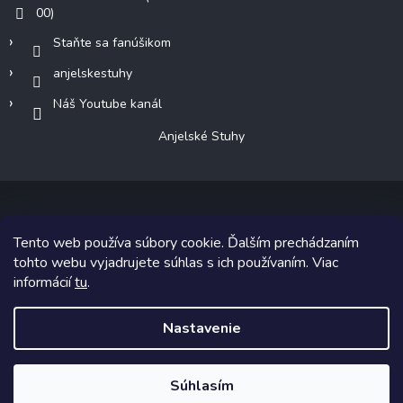
00)
Staňte sa fanúšikom
anjelskestuhy
Náš Youtube kanál
Anjelské Stuhy
Tento web používa súbory cookie. Ďalším prechádzaním
Copyright 2026
Anjelské Stuhy
. Všetky práva vyhradené.
tohto webu vyjadrujete súhlas s ich používaním. Viac
informácií
tu
.
Grafický návrh vytvoril a na Shoptet implementoval
Tomáš Hlad
&
Shoptetak.cz
.
Nastavenie
Vytvoril Shoptet
Súhlasím