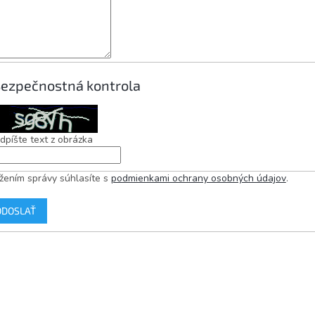
ezpečnostná kontrola
dpíšte text z obrázka
žením správy súhlasíte s
podmienkami ochrany osobných údajov
.
ODOSLAŤ