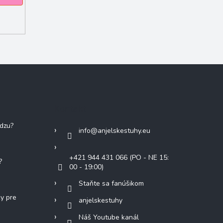
Kontakt
adzu?
info
@
anjelskestuhy.eu
+421 944 431 066 (PO - NE 15:
?
00 - 19:00)
Staňte sa fanúšikom
ky pre
anjelskestuhy
Náš Youtube kanál