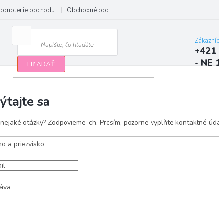
odnotenie obchodu
Obchodné podmienky
Podmienky ochrany osobn
Zákazní
+421 
- NE 
HĽADAŤ
ýtajte sa
nejaké otázky? Zodpovieme ich. Prosím, pozorne vyplňte kontaktné úda
o a priezvisko
il
áva