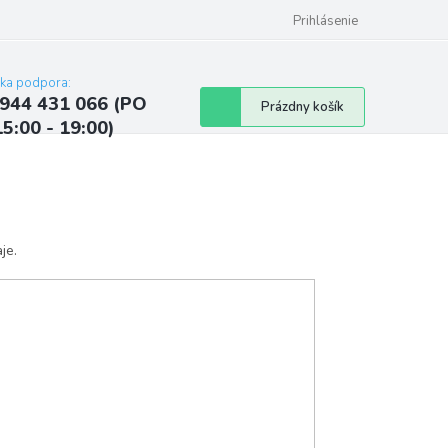
ých údajov
Kontakty
Najčastejšie otázky a odpovede
Prihlásenie
cka podpora:
944 431 066 (PO
Nákupný
Prázdny košík
15:00 - 19:00)
košík
je.