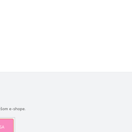
ašom e-shope.
 SA