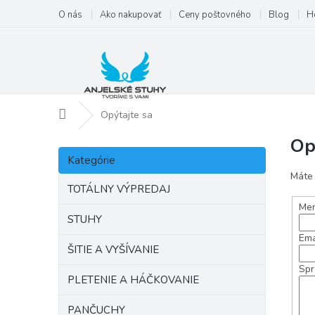
Prejsť
O nás
Ako nakupovať
Ceny poštovného
Blog
H
na
obsah
Domov
Opýtajte sa
Op
B
Preskočiť
o
Kategórie
kategórie
č
Máte 
n
TOTÁLNY VÝPREDAJ
ý
Men
p
STUHY
a
Ema
ŠITIE A VYŠÍVANIE
n
e
Spr
PLETENIE A HÁČKOVANIE
l
PANČUCHY