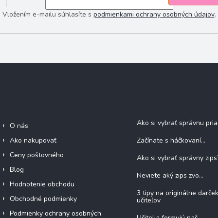
Vložením e-mailu súhlasíte s
podmienkami ochrany osobných údajov
.
Informácie pre Vás
Blog
Ako si vybrať správnu pri
O nás
Ako nakupovať
Začínate s háčkovaní...
Ceny poštovného
Ako si vybrať správny zips
Blog
Neviete aký zips zvo...
Hodnotenie obchodu
3 tipy na originálne darče
Obchodné podmienky
učiteľov
Podmienky ochrany osobných
Učitelia formujú naš...