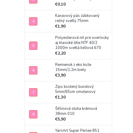
€0,10
Kanavový pás zúbkovaný
režný svetlý 75mm
€1,90
Polyesterová niť pre overlocky
aj klasické šitie NTF 40/2
1000m svetlá béžová 670
€2,20
Remienok z eko kože
15mm/1,2m biely
€3,90
Zips kostený bundový
5mm/65cm smotanový
€1,30
Šifónová stuha krémová
38mm 010
€5,90
YarnArt Super Perlee 851