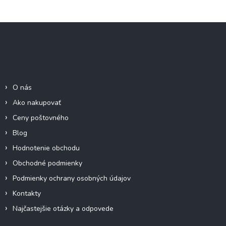
Z
á
p
ä
Informácie pre Vás
t
i
O nás
e
Ako nakupovať
Ceny poštovného
Blog
Hodnotenie obchodu
Obchodné podmienky
Podmienky ochrany osobných údajov
Kontakty
Najčastejšie otázky a odpovede