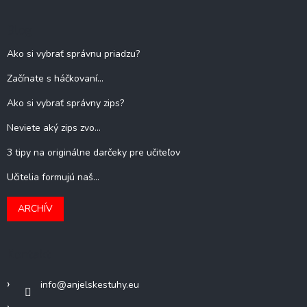
Blog
Ako si vybrať správnu priadzu?
Začínate s háčkovaní...
Ako si vybrať správny zips?
Neviete aký zips zvo...
3 tipy na originálne darčeky pre učiteľov
Učitelia formujú naš...
ARCHÍV
Kontakt
info
@
anjelskestuhy.eu