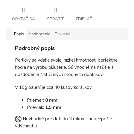
OPÝTAŤ SA
STRÁŽIŤ
ZDIEĽAŤ
Popis
Hodnotenie
Diskusia
Podrobný popis
Perličky sa vďaka svojej nízkej hmotnosti perfektne
hodia na výrobu bižutérie. Sú vhodné na našitie a
dozdobenie šiat či iných módnych doplnkov.
V 10g balení je cca 40 kusov korálikov.
Priemer:
8 mm
Prievlak:
1,5 mm
Nevhodné pre deti do 3 rokov - nebezpečie
vdýchnutia