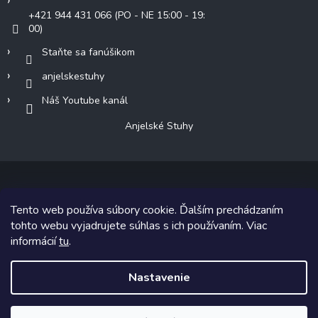
+421 944 431 066 (PO - NE 15:00 - 19:
00)
Staňte sa fanúšikom
anjelskestuhy
Náš Youtube kanál
Anjelské Stuhy
Tento web používa súbory cookie. Ďalším prechádzaním
Copyright 2026
Anjelské Stuhy
. Všetky práva vyhradené.
tohto webu vyjadrujete súhlas s ich používaním. Viac
informácií
tu
.
Grafický návrh vytvoril a na Shoptet implementoval
Tomáš Hlad
&
Shoptetak.cz
.
Nastavenie
Vytvoril Shoptet