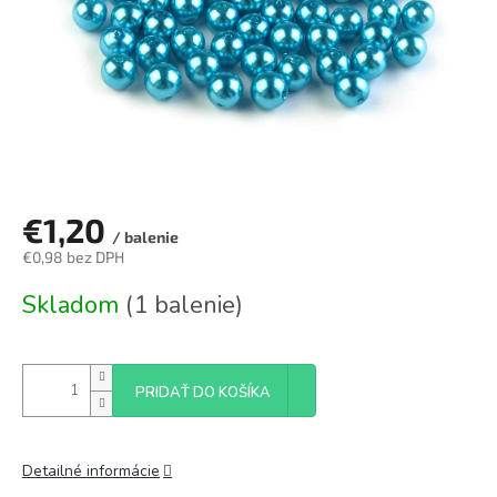
€1,20
/ balenie
€0,98 bez DPH
Jednotková
Skladom
(1 balenie)
cena:
PRIDAŤ DO KOŠÍKA
Detailné informácie