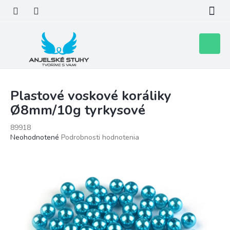
Prejsť
na
obsah
Nákupn
košík
Plastové voskové koráliky
Ø8mm/10g tyrkysové
89918
Priemerné
Neohodnotené
Podrobnosti hodnotenia
hodnotenie
produktu
je
0,0
z
5
hviezdičiek.