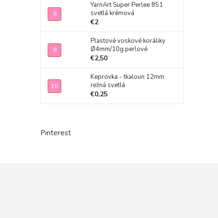
YarnArt Super Perlee 851
svetlá krémová
€2
Plastové voskové koráliky
Ø4mm/10g perlové
€2,50
Keprovka - tkaloun 12mm
režná svetlá
€0,25
Pinterest