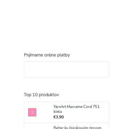
Prijímame online platby
Top 10 produktov
YarnArt Macrame Cord 751
biela
€3,90
Bežec ku špirálovým zipsom