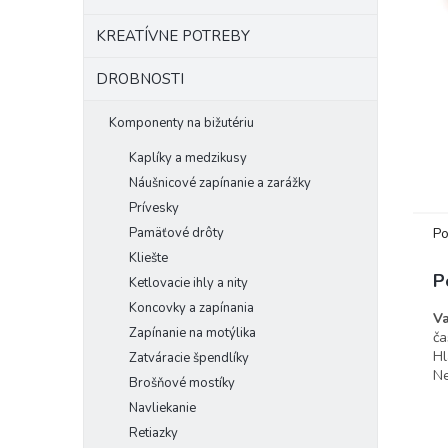
KREATÍVNE POTREBY
DROBNOSTI
Komponenty na bižutériu
Kaplíky a medzikusy
Náušnicové zapínanie a zarážky
Prívesky
Po
Pamäťové drôty
Kliešte
P
Ketlovacie ihly a nity
Koncovky a zapínania
Va
Zapínanie na motýlika
ča
Hl
Zatváracie špendlíky
Ne
Brošňové mostíky
Navliekanie
Retiazky