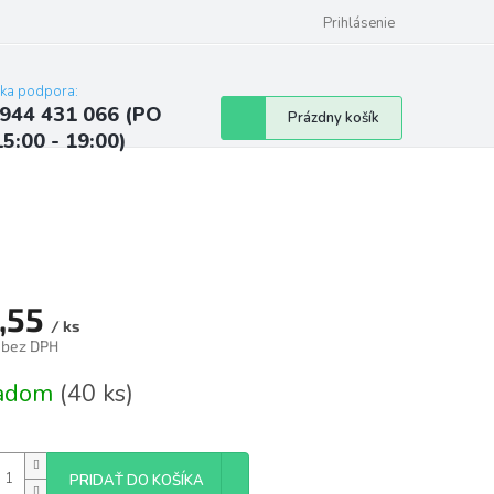
ých údajov
Kontakty
Najčastejšie otázky a odpovede
Prihlásenie
cka podpora:
944 431 066 (PO
Nákupný
Prázdny košík
15:00 - 19:00)
košík
,55
/ ks
 bez DPH
tková
ladom
(40 ks)
PRIDAŤ DO KOŠÍKA