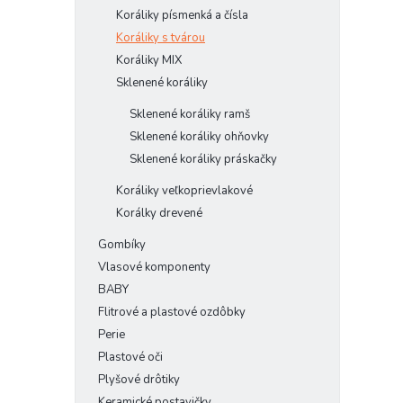
Koráliky písmenká a čísla
Koráliky s tvárou
Koráliky MIX
Sklenené koráliky
Sklenené koráliky ramš
Sklenené koráliky ohňovky
Sklenené koráliky práskačky
Koráliky veľkoprievlakové
Korálky drevené
Gombíky
Vlasové komponenty
BABY
Flitrové a plastové ozdôbky
Perie
Plastové oči
Plyšové drôtiky
Keramické postavičky