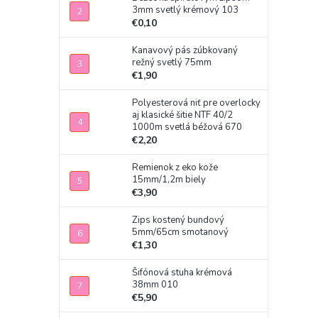
3mm svetlý krémový 103
€0,10
Kanavový pás zúbkovaný
režný svetlý 75mm
€1,90
Polyesterová niť pre overlocky
aj klasické šitie NTF 40/2
1000m svetlá béžová 670
€2,20
Remienok z eko kože
15mm/1,2m biely
€3,90
Zips kostený bundový
5mm/65cm smotanový
€1,30
Šifónová stuha krémová
38mm 010
€5,90