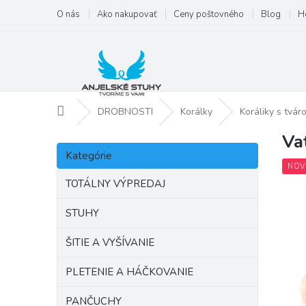
Prejsť
O nás
Ako nakupovať
Ceny poštovného
Blog
H
na
obsah
Domov
DROBNOSTI
Korálky
Koráliky s tvár
Va
B
Preskočiť
o
Kategórie
kategórie
č
NOV
n
TOTÁLNY VÝPREDAJ
ý
p
STUHY
a
ŠITIE A VYŠÍVANIE
n
e
PLETENIE A HÁČKOVANIE
l
PANČUCHY