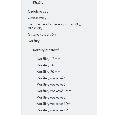
Kliešte
Ozdobné trsy
Umelé kvety
Samolepiace kamienky, polperličky,
brošničky
Girlandy a perličky
Korálky
Korálky plastové
Koráliky 12 mm
Koráliky 16 mm
Koráliky 20 mm
Koráliky voskové 4mm
Koráliky voskové 6mm
Koráliky voskové 8mm
Koráliky voskové 3mm
Koráliky voskové 10mm
Koráliky voskové 12mm