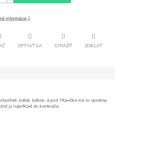
lné informácie
AČ
OPÝTAŤ SA
STRÁŽIŤ
ZDIEĽAŤ
tavičiek, bábik, bábok, a pod. Hlavička má zo spodnej
tniť ju napríklad do kvetináča.