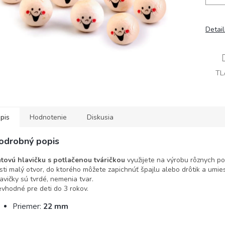
Detai
TL
pis
Hodnotenie
Diskusia
odrobný popis
tovú hlavičku s potlačenou tváričkou
využijete na výrobu rôznych pos
sti malý otvor, do ktorého môžete zapichnúť špajlu alebo drôtik a umies
avičky sú tvrdé, nemenia tvar.
vhodné pre deti do 3 rokov.
Priemer:
22 mm