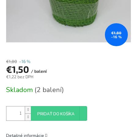
€1,80
–16 %
€1,80
–16 %
€1,50
/ balení
€1,22 bez DPH
Jednotková
Skladom
(2 balení)
cena:
PRIDAŤ DO KOŠÍKA
Detailné informácie