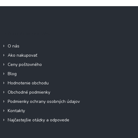
Z
á
p
ä
Informácie pre Vás
t
i
O nás
e
Ako nakupovať
Ceny poštovného
Blog
Hodnotenie obchodu
Obchodné podmienky
Podmienky ochrany osobných údajov
Kontakty
Najčastejšie otázky a odpovede