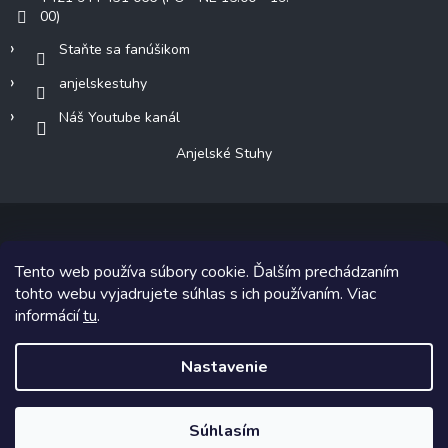
00)
Staňte sa fanúšikom
anjelskestuhy
Náš Youtube kanál
Anjelské Stuhy
Tento web používa súbory cookie. Ďalším prechádzaním
Copyright 2026
Anjelské Stuhy
. Všetky práva vyhradené.
tohto webu vyjadrujete súhlas s ich používaním. Viac
informácií
tu
.
Grafický návrh vytvoril a na Shoptet implementoval
Tomáš Hlad
&
Shoptetak.cz
.
Nastavenie
Vytvoril Shoptet
Súhlasím