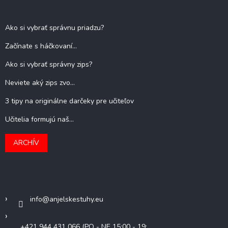
Blog
Ako si vybrať správnu priadzu?
Začínate s háčkovaní...
Ako si vybrať správny zips?
Neviete aký zips zvo...
3 tipy na originálne darčeky pre učiteľov
Učitelia formujú naš...
ARCHÍV
Kontakt
info
@
anjelskestuhy.eu
+421 944 431 066 (PO - NE 15:00 - 19: