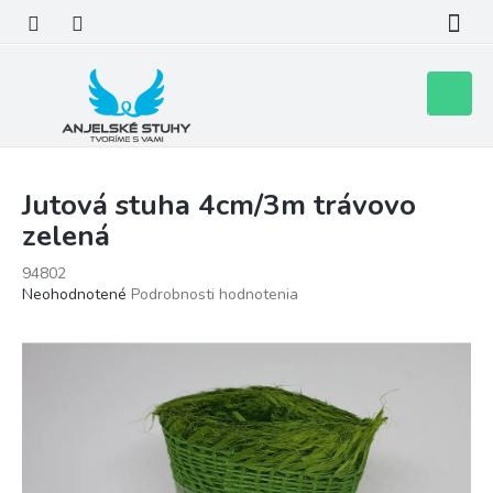
Prejsť
na
obsah
Nákupn
košík
Jutová stuha 4cm/3m trávovo
zelená
94802
Priemerné
Neohodnotené
Podrobnosti hodnotenia
hodnotenie
produktu
je
0,0
z
5
hviezdičiek.