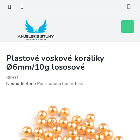
Prejsť
na
obsah
Nákupn
košík
Plastové voskové koráliky
Ø6mm/10g lososové
89931
Priemerné
Neohodnotené
Podrobnosti hodnotenia
hodnotenie
produktu
je
0,0
z
5
hviezdičiek.