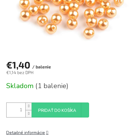
€1,40
/ balenie
€1,14 bez DPH
Jednotková
Skladom
(1 balenie)
cena:
PRIDAŤ DO KOŠÍKA
Detailné informácie