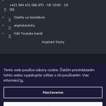
+421 944 431 066 (PO - NE 15:00 - 19:
00)
Staňte sa fanúšikom
anjelskestuhy
Náš Youtube kanál
Anjelské Stuhy
Tento web používa súbory cookie. Ďalším prechádzaním
Copyright 2026
Anjelské Stuhy
. Všetky práva vyhradené.
tohto webu vyjadrujete súhlas s ich používaním. Viac
informácií
tu
.
Grafický návrh vytvoril a na Shoptet implementoval
Tomáš Hlad
&
Shoptetak.cz
.
Nastavenie
Vytvoril Shoptet