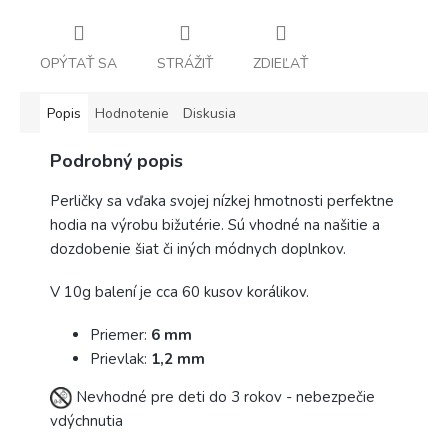
OPÝTAŤ SA
STRÁŽIŤ
ZDIEĽAŤ
Popis
Hodnotenie
Diskusia
Podrobný popis
Perličky sa vďaka svojej nízkej hmotnosti perfektne
hodia na výrobu bižutérie. Sú vhodné na našitie a
dozdobenie šiat či iných módnych doplnkov.
V 10g balení je cca 60 kusov korálikov.
Priemer:
6
mm
Prievlak:
1,2 mm
Nevhodné pre deti do 3 rokov - nebezpečie
vdýchnutia