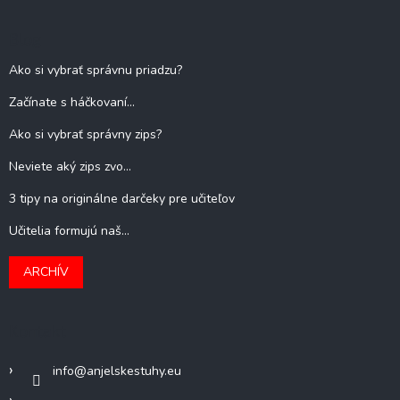
Blog
Ako si vybrať správnu priadzu?
Začínate s háčkovaní...
Ako si vybrať správny zips?
Neviete aký zips zvo...
3 tipy na originálne darčeky pre učiteľov
Učitelia formujú naš...
ARCHÍV
Kontakt
info
@
anjelskestuhy.eu