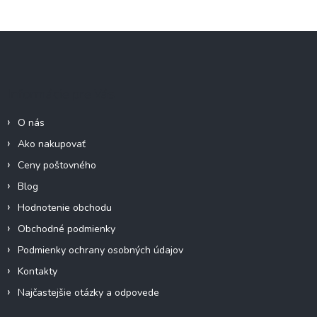
Z
á
p
ä
Informácie pre Vás
t
i
O nás
e
Ako nakupovať
Ceny poštovného
Blog
Hodnotenie obchodu
Obchodné podmienky
Podmienky ochrany osobných údajov
Kontakty
Najčastejšie otázky a odpovede