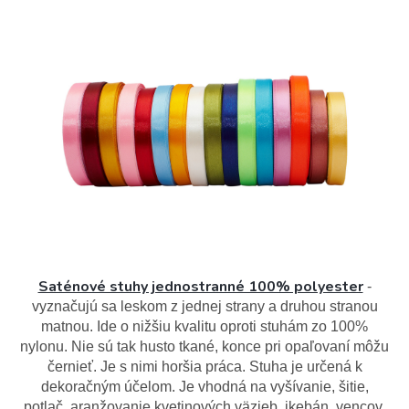
Saténové stuhy jednostranné 100% polyester
-
vyznačujú sa leskom z jednej strany a druhou stranou
matnou. Ide o nižšiu kvalitu oproti stuhám zo 100%
nylonu. Nie sú tak husto tkané, konce pri opaľovaní môžu
černieť. Je s nimi horšia práca. Stuha je určená k
dekoračným účelom. Je vhodná na vyšívanie, šitie,
potlač, aranžovanie kvetinových väzieb, ikebán, vencov,