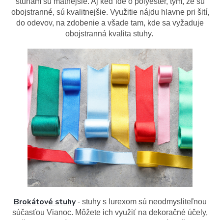
stuhám sú matnejšie. Aj keď ide o polyester, tým, že sú
obojstranné, sú kvalitnejšie. Využitie nájdu hlavne pri šití,
do odevov, na zdobenie a všade tam, kde sa vyžaduje
obojstranná kvalita stuhy.
Brokátové stuhy
- stuhy s lurexom sú neodmysliteľnou
súčasťou Vianoc. Môžete ich využiť na dekoračné účely,