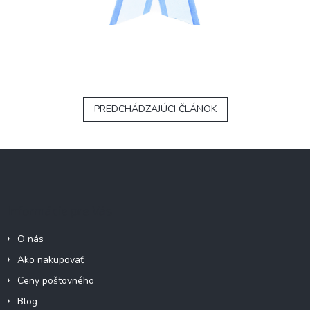
PREDCHÁDZAJÚCI ČLÁNOK
Z
á
p
ä
Informácie pre Vás
t
i
O nás
e
Ako nakupovať
Ceny poštovného
Blog