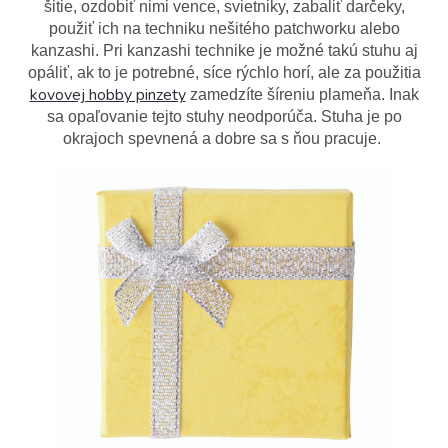
šitie, ozdobiť nimi vence, svietniky, zabaliť darčeky,
použiť ich na techniku nešitého patchworku alebo
kanzashi. Pri kanzashi technike je možné takú stuhu aj
opáliť, ak to je potrebné, síce rýchlo horí, ale za použitia
kovovej hobby pinzety
zamedzíte šíreniu plameňa. Inak
sa opaľovanie tejto stuhy neodporúča. Stuha je po
okrajoch spevnená a dobre sa s ňou pracuje.