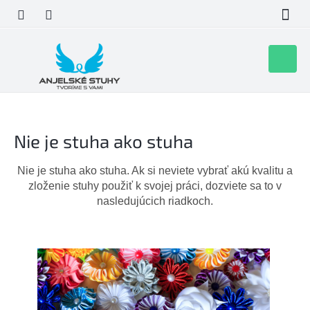
Prejsť
na
obsah
Nákupn
košík
Nie je stuha ako stuha
Nie je stuha ako stuha. Ak si neviete vybrať akú kvalitu a
zloženie stuhy použiť k svojej práci, dozviete sa to v
nasledujúcich riadkoch.