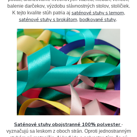
balenie darčekov, výzdobu slávnostných stolov, stoličiek.
saténové stuhy s lemom
K tejto kvalite stúh patria aj
,
saténové stuhy s brokátom
bodkované stuhy
,
.
Saténové stuhy obojstranné 100% polyester
-
vyznačujú sa leskom z oboch strán. Oproti jednostranným