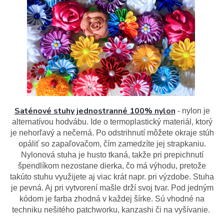
Saténové stuhy jednostranné 100% nylon
- nylon je
alternatívou hodvábu. Ide o termoplastický materiál, ktorý
je nehorľavý a nečerná. Po odstrihnutí môžete okraje stúh
opáliť so zapaľovačom, čím zamedzíte jej strapkaniu.
Nylonová stuha je husto tkaná, takže pri prepichnutí
špendlíkom nezostane dierka, čo má výhodu, pretože
takúto stuhu využijete aj viac krát napr. pri výzdobe. Stuha
je pevná. Aj pri vytvorení mašle drží svoj tvar. Pod jedným
kódom je farba zhodná v každej šírke. Sú vhodné na
techniku nešitého patchworku, kanzashi či na vyšívanie.