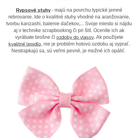
Rypsové stuhy
- majú na povrchu typické jemné
rebrovanie. Ide o kvalitné stuhy vhodné na aranžovanie,
tvorbu kanzashi, balenie dačekov,... Svoje miesto si nájdu
aj v technike scrapbooking či pri šití. Oceníte ich ak
ozdoby do vlasov
vyrábate brošne či
. Ak použijete
kvalitné lepidlo
, nie je problém hotovú ozdobu aj vyprať.
Nestrapkajú sa, sú veľmi pevné, je možné ich opáliť.