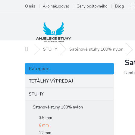
Prejsť
O nás
Ako nakupovať
Ceny poštovného
Blog
H
na
obsah
Domov
STUHY
Saténové stuhy 100% nylon
Sa
B
Preskočiť
o
Kategórie
kategórie
Priem
Neoh
č
hodno
n
TOTÁLNY VÝPREDAJ
produ
ý
je
p
STUHY
0,0
a
z
5
n
Saténové stuhy 100% nylon
hviezd
e
3.5 mm
l
6 mm
12 mm