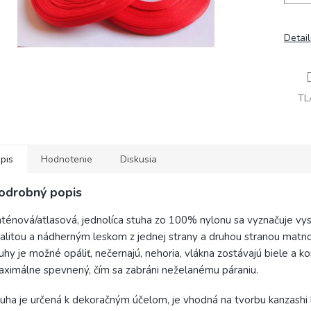
Detai
TL
pis
Hodnotenie
Diskusia
odrobný popis
ténová/atlasová, jednolíca stuha zo 100% nylonu sa vyznačuje vy
alitou a nádherným leskom z jednej strany a druhou stranou matn
uhy je možné opáliť, nečernajú, nehoria, vlákna zostávajú biele a ko
ximálne spevnený, čím sa zabráni neželanému páraniu.
uha je určená k dekoračným účelom, je vhodná na tvorbu kanzashi 