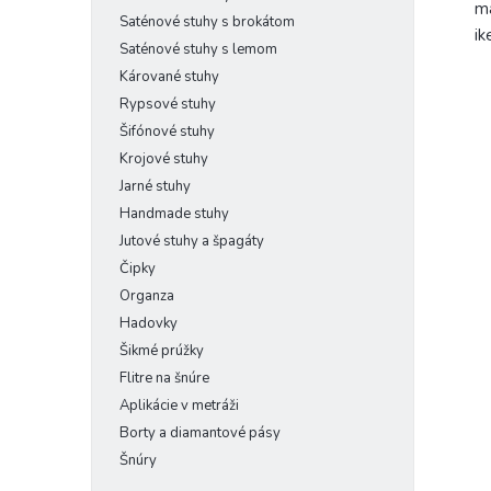
ma
Saténové stuhy s brokátom
ik
Saténové stuhy s lemom
Kárované stuhy
Rypsové stuhy
Šifónové stuhy
Krojové stuhy
Jarné stuhy
Handmade stuhy
Jutové stuhy a špagáty
Čipky
Organza
Hadovky
Šikmé prúžky
Flitre na šnúre
Aplikácie v metráži
Borty a diamantové pásy
Šnúry