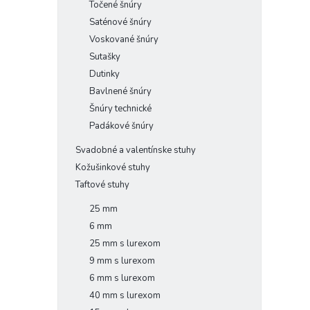
Točené šnúry
Saténové šnúry
Voskované šnúry
Sutašky
Dutinky
Bavlnené šnúry
Šnúry technické
Padákové šnúry
Svadobné a valentínske stuhy
Kožušinkové stuhy
Taftové stuhy
25 mm
6 mm
25 mm s lurexom
9 mm s lurexom
6 mm s lurexom
40 mm s lurexom