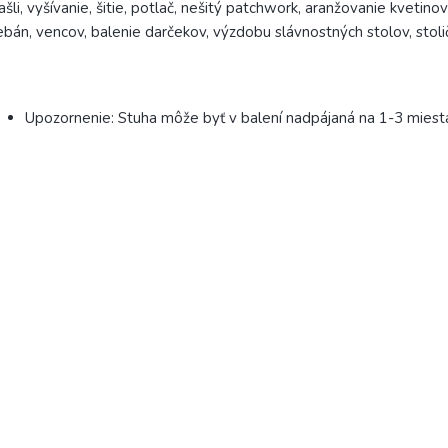
šli, vyšívanie, šitie, potlač, nešitý patchwork, aranžovanie kvetino
ebán, vencov, balenie darčekov, výzdobu slávnostných stolov, stoli
Upozornenie: Stuha môže byť v balení nadpájaná na 1-3 miest