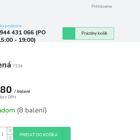
ých údajov
Kontakty
Najčastejšie otázky a odpovede
Prihlásenie
cka podpora:
944 431 066 (PO
Nákupný
Prázdny košík
15:00 - 19:00)
košík
ená
7334
,80
/ balení
 bez DPH
tková
ladom
(8 balení)
PRIDAŤ DO KOŠÍKA