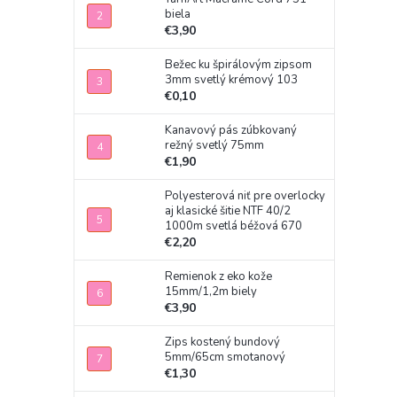
biela
€3,90
Bežec ku špirálovým zipsom
3mm svetlý krémový 103
€0,10
Kanavový pás zúbkovaný
režný svetlý 75mm
€1,90
Polyesterová niť pre overlocky
aj klasické šitie NTF 40/2
1000m svetlá béžová 670
€2,20
Remienok z eko kože
15mm/1,2m biely
€3,90
Zips kostený bundový
5mm/65cm smotanový
€1,30