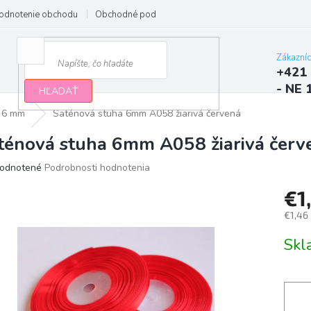
odnotenie obchodu
Obchodné podmienky
Podmienky ochrany osobn
Zákazní
+421 
- NE 
HĽADAŤ
6 mm
Saténová stuha 6mm A058 žiarivá červená
ténová stuha 6mm A058 žiarivá červ
erné
odnotené
Podrobnosti hodnotenia
tenie
€1
ktu
€1,46
Jedno
Sk
cena:
ičiek.