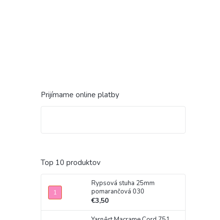
Prijímame online platby
Top 10 produktov
Rypsová stuha 25mm
pomarančová 030
€3,50
YarnArt Macrame Cord 751