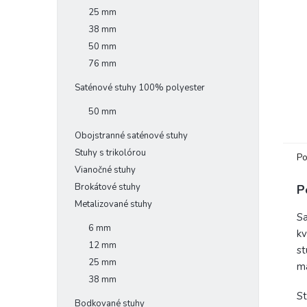
25 mm
38 mm
50 mm
76 mm
Saténové stuhy 100% polyester
50 mm
Obojstranné saténové stuhy
Stuhy s trikolórou
Po
Vianočné stuhy
Brokátové stuhy
P
Metalizované stuhy
Sa
6 mm
kv
12 mm
st
25 mm
ma
38 mm
St
Bodkované stuhy