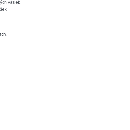
vých väzieb,
čiek.
ach.