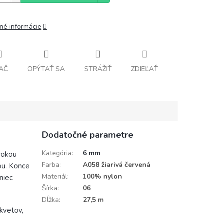
lné informácie
AČ
OPÝTAŤ SA
STRÁŽIŤ
ZDIEĽAŤ
Dodatočné parametre
Kategória
:
6 mm
sokou
Farba
:
A058 žiarivá červená
ou. Konce
Materiál
:
100% nylon
niec
Šírka
:
06
Dĺžka
:
27,5 m
kvetov,