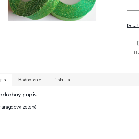
Detai
TL
pis
Hodnotenie
Diskusia
odrobný popis
maragdová zelená