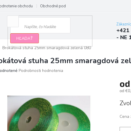
odnotenie obchodu
Obchodné podmienky
Podmienky ochrany osobn
Zákazní
+421 
- NE 
HĽADAŤ
Brokátová stuha 25mm smaragdová zelená 080
okátová stuha 25mm smaragdová ze
erné
odnotené
Podrobnosti hodnotenia
tenie
o
ktu
od
€0,
Jedno
Zvoľ
cena:
ičiek.
Cena 