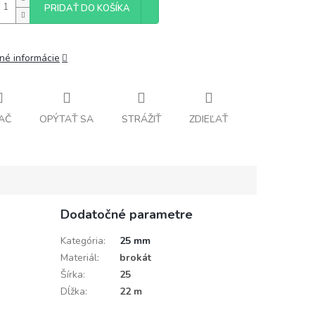
PRIDAŤ DO KOŠÍKA
lné informácie
AČ
OPÝTAŤ SA
STRÁŽIŤ
ZDIEĽAŤ
Dodatočné parametre
Kategória
:
25 mm
Materiál
:
brokát
Šírka
:
25
Dĺžka
:
22 m