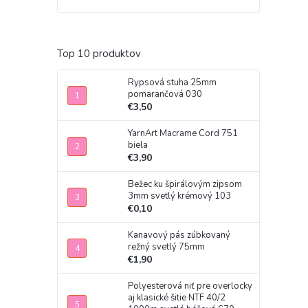
Top 10 produktov
Rypsová stuha 25mm
pomarančová 030
€3,50
YarnArt Macrame Cord 751
biela
€3,90
Bežec ku špirálovým zipsom
3mm svetlý krémový 103
€0,10
Kanavový pás zúbkovaný
režný svetlý 75mm
€1,90
Polyesterová niť pre overlocky
aj klasické šitie NTF 40/2