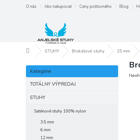
Prejsť
O nás
Ako nakupovať
Ceny poštovného
Blog
H
na
obsah
Domov
STUHY
Brokátové stuhy
25 mm
Br
B
Preskočiť
o
Kategórie
kategórie
Priem
Neoh
č
hodno
n
TOTÁLNY VÝPREDAJ
produ
ý
je
p
STUHY
0,0
a
z
5
n
Saténové stuhy 100% nylon
hviezd
e
3.5 mm
l
6 mm
12 mm