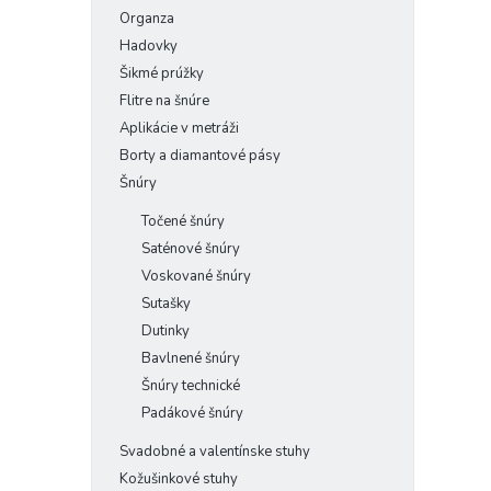
Organza
Hadovky
Šikmé prúžky
Flitre na šnúre
Aplikácie v metráži
Borty a diamantové pásy
Šnúry
Točené šnúry
Saténové šnúry
Voskované šnúry
Sutašky
Dutinky
Bavlnené šnúry
Šnúry technické
Padákové šnúry
Svadobné a valentínske stuhy
Kožušinkové stuhy