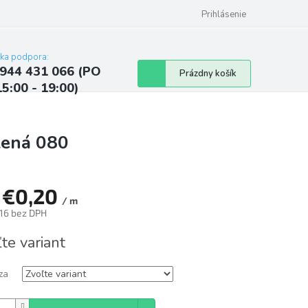
ých údajov
Kontakty
Najčastejšie otázky a odpovede
Prihlásenie
cka podpora:
944 431 066 (PO
Nákupný
Prázdny košík
15:00 - 19:00)
košík
lená 080
d
€0,20
/ m
16
bez DPH
tková
te variant
za