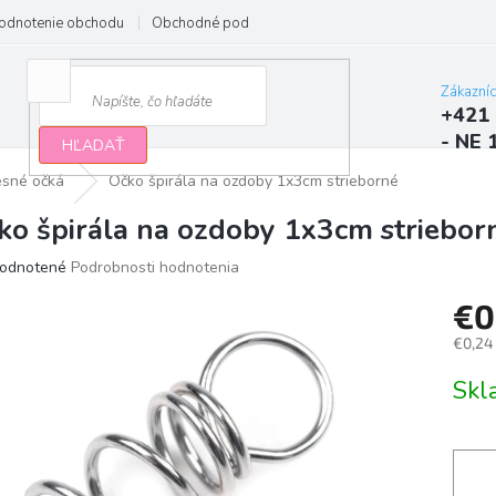
odnotenie obchodu
Obchodné podmienky
Podmienky ochrany osobn
Zákazní
+421 
- NE 
HĽADAŤ
sné očká
Očko špirála na ozdoby 1x3cm strieborné
ko špirála na ozdoby 1x3cm striebor
erné
odnotené
Podrobnosti hodnotenia
tenie
€0
ktu
€0,24
Jedno
Sk
cena:
ičiek.