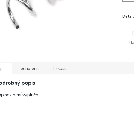
Detai
TL
pis
Hodnotenie
Diskusia
odrobný popis
pisek není vyplněn