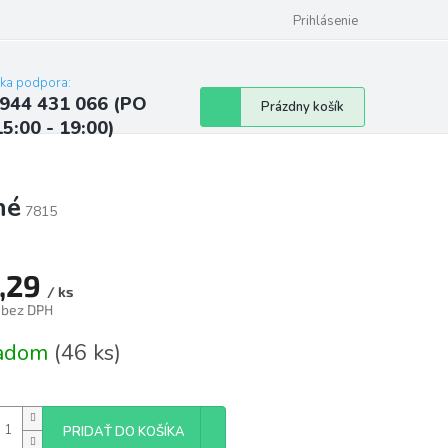
ých údajov
Kontakty
Najčastejšie otázky a odpovede
Prihlásenie
cka podpora:
944 431 066 (PO
Nákupný
Prázdny košík
15:00 - 19:00)
košík
né
7815
,29
/ ks
 bez DPH
tková
ladom
(46 ks)
PRIDAŤ DO KOŠÍKA