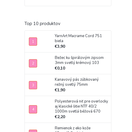
Top 10 produktov
YarnArt Macrame Cord 751
biela
€3,90
Bežec ku špirálovým zipsom
3mm svetlý krémový 103
€0,10
Kanavový pás zúbkovaný
režný svetlý 75mm
€1,90
Polyesterová niť pre overlocky
aj klasické šitie NTF 40/2
1000m svetlá béžová 670
€2,20
Remienok z eko kože