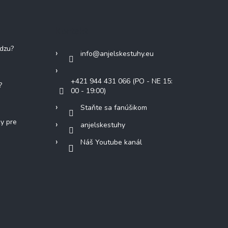
Kontakt
adzu?
info
@
anjelskestuhy.eu
+421 944 431 066 (PO - NE 15:
?
00 - 19:00)
Staňte sa fanúšikom
ky pre
anjelskestuhy
Náš Youtube kanál