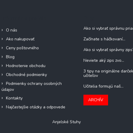
Informácie pre Vás
Blog
Ako si vybrať správnu pri
O nás
Ako nakupovať
Začínate s háčkovaní...
Ceny poštovného
Ako si vybrať správny zips
Blog
Neviete aký zips zvo...
Hodnotenie obchodu
3 tipy na originálne darče
Obchodné podmienky
učiteľov
Podmienky ochrany osobných
Učitelia formujú naš...
údajov
Kontakty
ARCHÍV
Najčastejšie otázky a odpovede
Anjelské Stuhy