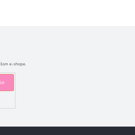
ašom e-shope.
 SA