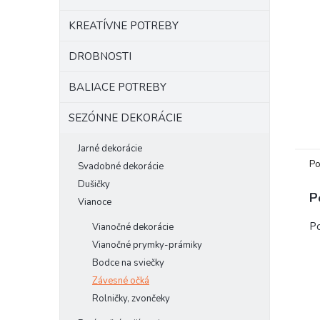
KREATÍVNE POTREBY
DROBNOSTI
BALIACE POTREBY
SEZÓNNE DEKORÁCIE
Jarné dekorácie
Po
Svadobné dekorácie
Dušičky
P
Vianoce
Po
Vianočné dekorácie
Vianočné prymky-prámiky
Bodce na sviečky
Závesné očká
Rolničky, zvončeky