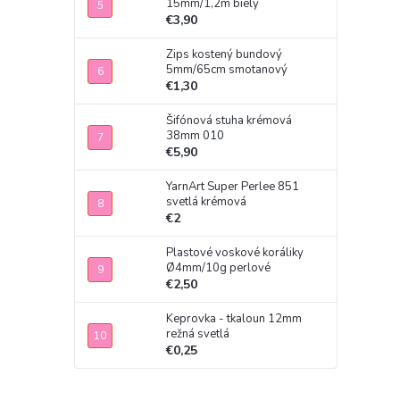
15mm/1,2m biely
€3,90
Zips kostený bundový
5mm/65cm smotanový
€1,30
Šifónová stuha krémová
38mm 010
€5,90
YarnArt Super Perlee 851
svetlá krémová
€2
Plastové voskové koráliky
Ø4mm/10g perlové
€2,50
Keprovka - tkaloun 12mm
režná svetlá
€0,25