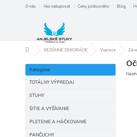
Prejsť
O nás
Ako nakupovať
Ceny poštovného
Blog
H
na
obsah
Domov
SEZÓNNE DEKORÁCIE
Vianoce
Záve
Oč
B
Preskočiť
o
Kategórie
kategórie
Priem
Neoh
č
hodno
n
TOTÁLNY VÝPREDAJ
produ
ý
je
p
STUHY
0,0
a
z
ŠITIE A VYŠÍVANIE
5
n
hviezd
e
PLETENIE A HÁČKOVANIE
l
PANČUCHY