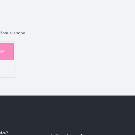
ašom e-shope.
 SA
Kontakt
adzu?