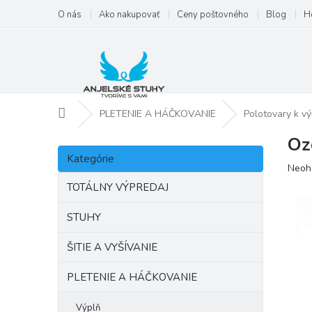
Prejsť
O nás
Ako nakupovať
Ceny poštovného
Blog
H
na
obsah
Domov
PLETENIE A HÁČKOVANIE
Polotovary k vý
Oz
B
Preskočiť
o
Kategórie
kategórie
Priem
Neoh
č
hodno
n
TOTÁLNY VÝPREDAJ
produ
ý
je
p
STUHY
0,0
a
z
ŠITIE A VYŠÍVANIE
5
n
hviezd
e
PLETENIE A HÁČKOVANIE
l
Výplň