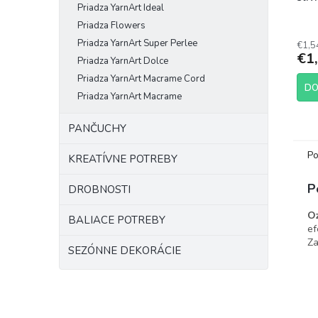
Priadza YarnArt Ideal
Priadza Flowers
Priadza YarnArt Super Perlee
€1,5
€1
Priadza YarnArt Dolce
Priadza YarnArt Macrame Cord
DO
Priadza YarnArt Macrame
PANČUCHY
Po
KREATÍVNE POTREBY
P
DROBNOSTI
O
BALIACE POTREBY
ef
Za
SEZÓNNE DEKORÁCIE