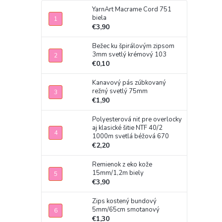
YarnArt Macrame Cord 751
biela
€3,90
Bežec ku špirálovým zipsom
3mm svetlý krémový 103
€0,10
Kanavový pás zúbkovaný
režný svetlý 75mm
€1,90
Polyesterová niť pre overlocky
aj klasické šitie NTF 40/2
1000m svetlá béžová 670
€2,20
Remienok z eko kože
15mm/1,2m biely
€3,90
Zips kostený bundový
5mm/65cm smotanový
€1,30