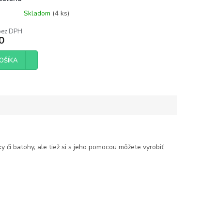
Skladom
(4 ks)
bez DPH
0
OŠÍKA
y či batohy, ale tiež si s jeho pomocou môžete vyrobiť