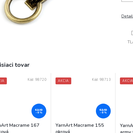
Detai
TL
isiaci tovar
Kód:
98720
Kód:
98713
IA
AKCIA
AKCI
€2,10
€2,10
–9 %
–9 %
nArt Macrame 167
YarnArt Macrame 155
YarnA
ková
okrová
army 