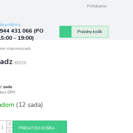
ých údajov
Kontakty
Najčastejšie otázky a odpovede
Prihlásenie
cka podpora:
944 431 066 (PO
Nákupný
Prázdny košík
15:00 - 19:00)
košík
0mm staromosadz
sadz
93225
/ sada
 bez DPH
tková
ladom
(12 sada)
PRIDAŤ DO KOŠÍKA