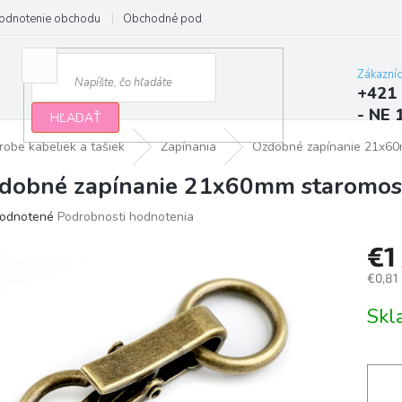
odnotenie obchodu
Obchodné podmienky
Podmienky ochrany osobn
Zákazní
+421 
- NE 
HĽADAŤ
robe kabeliek a tašiek
Zapínania
Ozdobné zapínanie 21x6
dobné zapínanie 21x60mm staromo
erné
odnotené
Podrobnosti hodnotenia
tenie
€1
ktu
€0,81
Jedno
Sk
cena:
ičiek.