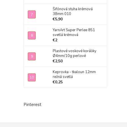
Šifónová stuha krémová
38mm 010
€5,90
YarnArt Super Perlee 851
svetlá krémová
€2
Plastové voskové koráliky
Ø4mm/10g perlové
€2,50
Keprovka - tkaloun 12mm
režná svetlá
€0,25
Pinterest