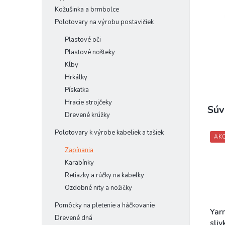
Kožušinka a brmbolce
Polotovary na výrobu postavičiek
Plastové oči
Plastové nošteky
Kĺby
Hrkálky
Pískatka
Hracie strojčeky
Súv
Drevené krúžky
Polotovary k výrobe kabeliek a tašiek
AKC
Zapínania
Karabínky
Retiazky a rúčky na kabelky
Ozdobné nity a nožičky
Pomôcky na pletenie a háčkovanie
Yar
Drevené dná
sliv