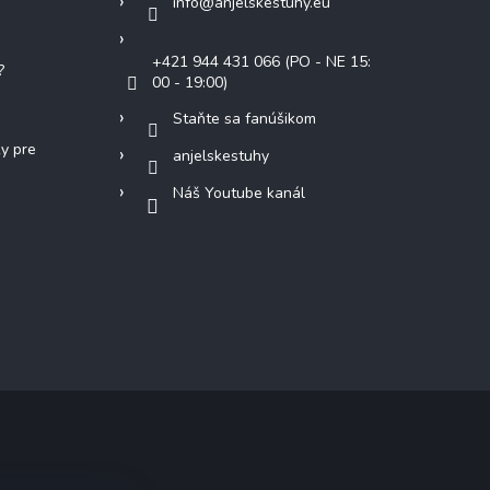
info
@
anjelskestuhy.eu
+421 944 431 066 (PO - NE 15:
?
00 - 19:00)
Staňte sa fanúšikom
ky pre
anjelskestuhy
Náš Youtube kanál