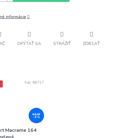
lné informácie
AČ
OPÝTAŤ SA
STRÁŽIŤ
ZDIEĽAŤ
Kód:
98717
A
€2,10
–9 %
rt Macrame 164
zelená