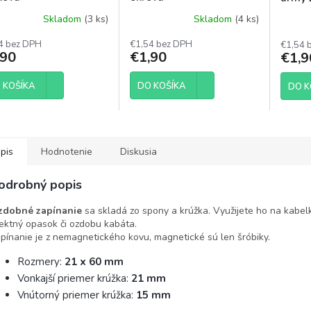
Skladom
(3 ks)
Skladom
(4 ks)
4 bez DPH
€1,54 bez DPH
€1,54 
,90
€1,90
€1,9
 KOŠÍKA
DO KOŠÍKA
DO K
pis
Hodnotenie
Diskusia
odrobný popis
zdobné zapínanie
sa skladá zo spony a krúžka. Využijete ho na kabelk
ektný opasok či ozdobu kabáta.
pínanie je z nemagnetického kovu, magnetické sú len šróbiky.
Rozmery:
21 x 60 mm
Vonkajší priemer krúžka:
21 mm
Vnútorný priemer krúžka:
15 mm