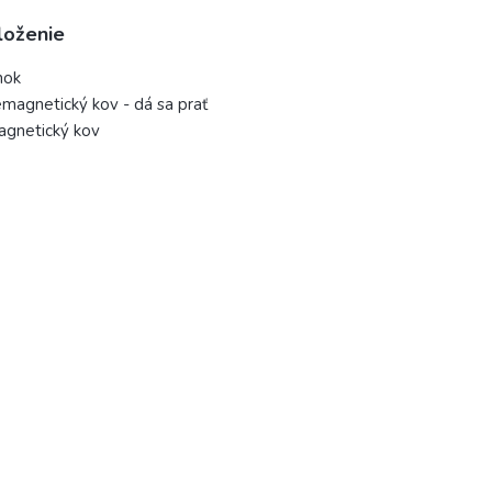
loženie
nok
magnetický kov - dá sa prať
agnetický kov