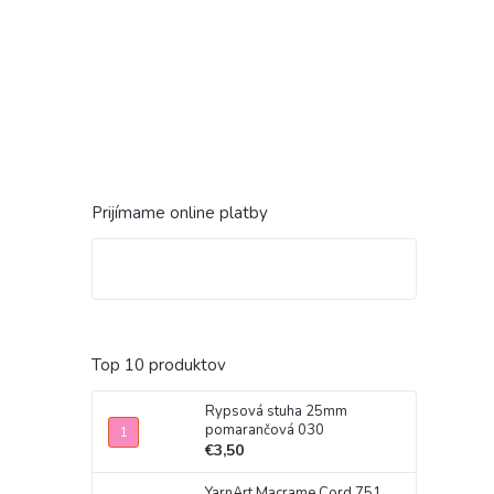
Prijímame online platby
Top 10 produktov
Rypsová stuha 25mm
pomarančová 030
€3,50
YarnArt Macrame Cord 751