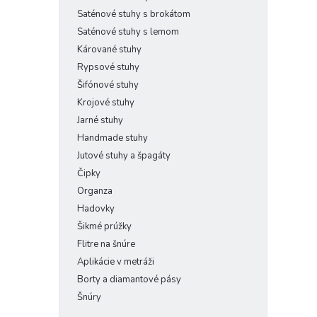
Saténové stuhy s brokátom
Saténové stuhy s lemom
Kárované stuhy
Rypsové stuhy
Šifónové stuhy
Krojové stuhy
Jarné stuhy
Handmade stuhy
Jutové stuhy a špagáty
Čipky
Organza
Hadovky
Šikmé prúžky
Flitre na šnúre
Aplikácie v metráži
Borty a diamantové pásy
Šnúry