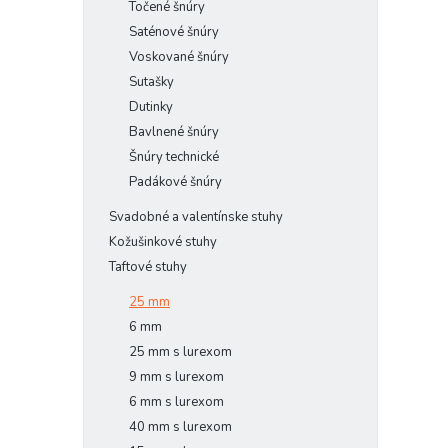
Točené šnúry
Saténové šnúry
Voskované šnúry
Sutašky
Dutinky
Bavlnené šnúry
Šnúry technické
Padákové šnúry
Svadobné a valentínske stuhy
Kožušinkové stuhy
Taftové stuhy
25 mm
6 mm
25 mm s lurexom
9 mm s lurexom
6 mm s lurexom
40 mm s lurexom