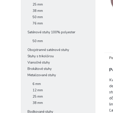
25 mm
38 mm
50 mm
76 mm
Saténové stuhy 100% polyester
50 mm
Obojstranné saténové stuhy
Stuhy s trikolórou
Po
Vianočné stuhy
Brokátové stuhy
P
Metalizované stuhy
Kv
6 mm
de
12 mm
st
25 mm
dô
38 mm
li
Ľa
Bodkované stuhy