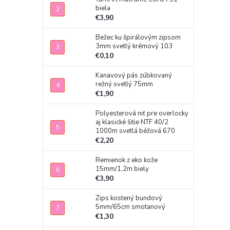
biela
€3,90
Bežec ku špirálovým zipsom
3mm svetlý krémový 103
€0,10
Kanavový pás zúbkovaný
režný svetlý 75mm
€1,90
Polyesterová niť pre overlocky
aj klasické šitie NTF 40/2
1000m svetlá béžová 670
€2,20
Remienok z eko kože
15mm/1,2m biely
€3,90
Zips kostený bundový
5mm/65cm smotanový
€1,30