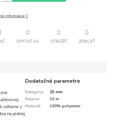
lné informácie
AČ
OPÝTAŤ SA
STRÁŽIŤ
ZDIEĽAŤ
Dodatočné parametre
Kategória
:
25 mm
ôzne
Balenie
:
10 m
 saténovej
Materiál
:
100% polyester
vé odtiene z
bia na jednej