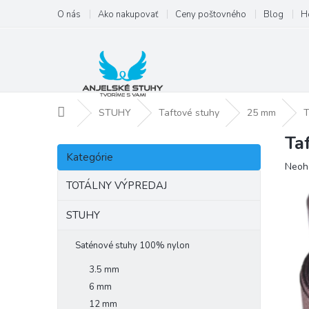
Prejsť
O nás
Ako nakupovať
Ceny poštovného
Blog
H
na
obsah
Domov
STUHY
Taftové stuhy
25 mm
T
Ta
B
Preskočiť
o
Kategórie
kategórie
Priem
Neoh
č
hodno
n
TOTÁLNY VÝPREDAJ
produ
ý
je
p
STUHY
0,0
a
z
5
n
Saténové stuhy 100% nylon
hviezd
e
3.5 mm
l
6 mm
12 mm