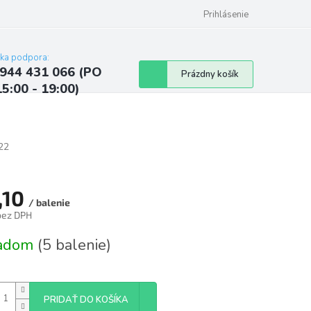
ých údajov
Kontakty
Najčastejšie otázky a odpovede
Prihlásenie
cka podpora:
944 431 066 (PO
Nákupný
Prázdny košík
15:00 - 19:00)
košík
22
,10
/ balenie
 bez DPH
tková
ladom
(5 balenie)
PRIDAŤ DO KOŠÍKA