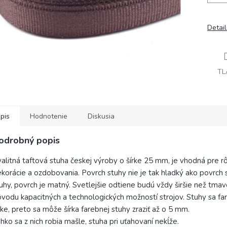
Detai
TL
pis
Hodnotenie
Diskusia
odrobný popis
alitná taftová stuha českej výroby o šírke 25 mm, je vhodná pre r
korácie a ozdobovania. Povrch stuhy nie je tak hladký ako povrch
uhy, povrch je matný. Svetlejšie odtiene budú vždy širšie než tma
vodu kapacitných a technologických možností strojov. Stuhy sa far
nke, preto sa môže šírka farebnej stuhy zraziť až o 5 mm.
hko sa z nich robia mašle, stuha pri uťahovaní nekĺže.