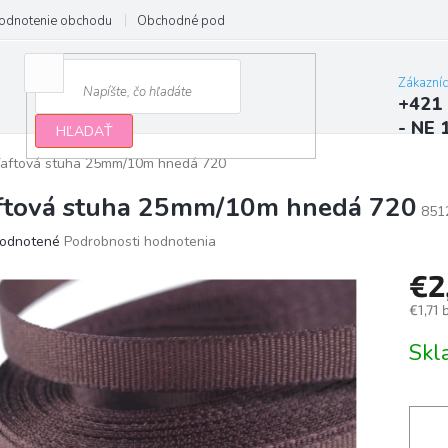
odnotenie obchodu
Obchodné podmienky
Podmienky ochrany osobn
Zákazní
+421 
- NE 
HĽADAŤ
aftová stuha 25mm/10m hnedá 720
ftová stuha 25mm/10m hnedá 720
851
erné
odnotené
Podrobnosti hodnotenia
tenie
€2
ktu
€1,71
Jedno
Sk
cena:
ičiek.