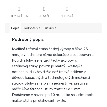
OPÝTAŤ SA
STRÁŽIŤ
ZDIEĽAŤ
Popis
Hodnotenie
Diskusia
Podrobný popis
Kvalitná taftová stuha českej výroby o šírke 25
mm, je vhodná pre rôzne dekorácie a ozdobovania.
Povrch stuhy nie je tak hladký ako povrch
saténovej stuhy, povrch je matný. Svetlejšie
odtiene budú vždy širšie než tmavé odtiene z
dôvodu kapacitných a technologických možností
strojov. Stuhy sa farbia na jednej linke, preto sa
môže šírka farebnej stuhy zraziť až o 5 mm.
Dodávame v návine po 10 m. Ľahko sa z nich robia
mašle, stuha pri uťahovaní nekĺže.