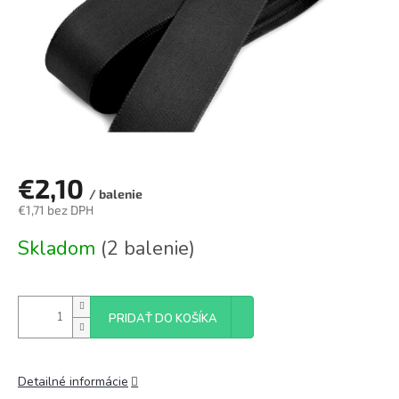
€2,10
/ balenie
€1,71 bez DPH
Jednotková
Skladom
(2 balenie)
cena:
PRIDAŤ DO KOŠÍKA
Detailné informácie