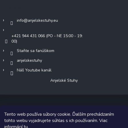
Kontakt
info
@
anjelskestuhy.eu
+421 944 431 066 (PO - NE 15:00 - 19:
00)
Staňte sa fanúšikom
anjelskestuhy
Náš Youtube kanál
Anjelské Stuhy
Tento web používa súbory cookie. Ďalším prechádzaním
Copyright 2026
Anjelské Stuhy
. Všetky práva vyhradené.
tohto webu vyjadrujete súhlas s ich používaním. Viac
informácií
tu
.