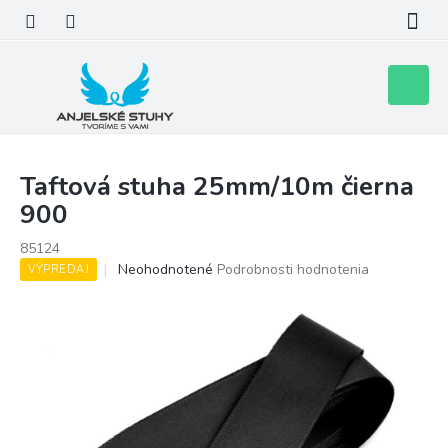
Prejsť
na
obsah
Nákupn
košík
Taftová stuha 25mm/10m čierna
900
85124
Priemerné
Neohodnotené
Podrobnosti hodnotenia
VÝPREDAJ
hodnotenie
produktu
je
0,0
z
5
hviezdičiek.