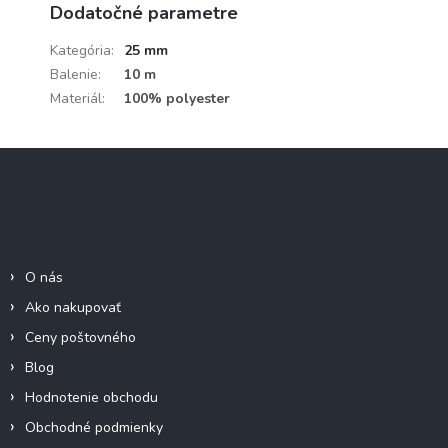
Dodatočné parametre
Kategória
:
25 mm
Balenie
:
10 m
Materiál
:
100% polyester
Z
á
p
ä
Informácie pre Vás
t
i
O nás
e
Ako nakupovať
Ceny poštovného
Blog
Hodnotenie obchodu
Obchodné podmienky