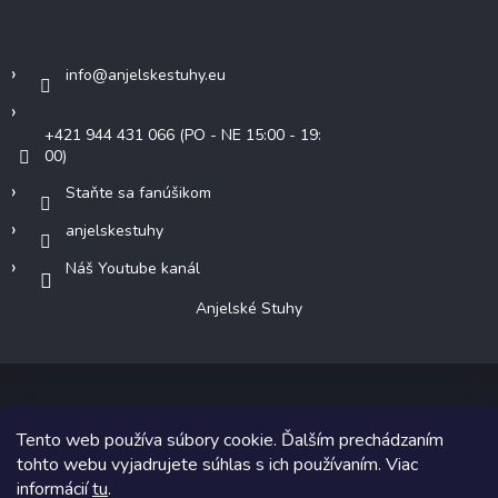
Kontakt
info
@
anjelskestuhy.eu
+421 944 431 066 (PO - NE 15:00 - 19:
00)
Staňte sa fanúšikom
anjelskestuhy
Náš Youtube kanál
Anjelské Stuhy
Tento web používa súbory cookie. Ďalším prechádzaním
Copyright 2026
Anjelské Stuhy
. Všetky práva vyhradené.
tohto webu vyjadrujete súhlas s ich používaním. Viac
informácií
tu
.
Grafický návrh vytvoril a na Shoptet implementoval
Tomáš Hlad
&