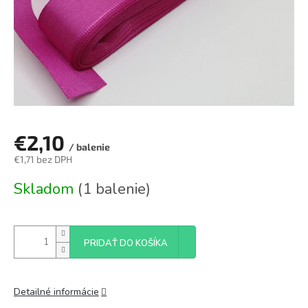
€2,10
/ balenie
€1,71 bez DPH
Jednotková
Skladom
(1 balenie)
cena:
PRIDAŤ DO KOŠÍKA
Detailné informácie