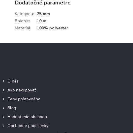
Dodatočné parametre
Kategória
:
25 mm
Balenie
:
10 m
Materiál
:
100% polyester
Z
á
p
ä
Informácie pre Vás
t
i
O nás
e
Ako nakupovať
Ceny poštovného
Blog
Hodnotenie obchodu
Obchodné podmienky