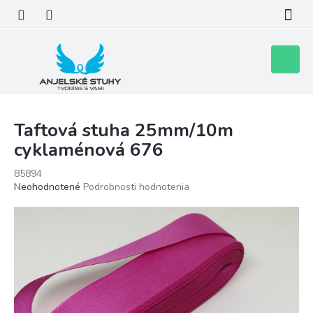
Prejsť
na
obsah
Nákupn
košík
Taftová stuha 25mm/10m
cyklaménová 676
85894
Priemerné
Neohodnotené
Podrobnosti hodnotenia
hodnotenie
produktu
je
0,0
z
5
hviezdičiek.