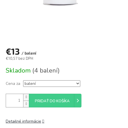
€13
/ balení
€10,57 bez DPH
Jednotková
Skladom
(4 balení)
cena:
Cena za
PRIDAŤ DO KOŠÍKA
Detailné informácie