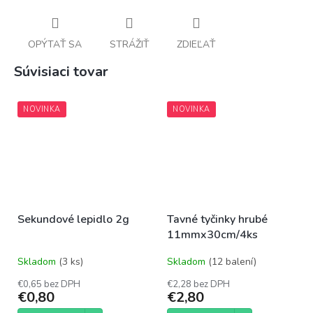
OPÝTAŤ SA
STRÁŽIŤ
ZDIEĽAŤ
Súvisiaci tovar
NOVINKA
NOVINKA
Sekundové lepidlo 2g
Tavné tyčinky hrubé
11mmx30cm/4ks
Skladom
(3 ks)
Skladom
(12 balení)
€0,65 bez DPH
€2,28 bez DPH
€0,80
€2,80