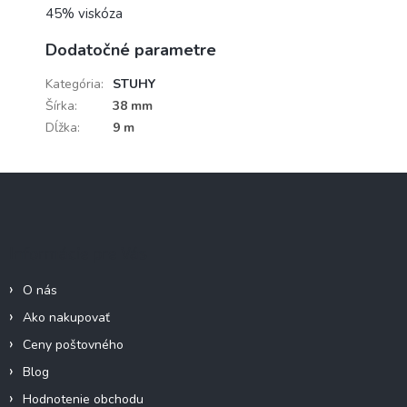
45% viskóza
Dodatočné parametre
Kategória
:
STUHY
Šírka
:
38 mm
Dĺžka
:
9 m
Z
á
p
ä
Informácie pre Vás
t
i
O nás
e
Ako nakupovať
Ceny poštovného
Blog
Hodnotenie obchodu