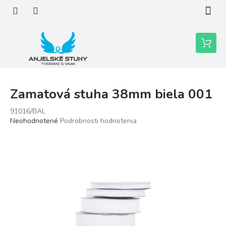
Prejsť
na
obsah
Nákupn
košík
Zamatová stuha 38mm biela 001
91016/BAL
Priemerné
Neohodnotené
Podrobnosti hodnotenia
hodnotenie
produktu
je
0,0
z
5
hviezdičiek.