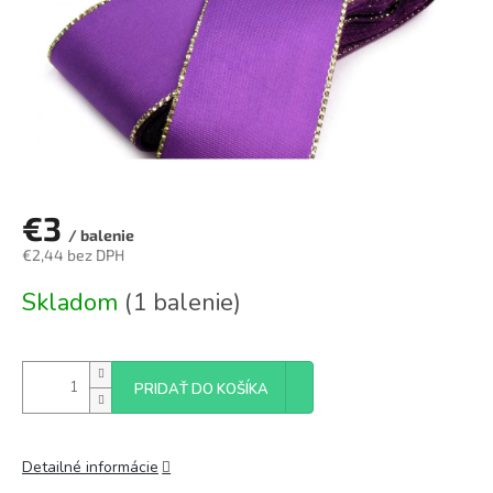
€3
/ balenie
€2,44 bez DPH
Jednotková
Skladom
(1 balenie)
cena:
PRIDAŤ DO KOŠÍKA
Detailné informácie