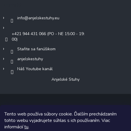
Kontakt
info
@
anjelskestuhy.eu
+421 944 431 066 (PO - NE 15:00 - 19:
00)
Staňte sa fanúšikom
anjelskestuhy
Náš Youtube kanál
Anjelské Stuhy
Tento web používa súbory cookie. Ďalším prechádzaním
Copyright 2026
Anjelské Stuhy
. Všetky práva vyhradené.
tohto webu vyjadrujete súhlas s ich používaním. Viac
informácií
tu
.
Grafický návrh vytvoril a na Shoptet implementoval
Tomáš Hlad
&