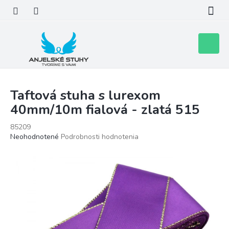
Prejsť
na
obsah
Nákupn
košík
Taftová stuha s lurexom
40mm/10m fialová - zlatá 515
85209
Priemerné
Neohodnotené
Podrobnosti hodnotenia
hodnotenie
produktu
je
0,0
z
5
hviezdičiek.