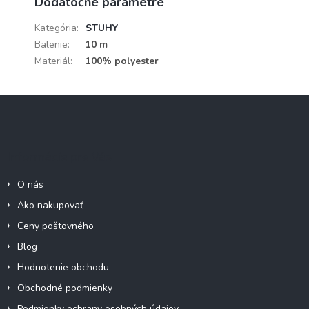
Dodatočné parametre
Kategória
:
STUHY
Balenie
:
10 m
Materiál
:
100% polyester
Z
á
p
ä
Informácie pre Vás
t
i
O nás
e
Ako nakupovať
Ceny poštovného
Blog
Hodnotenie obchodu
Obchodné podmienky
Podmienky ochrany osobných údajov