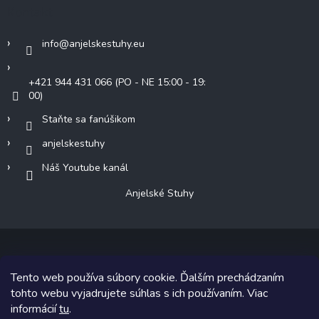
Kontakt
info
@
anjelskestuhy.eu
+421 944 431 066 (PO - NE 15:00 - 19:
00)
Staňte sa fanúšikom
anjelskestuhy
Náš Youtube kanál
Anjelské Stuhy
Tento web používa súbory cookie. Ďalším prechádzaním
Copyright 2026
Anjelské Stuhy
. Všetky práva vyhradené.
tohto webu vyjadrujete súhlas s ich používaním. Viac
informácií
tu
.
Grafický návrh vytvoril a na Shoptet implementoval
Tomáš Hlad
&