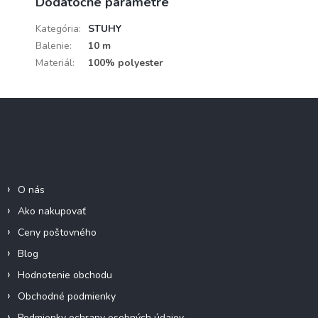
Dodatočné parametre
Kategória
:
STUHY
Balenie
:
10 m
Materiál
:
100% polyester
Z
á
p
ä
Informácie pre Vás
t
i
O nás
e
Ako nakupovať
Ceny poštovného
Blog
Hodnotenie obchodu
Obchodné podmienky
Podmienky ochrany osobných údajov