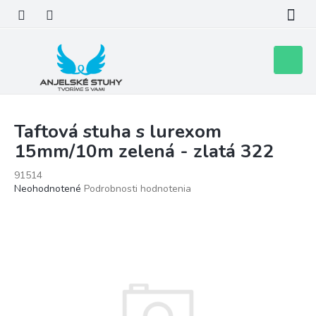
Prejsť
na
obsah
Nákupn
košík
Taftová stuha s lurexom
15mm/10m zelená - zlatá 322
91514
Priemerné
Neohodnotené
Podrobnosti hodnotenia
hodnotenie
produktu
je
0,0
z
5
hviezdičiek.