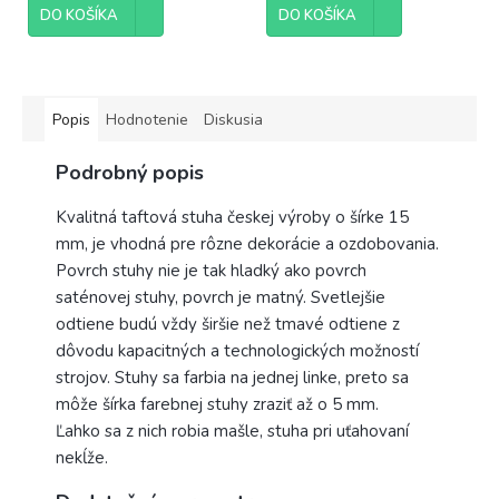
DO KOŠÍKA
DO KOŠÍKA
Popis
Hodnotenie
Diskusia
Podrobný popis
Kvalitná taftová stuha českej výroby o šírke 15
mm, je vhodná pre rôzne dekorácie a ozdobovania.
Povrch stuhy nie je tak hladký ako povrch
saténovej stuhy, povrch je matný. Svetlejšie
odtiene budú vždy širšie než tmavé odtiene z
dôvodu kapacitných a technologických možností
strojov. Stuhy sa farbia na jednej linke, preto sa
môže šírka farebnej stuhy zraziť až o 5 mm.
Ľahko sa z nich robia mašle, stuha pri uťahovaní
nekĺže.