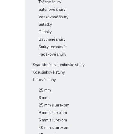
Točené šnúry
Saténové šnúry
Voskované šnúry
Sutašky
Dutinky
Bavlnené šnúry
Šnúry technické
Padákové šnúry
Svadobné a valentínske stuhy
Kožušinkové stuhy
Taftové stuhy
25 mm
6 mm
25 mm s lurexom
9 mm s lurexom
6 mm s lurexom
40 mm s lurexom