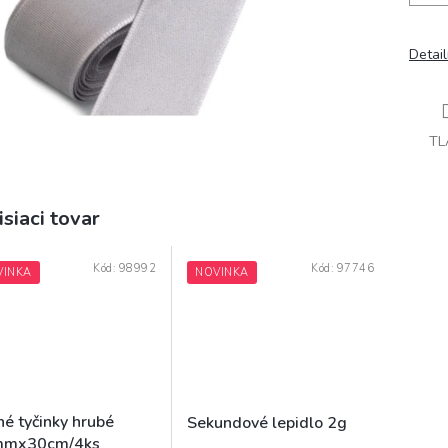
Detai
TL
isiaci tovar
Kód:
98992
Kód:
97746
VINKA
NOVINKA
né tyčinky hrubé
Sekundové lepidlo 2g
mx30cm/4ks