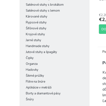
Saténové stuhy s brokátom
Saténové stuhy s lemom
€2,2
Kárované stuhy
€2
Rypsové stuhy
Šifónové stuhy
DO
Krojové stuhy
Jarné stuhy
Handmade stuhy
Po
Jutové stuhy a špagáty
Čipky
P
Organza
Hadovky
Kv
Šikmé prúžky
de
Flitre na šnúre
st
Aplikácie v metráži
dô
Borty a diamantové pásy
li
Šnúry
Ľa