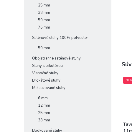
25 mm
38 mm
50 mm
76 mm
Saténové stuhy 100% polyester
50 mm
Obojstranné saténové stuhy
Súv
Stuhy s trikolórou
Vianočné stuhy
Brokátové stuhy
NO
Metalizované stuhy
6 mm
12 mm
25 mm
38 mm
Tav
11m
Bodkované stuhy