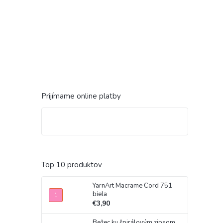
Prijímame online platby
Top 10 produktov
YarnArt Macrame Cord 751
biela
€3,90
Bežec ku špirálovým zipsom