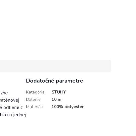
Dodatočné parametre
Kategória
:
STUHY
ôzne
Balenie
:
10 m
 saténovej
Materiál
:
100% polyester
vé odtiene z
bia na jednej