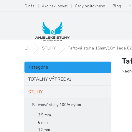
Prejsť
O nás
Ako nakupovať
Ceny poštovného
Blog
H
na
obsah
Domov
STUHY
Taftová stuha 15mm/10m šedá 82
Ta
B
Preskočiť
o
Kategórie
kategórie
Priem
Neoh
č
hodno
n
TOTÁLNY VÝPREDAJ
produ
ý
je
p
STUHY
0,0
a
z
5
n
Saténové stuhy 100% nylon
hviezd
e
3.5 mm
l
6 mm
12 mm