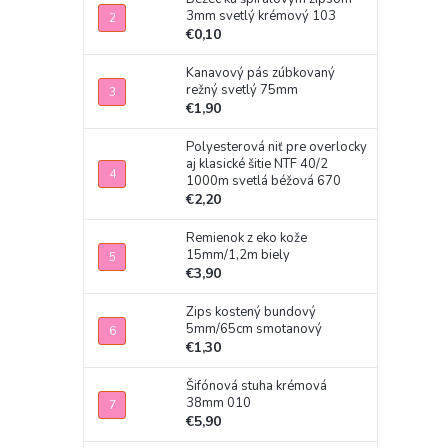
3mm svetlý krémový 103
€0,10
Kanavový pás zúbkovaný
režný svetlý 75mm
€1,90
Polyesterová niť pre overlocky
aj klasické šitie NTF 40/2
1000m svetlá béžová 670
€2,20
Remienok z eko kože
15mm/1,2m biely
€3,90
Zips kostený bundový
5mm/65cm smotanový
€1,30
Šifónová stuha krémová
38mm 010
€5,90