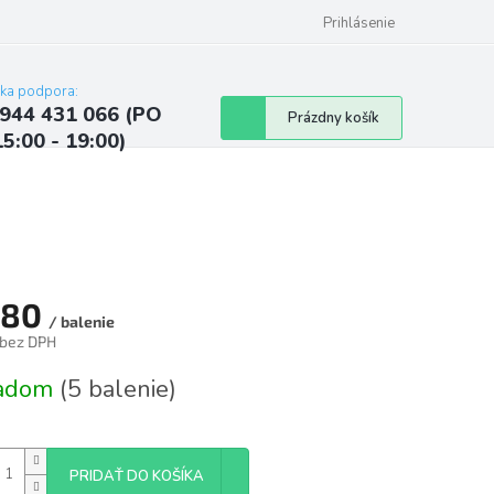
ých údajov
Kontakty
Najčastejšie otázky a odpovede
Prihlásenie
cka podpora:
944 431 066 (PO
Nákupný
Prázdny košík
15:00 - 19:00)
košík
,80
/ balenie
 bez DPH
tková
ladom
(5 balenie)
PRIDAŤ DO KOŠÍKA