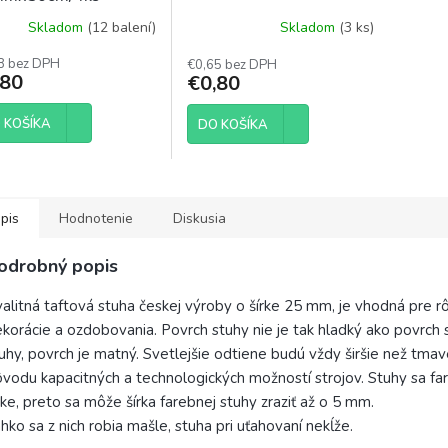
Skladom
(12 balení)
Skladom
(3 ks)
8 bez DPH
€0,65 bez DPH
,80
€0,80
 KOŠÍKA
DO KOŠÍKA
pis
Hodnotenie
Diskusia
odrobný popis
alitná taftová stuha českej výroby o šírke 25 mm, je vhodná pre r
korácie a ozdobovania. Povrch stuhy nie je tak hladký ako povrch
uhy, povrch je matný. Svetlejšie odtiene budú vždy širšie než tma
vodu kapacitných a technologických možností strojov. Stuhy sa far
nke, preto sa môže šírka farebnej stuhy zraziť až o 5 mm.
hko sa z nich robia mašle, stuha pri uťahovaní nekĺže.