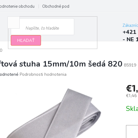
odnotenie obchodu
Obchodné podmienky
Podmienky ochrany osobn
Zákazní
+421 
- NE 
HĽADAŤ
0
ftová stuha 15mm/10m šedá 820
85919
erné
odnotené
Podrobnosti hodnotenia
tenie
€1
ktu
€1,46
Jedno
Sk
cena:
ičiek.