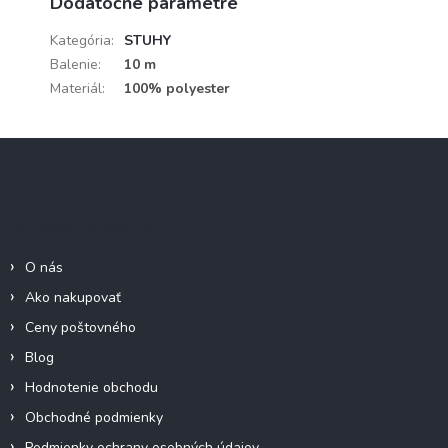
Dodatočné parametre
Kategória
:
STUHY
Balenie
:
10 m
Materiál
:
100% polyester
Z
á
p
ä
Informácie pre Vás
t
i
O nás
e
Ako nakupovať
Ceny poštovného
Blog
Hodnotenie obchodu
Obchodné podmienky
Podmienky ochrany osobných údajov