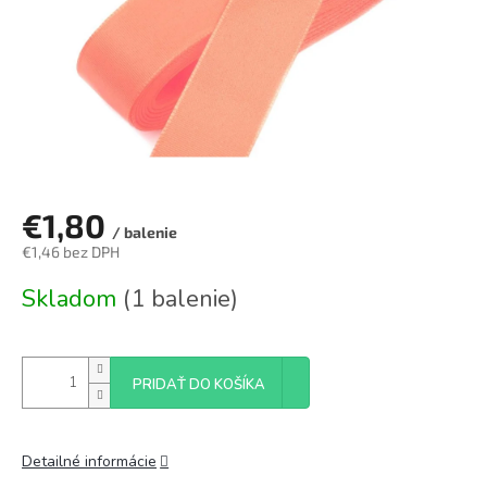
€1,80
/ balenie
€1,46 bez DPH
Jednotková
Skladom
(1 balenie)
cena:
PRIDAŤ DO KOŠÍKA
Detailné informácie