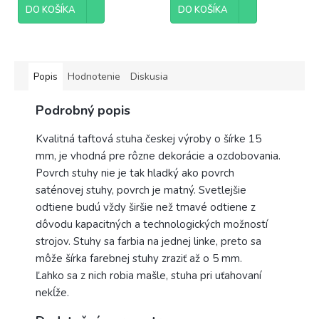
DO KOŠÍKA
DO KOŠÍKA
Popis
Hodnotenie
Diskusia
Podrobný popis
Kvalitná taftová stuha českej výroby o šírke 15
mm, je vhodná pre rôzne dekorácie a ozdobovania.
Povrch stuhy nie je tak hladký ako povrch
saténovej stuhy, povrch je matný. Svetlejšie
odtiene budú vždy širšie než tmavé odtiene z
dôvodu kapacitných a technologických možností
strojov. Stuhy sa farbia na jednej linke, preto sa
môže šírka farebnej stuhy zraziť až o 5 mm.
Ľahko sa z nich robia mašle, stuha pri uťahovaní
nekĺže.