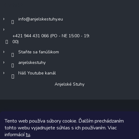
Kontakt
info
@
anjelskestuhy.eu
+421 944 431 066 (PO - NE 15:00 - 19:
00)
Staňte sa fanúšikom
anjelskestuhy
Náš Youtube kanál
Anjelské Stuhy
Tento web používa súbory cookie. Ďalším prechádzaním
Copyright 2026
Anjelské Stuhy
. Všetky práva vyhradené.
tohto webu vyjadrujete súhlas s ich používaním. Viac
informácií
tu
.
Grafický návrh vytvoril a na Shoptet implementoval
Tomáš Hlad
&