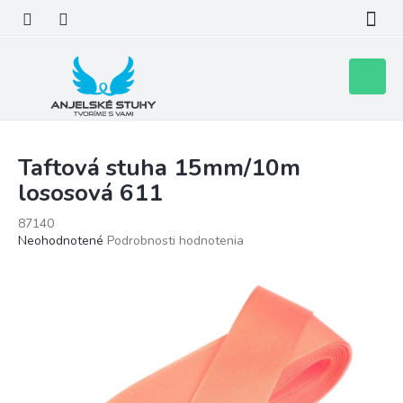
Prejsť
na
obsah
Nákupn
košík
Taftová stuha 15mm/10m
lososová 611
87140
Priemerné
Neohodnotené
Podrobnosti hodnotenia
hodnotenie
produktu
je
0,0
z
5
hviezdičiek.