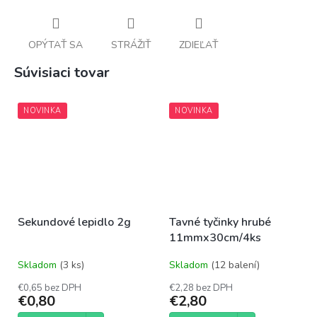
OPÝTAŤ SA
STRÁŽIŤ
ZDIEĽAŤ
Súvisiaci tovar
NOVINKA
NOVINKA
Sekundové lepidlo 2g
Tavné tyčinky hrubé
11mmx30cm/4ks
Skladom
(3 ks)
Skladom
(12 balení)
€0,65 bez DPH
€2,28 bez DPH
€0,80
€2,80