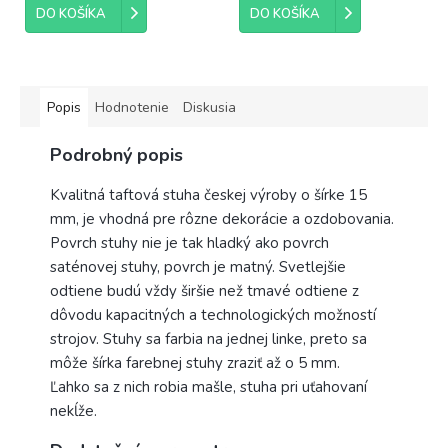
DO KOŠÍKA
DO KOŠÍKA
Popis
Hodnotenie
Diskusia
Podrobný popis
Kvalitná taftová stuha českej výroby o šírke 15
mm, je vhodná pre rôzne dekorácie a ozdobovania.
Povrch stuhy nie je tak hladký ako povrch
saténovej stuhy, povrch je matný. Svetlejšie
odtiene budú vždy širšie než tmavé odtiene z
dôvodu kapacitných a technologických možností
strojov. Stuhy sa farbia na jednej linke, preto sa
môže šírka farebnej stuhy zraziť až o 5 mm.
Ľahko sa z nich robia mašle, stuha pri uťahovaní
nekĺže.