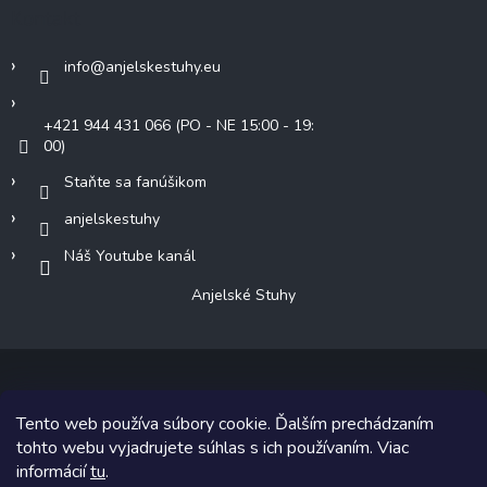
Kontakt
info
@
anjelskestuhy.eu
+421 944 431 066 (PO - NE 15:00 - 19:
00)
Staňte sa fanúšikom
anjelskestuhy
Náš Youtube kanál
Anjelské Stuhy
Tento web používa súbory cookie. Ďalším prechádzaním
Copyright 2026
Anjelské Stuhy
. Všetky práva vyhradené.
tohto webu vyjadrujete súhlas s ich používaním. Viac
informácií
tu
.
Grafický návrh vytvoril a na Shoptet implementoval
Tomáš Hlad
&