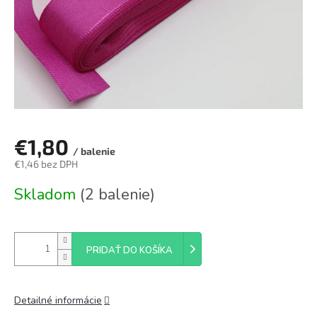
€1,80
/ balenie
€1,46 bez DPH
Jednotková
Skladom
(2 balenie)
cena:
PRIDAŤ DO KOŠÍKA
Detailné informácie