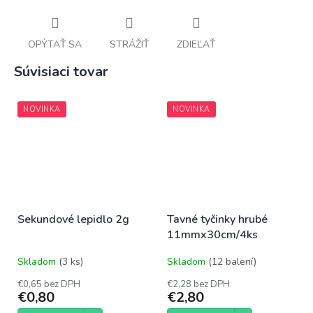
OPÝTAŤ SA
STRÁŽIŤ
ZDIEĽAŤ
Súvisiaci tovar
NOVINKA
NOVINKA
Sekundové lepidlo 2g
Tavné tyčinky hrubé
11mmx30cm/4ks
Skladom
(3 ks)
Skladom
(12 balení)
€0,65 bez DPH
€2,28 bez DPH
€0,80
€2,80