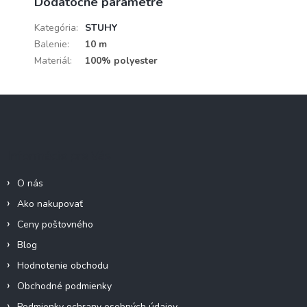
Dodatočné parametre
Kategória
:
STUHY
Balenie
:
10 m
Materiál
:
100% polyester
Z
á
p
ä
Informácie pre Vás
t
i
O nás
e
Ako nakupovať
Ceny poštovného
Blog
Hodnotenie obchodu
Obchodné podmienky
Podmienky ochrany osobných údajov