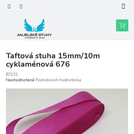
Prejsť
na
obsah
Nákupn
košík
Taftová stuha 15mm/10m
cyklaménová 676
87131
Priemerné
Neohodnotené
Podrobnosti hodnotenia
hodnotenie
produktu
je
0,0
z
5
hviezdičiek.