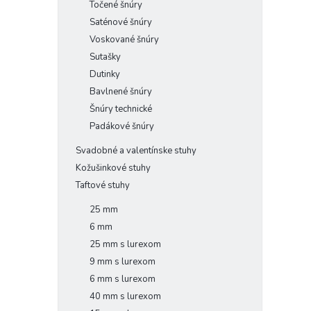
Točené šnúry
Saténové šnúry
Voskované šnúry
Sutašky
Dutinky
Bavlnené šnúry
Šnúry technické
Padákové šnúry
Svadobné a valentínske stuhy
Kožušinkové stuhy
Taftové stuhy
25 mm
6 mm
25 mm s lurexom
9 mm s lurexom
6 mm s lurexom
40 mm s lurexom