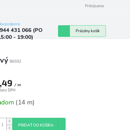
ých údajov
Kontakty
Najčastejšie otázky a odpovede
Prihlásenie
cka podpora:
944 431 066 (PO
Nákupný
Prázdny košík
15:00 - 19:00)
košík
ový
86592
,49
/ m
 bez DPH
tková
ladom
(14 m)
PRIDAŤ DO KOŠÍKA