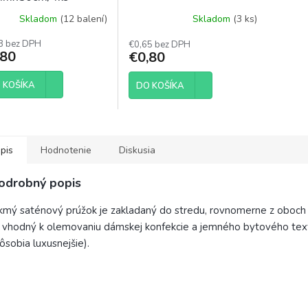
Skladom
(12 balení)
Skladom
(3 ks)
8 bez DPH
€0,65 bez DPH
,80
€0,80
 KOŠÍKA
DO KOŠÍKA
pis
Hodnotenie
Diskusia
odrobný popis
kmý saténový prúžok je zakladaný do stredu, rovnomerne z oboch 
 vhodný k olemovaniu dámskej konfekcie a jemného bytového text
ôsobia luxusnejšie).