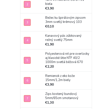
biela
€3,90
Bežec ku špirálovým zipsom
3mm svetlý krémový 103
€0,10
Kanavový pás zúbkovaný
režný svetlý 75mm
€1,90
Polyesterová niť pre overlocky
aj klasické šitie NTF 40/2
1000m svetlá béžová 670
€2,20
Remienok z eko kože
15mm/1,2m biely
€3,90
Zips kostený bundový
5mm/65cm smotanový
€1,30