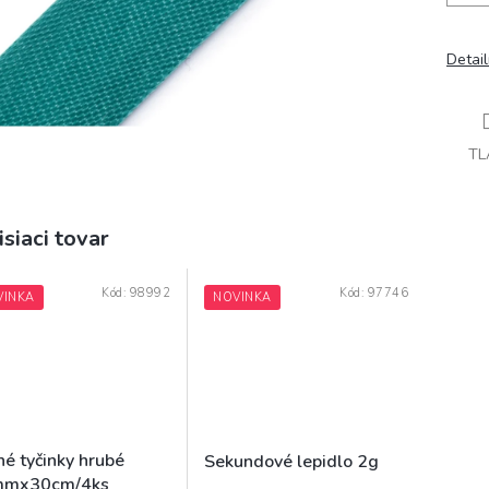
Detai
TL
isiaci tovar
Kód:
98992
Kód:
97746
VINKA
NOVINKA
né tyčinky hrubé
Sekundové lepidlo 2g
mx30cm/4ks