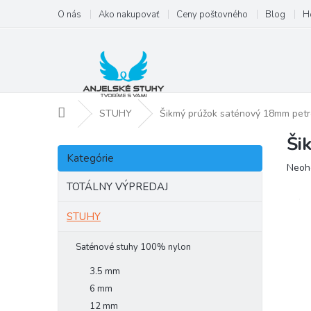
Prejsť
O nás
Ako nakupovať
Ceny poštovného
Blog
H
na
obsah
Domov
STUHY
Šikmý prúžok saténový 18mm petr
Ši
B
Preskočiť
o
Kategórie
kategórie
Priem
Neoh
č
hodno
n
TOTÁLNY VÝPREDAJ
produ
ý
je
p
STUHY
0,0
a
z
5
n
Saténové stuhy 100% nylon
hviezd
e
3.5 mm
l
6 mm
12 mm