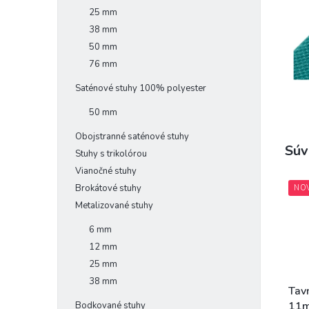
25 mm
38 mm
50 mm
76 mm
Saténové stuhy 100% polyester
50 mm
Obojstranné saténové stuhy
Súv
Stuhy s trikolórou
Vianočné stuhy
Brokátové stuhy
NO
Metalizované stuhy
6 mm
12 mm
25 mm
38 mm
Tav
11m
Bodkované stuhy