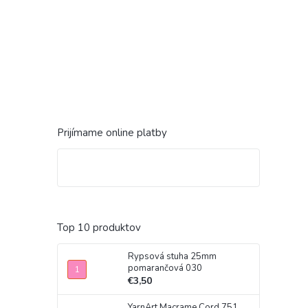
Prijímame online platby
Top 10 produktov
Rypsová stuha 25mm
pomarančová 030
€3,50
YarnArt Macrame Cord 751