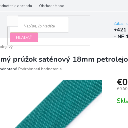
odnotenie obchodu
Obchodné podmienky
Podmienky ochrany osobn
Zákazní
+421 
- NE 
HĽADAŤ
olejový
kmý prúžok saténový 18mm petrolej
erné
odnotené
Podrobnosti hodnotenia
tenie
€0
ktu
€0,40
Jedno
Sk
cena:
ičiek.