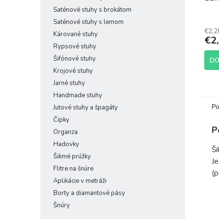
Saténové stuhy s brokátom
Saténové stuhy s lemom
€2,2
Kárované stuhy
€2
Rypsové stuhy
Šifónové stuhy
DO
Krojové stuhy
Jarné stuhy
Handmade stuhy
Po
Jutové stuhy a špagáty
Čipky
P
Organza
Hadovky
Ši
Šikmé prúžky
Je
Flitre na šnúre
(p
Aplikácie v metráži
Borty a diamantové pásy
Šnúry