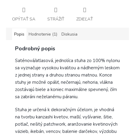
OPÝTAŤ SA
STRÁŽIŤ
ZDIEĽAŤ
Popis
Hodnotenie (1)
Diskusia
Podrobný popis
Saténová/atlasová, jednolíca stuha zo 100% nylonu
sa vyznačuje vysokou kvalitou a nádherným leskom
z jednej strany a druhou stranou matnou. Konce
stuhy je možné opáliť, nečernajú, nehoria, vlákna
zostávajú biele a koniec maximálne spevnený, čím
sa zabráni neželanému páraniu.
Stuha je určená k dekoračným účelom, je vhodná
na tvorbu kanzashi kvetov, mašlí, vyšívanie, šitie,
potlač, nešitý patchwork, aranžovanie kvetinových
väzieb, ikebán, vencov, balenie darčekov, výzdobu