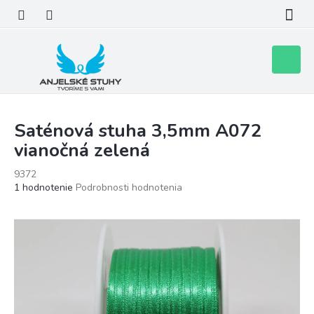
Prejsť
na
obsah
Nákupn
košík
Saténová stuha 3,5mm A072
vianočná zelená
9372
Priemerné
1 hodnotenie
Podrobnosti hodnotenia
hodnotenie
produktu
je
5,0
z
5
hviezdičiek.