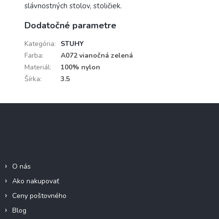
slávnostných stolov, stoličiek.
Dodatočné parametre
Kategória
:
STUHY
Farba
:
A072 vianočná zelená
Materiál
:
100% nylon
Šírka
:
3.5
Z
á
p
ä
Informácie pre Vás
t
i
O nás
e
Ako nakupovať
Ceny poštovného
Blog