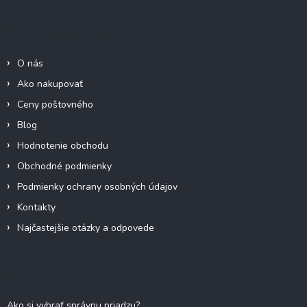
p
ä
Informácie pre Vás
t
i
O nás
e
Ako nakupovať
Ceny poštovného
Blog
Hodnotenie obchodu
Obchodné podmienky
Podmienky ochrany osobných údajov
Kontakty
Najčastejšie otázky a odpovede
Blog
Ako si vybrať správnu priadzu?