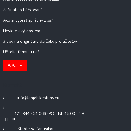
Začínate s háčkovaní...
Ako si vybrať správny zips?
Neviete aký zips zvo...
3 tipy na originálne darčeky pre učiteľov
Učitelia formujú naš...
ARCHÍV
Kontakt
info
@
anjelskestuhy.eu
+421 944 431 066 (PO - NE 15:00 - 19:
00)
Staňte sa fanúšikom