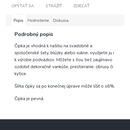
OPÝTAŤ SA
STRÁŽIŤ
ZDIEĽAŤ
Popis
Hodnotenie
Diskusia
Podrobný popis
Čipka je vhodná k našitiu na svadobné a
spoločenské šaty, blúzky alebo sukne, využijete ju i
k výrobe podväzkov. Môžete s ňou tiež zaujímavo
ozdobiť dekoračné vankúše, prestieranie, obrusy či
kytice.
Šírka čipky sa po konečnej úprave môže líšiť o ±6%.
Čipka je pevná.
Z
á