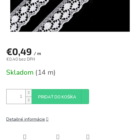
€0,49
/ m
€0,40 bez DPH
Jednotková
Skladom
(14 m)
cena:
PRIDAŤ DO KOŠÍKA
Detailné informácie