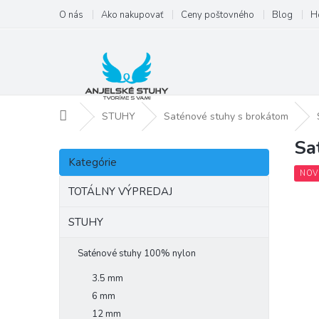
Prejsť
O nás
Ako nakupovať
Ceny poštovného
Blog
H
na
obsah
Domov
STUHY
Saténové stuhy s brokátom
Sa
B
Preskočiť
o
Kategórie
kategórie
č
NOV
n
TOTÁLNY VÝPREDAJ
ý
p
STUHY
a
n
Saténové stuhy 100% nylon
e
3.5 mm
l
6 mm
12 mm