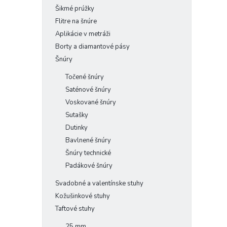
Šikmé prúžky
Flitre na šnúre
Aplikácie v metráži
Borty a diamantové pásy
Šnúry
Točené šnúry
Saténové šnúry
Voskované šnúry
Sutašky
Dutinky
Bavlnené šnúry
Šnúry technické
Padákové šnúry
Svadobné a valentínske stuhy
Kožušinkové stuhy
Taftové stuhy
25 mm