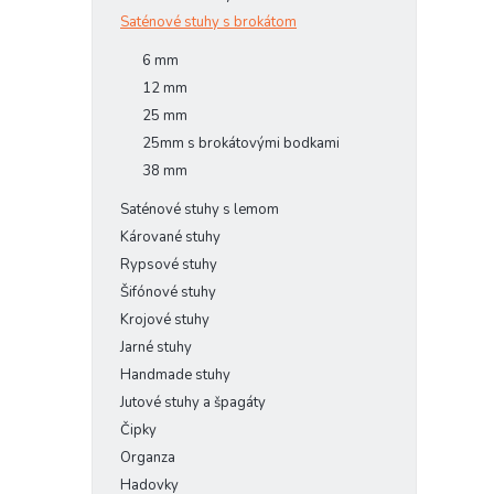
Saténové stuhy s brokátom
6 mm
12 mm
25 mm
25mm s brokátovými bodkami
38 mm
Saténové stuhy s lemom
Kárované stuhy
Rypsové stuhy
Šifónové stuhy
Krojové stuhy
Jarné stuhy
Handmade stuhy
Jutové stuhy a špagáty
Čipky
Organza
Hadovky