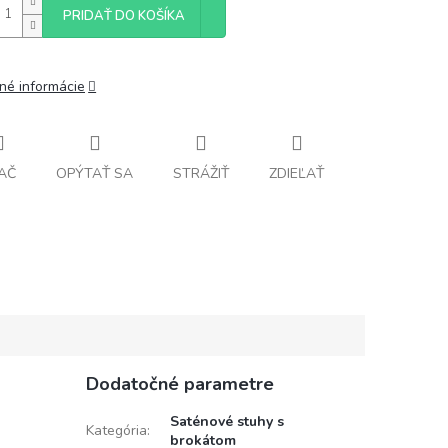
PRIDAŤ DO KOŠÍKA
lné informácie
AČ
OPÝTAŤ SA
STRÁŽIŤ
ZDIEĽAŤ
Dodatočné parametre
Saténové stuhy s
Kategória
:
brokátom