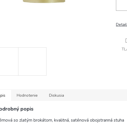
Detai
TL
pis
Hodnotenie
Diskusia
odrobný popis
émová so zlatým brokátom, kvalitná, saténová obojstranná stuha