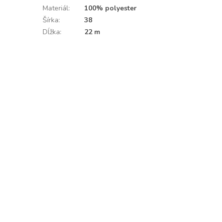
Materiál
:
100% polyester
Šírka
:
38
Dĺžka
:
22 m