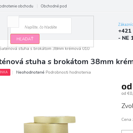
odnotenie obchodu
Obchodné podmienky
Podmienky ochrany osobn
Zákazní
+421 
- NE 
HĽADAŤ
Saténová stuha s brokátom 38mm krémová 010
ténová stuha s brokátom 38mm kré
Priemerné
Neohodnotené
Podrobnosti hodnotenia
INKA
hodnotenie
produktu
o
je
od
€0
0,0
z
Jedno
Zvoľ
5
cena:
hviezdičiek.
Cena 