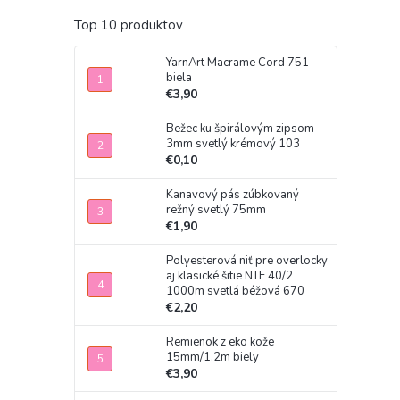
Top 10 produktov
YarnArt Macrame Cord 751
biela
€3,90
Bežec ku špirálovým zipsom
3mm svetlý krémový 103
€0,10
Kanavový pás zúbkovaný
režný svetlý 75mm
€1,90
Polyesterová niť pre overlocky
aj klasické šitie NTF 40/2
1000m svetlá béžová 670
€2,20
Remienok z eko kože
15mm/1,2m biely
€3,90