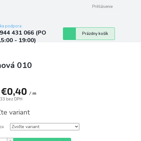
ých údajov
Kontakty
Najčastejšie otázky a odpovede
Prihlásenie
cka podpora:
944 431 066 (PO
Nákupný
Prázdny košík
15:00 - 19:00)
košík
mová 010
d
€0,40
/ m
,33
bez DPH
tková
te variant
za