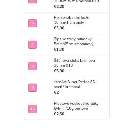
1000m svetlá béžová 670
€2,20
Remienok z eko kože
15mm/1,2m biely
€3,90
Zips kostený bundový
5mm/65cm smotanový
€1,30
Šifónová stuha krémová
38mm 010
€5,90
YarnArt Super Perlee 851
svetlá krémová
€2
Plastové voskové koráliky
Ø4mm/10g perlové
€2,50