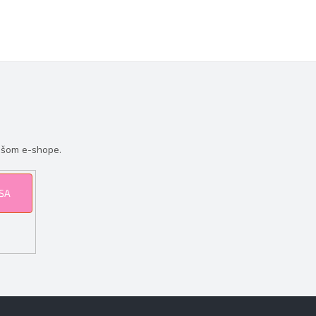
ašom e-shope.
 SA