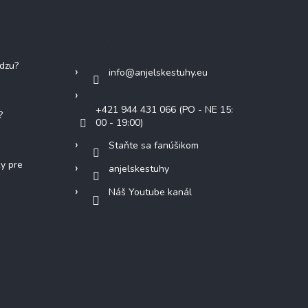
Kontakt
adzu?
info
@
anjelskestuhy.eu
+421 944 431 066 (PO - NE 15:
?
00 - 19:00)
Staňte sa fanúšikom
ky pre
anjelskestuhy
Náš Youtube kanál