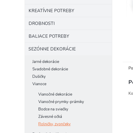
KREATÍVNE POTREBY
DROBNOSTI
BALIACE POTREBY
SEZÓNNE DEKORÁCIE
Jarné dekorácie
Po
Svadobné dekorácie
Dušičky
P
Vianoce
Ko
Vianočné dekorácie
Vianočné prymky-prámiky
Bodce na sviečky
Závesné očká
Rolničky, zvončeky