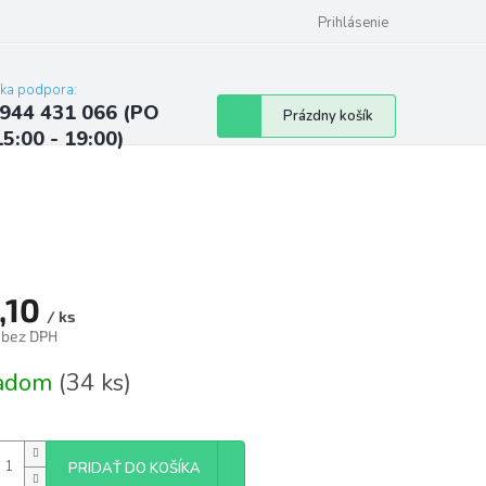
ých údajov
Kontakty
Najčastejšie otázky a odpovede
Prihlásenie
cka podpora:
944 431 066 (PO
Nákupný
Prázdny košík
15:00 - 19:00)
košík
,10
/ ks
 bez DPH
tková
ladom
(34 ks)
PRIDAŤ DO KOŠÍKA