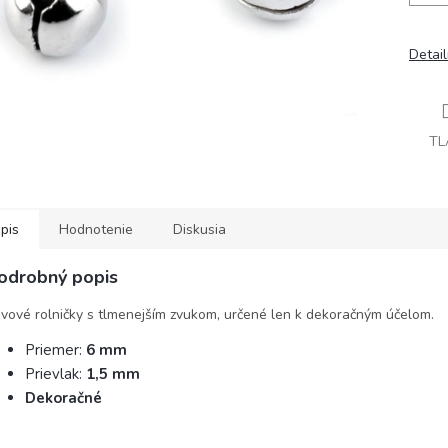
Detai
TL
pis
Hodnotenie
Diskusia
odrobný popis
vové rolničky s tlmenejším zvukom, určené len k dekoračným účelom.
Priemer:
6 mm
Prievlak:
1,5 mm
Dekoračné