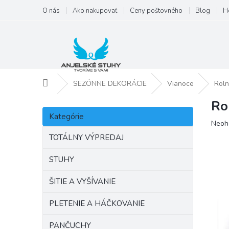
Prejsť
O nás
Ako nakupovať
Ceny poštovného
Blog
H
na
obsah
Domov
SEZÓNNE DEKORÁCIE
Vianoce
Roln
Ro
B
Preskočiť
o
Kategórie
kategórie
Priem
Neoh
č
hodno
n
TOTÁLNY VÝPREDAJ
produ
ý
je
p
STUHY
0,0
a
z
ŠITIE A VYŠÍVANIE
5
n
hviezd
e
PLETENIE A HÁČKOVANIE
l
PANČUCHY