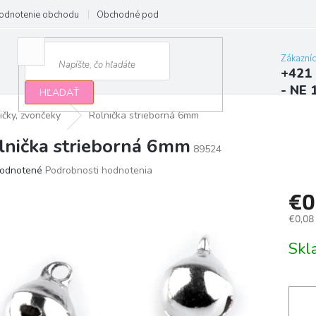
odnotenie obchodu
Obchodné podmienky
Podmienky ochrany osobn
Zákazní
+421 
- NE 
HĽADAŤ
ičky, zvončeky
Rolnička strieborná 6mm
lnička strieborná 6mm
89524
erné
odnotené
Podrobnosti hodnotenia
tenie
€0
ktu
€0,08
Jedno
Sk
cena:
ičiek.