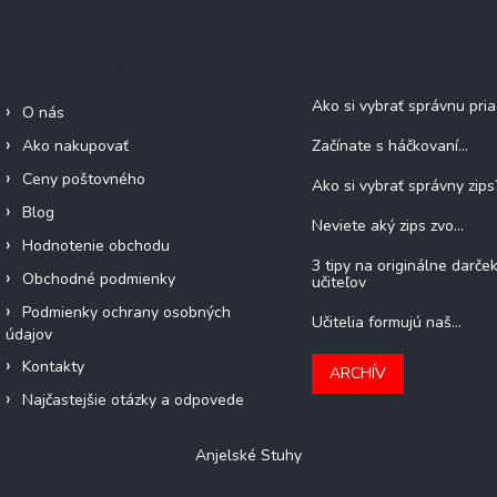
Informácie pre Vás
Blog
Ako si vybrať správnu pri
O nás
Ako nakupovať
Začínate s háčkovaní...
Ceny poštovného
Ako si vybrať správny zips
Blog
Neviete aký zips zvo...
Hodnotenie obchodu
3 tipy na originálne darče
Obchodné podmienky
učiteľov
Podmienky ochrany osobných
Učitelia formujú naš...
údajov
Kontakty
ARCHÍV
Najčastejšie otázky a odpovede
Anjelské Stuhy