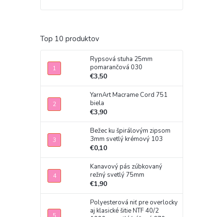
Top 10 produktov
Rypsová stuha 25mm
pomarančová 030
€3,50
YarnArt Macrame Cord 751
biela
€3,90
Bežec ku špirálovým zipsom
3mm svetlý krémový 103
€0,10
Kanavový pás zúbkovaný
režný svetlý 75mm
€1,90
Polyesterová niť pre overlocky
aj klasické šitie NTF 40/2