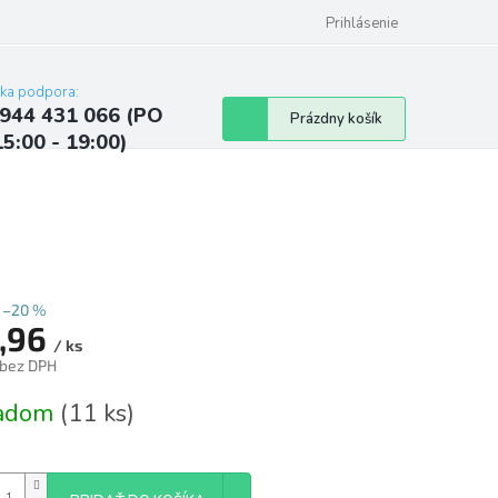
ých údajov
Kontakty
Najčastejšie otázky a odpovede
Prihlásenie
cka podpora:
944 431 066 (PO
Nákupný
Prázdny košík
15:00 - 19:00)
košík
–20 %
,96
/ ks
 bez DPH
tková
ladom
(11 ks)