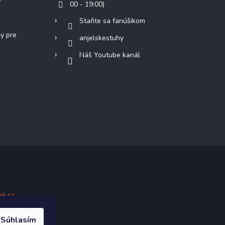
00 - 19:00)
Staňte sa fanúšikom
ky pre
anjelskestuhy
Náš Youtube kanál
ak.cz
.
Súhlasím