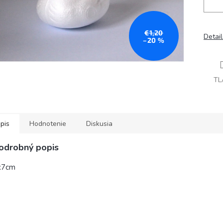
€1,20
Detai
–20 %
TL
pis
Hodnotenie
Diskusia
odrobný popis
x7cm