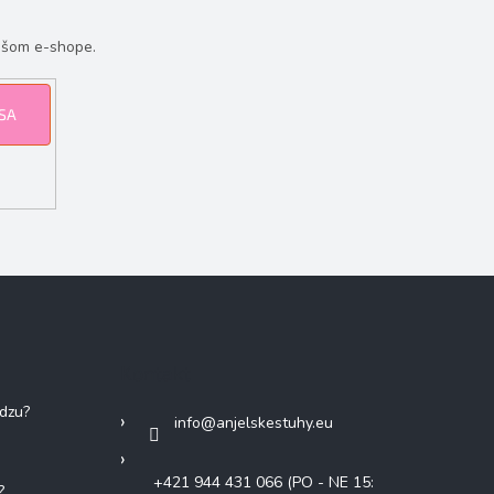
ašom e-shope.
 SA
Kontakt
adzu?
info
@
anjelskestuhy.eu
+421 944 431 066 (PO - NE 15:
?