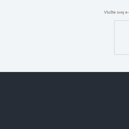
Vložte svoj 
Z
á
p
ä
t
i
e