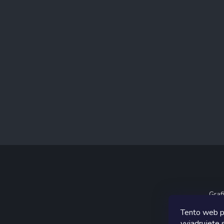
Graf
Tento web p
vyjadrujete s