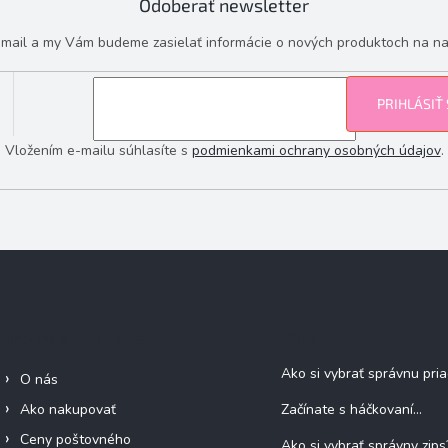
Odoberať newsletter
e-mail a my Vám budeme zasielať informácie o nových produktoch na n
PRIHLÁSIŤ
Vložením e-mailu súhlasíte s
podmienkami ochrany osobných údajov
.
Informácie pre Vás
Blog
Ako si vybrať správnu pri
O nás
Ako nakupovať
Začínate s háčkovaní...
Ceny poštovného
Ako si vybrať správny zips