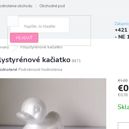
odnotenie obchodu
Obchodné podmienky
Podmienky ochrany osobn
Zákazní
+421 
- NE 
HĽADAŤ
ovary
Polystyrénové kačiatko
lystyrénové kačiatko
8471
erné
odnotené
Podrobnosti hodnotenia
tenie
ktu
€1,20
€0
€0,78
Jedno
Sk
ičiek.
cena: