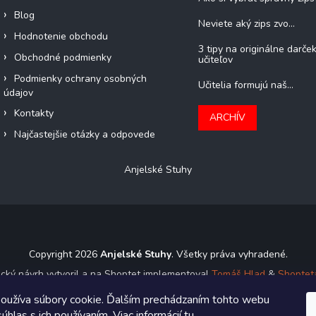
Blog
Neviete aký zips zvo...
Hodnotenie obchodu
3 tipy na originálne darče
Obchodné podmienky
učiteľov
Podmienky ochrany osobných
Učitelia formujú naš...
údajov
Kontakty
ARCHÍV
Najčastejšie otázky a odpovede
Anjelské Stuhy
Copyright 2026
Anjelské Stuhy
. Všetky práva vyhradené.
ický návrh vytvoril a na Shoptet implementoval
Tomáš Hlad
&
Shoptet
oužíva súbory cookie. Ďalším prechádzaním tohto webu
Vytvoril Shoptet
úhlas s ich používaním. Viac informácií
tu
.