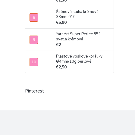
€1,30
Šifónová stuha krémová
38mm 010
€5,90
YarnArt Super Perlee 851
svetlá krémová
€2
Plastové voskové koráliky
Ø4mm/10g perlové
€2,50
Pinterest