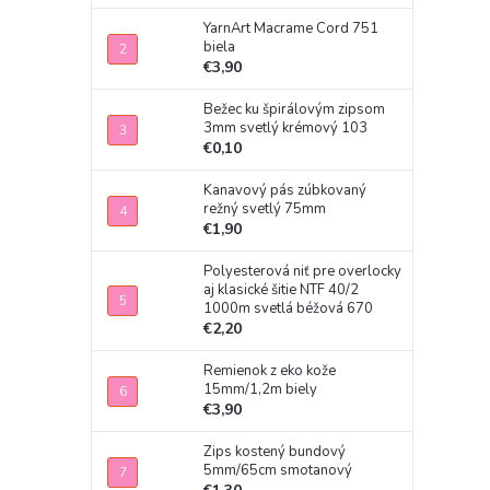
YarnArt Macrame Cord 751
biela
€3,90
Bežec ku špirálovým zipsom
3mm svetlý krémový 103
€0,10
Kanavový pás zúbkovaný
režný svetlý 75mm
€1,90
Polyesterová niť pre overlocky
aj klasické šitie NTF 40/2
1000m svetlá béžová 670
€2,20
Remienok z eko kože
15mm/1,2m biely
€3,90
Zips kostený bundový
5mm/65cm smotanový